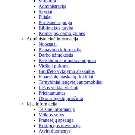
Struktūra
Administracija
Skyriai
Filialai
Profesinė sąjunga
Bibliotekos taryba
Komisijos, darbo grupės
Administracinė informacija
Nuostatai
Planavimo informacija
Darbo užmokestis
Paskatinimai ir apdovanojimai
Viešieji pirkimai
Biudžeto vykdymo ataskaitos
Finansinių ataskaitų rinkiniai
Tarnybiniai lengvieji automobiliai
Lėšos veiklai viešinti
Prieinamumas
Ūkio subjektų priežiūra
Kita informacija
Teisinė informacija
Veiklos sritys
Pranešėjų apsauga
Korupcijos prevencija
Atviri duomenys