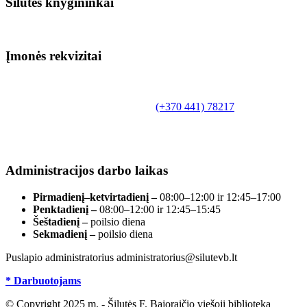
Šilutės knygininkai
Įmonės rekvizitai
Biudžetinė įstaiga.
Šilutės rajono savivaldybės Fridricho
Bajoraičio viešoji biblioteka
Tilžės g. 10, LT-99172, Šilutė, tel.
(+370 441) 78217
,
el. paštas info@silutevb.lt, www.silutevb.lt
Duomenys kaupiami ir saugomi Juridinių asmenų
registre, įmonės kodas 190700188.
Administracijos darbo laikas
Pirmadienį–ketvirtadienį –
08:00–12:00 ir 12:45–17:00
Penktadienį –
08:00–12:00 ir 12:45–15:45
Šeštadienį –
poilsio diena
Sekmadienį –
poilsio diena
Puslapio administratorius administratorius@silutevb.lt
* Darbuotojams
© Copyright 2025 m. - Šilutės F. Bajoraičio viešoji biblioteka