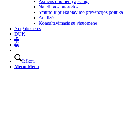
Asmens duomenų apsauga
Naudingos nuorodos
Smurto ir priekabiavimo prevencijos politika
Analizės
Konsultavimasis su visuomene
Neįgaliesiems
DUK
Ieškoti
Menu
Menu