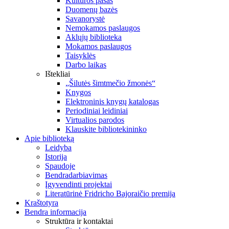
Kultūros pasas
Duomenų bazės
Savanorystė
Nemokamos paslaugos
Aklųjų biblioteka
Mokamos paslaugos
Taisyklės
Darbo laikas
Ištekliai
„Šilutės šimtmečio žmonės“
Knygos
Elektroninis knygų katalogas
Periodiniai leidiniai
Virtualios parodos
Klauskite bibliotekininko
Apie biblioteką
Leidyba
Istorija
Spaudoje
Bendradarbiavimas
Įgyvendinti projektai
Literatūrinė Fridricho Bajoraičio premija
Kraštotyra
Bendra informacija
Struktūra ir kontaktai