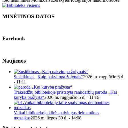
fotomenininkės Monikos Požerskytės fotografijos natiurmortuose
MINĖTINOS DATOS
Facebook
Naujienos
Susitikimas „Kaip pakvimpa žolynais“
2026 m. rugpjūčio 6 d.
- 11:11
Traksėdžių bibliotekoje pristatyta rankdarbių paroda „Kai
kūryba pražysta“
2026 m. rugpjūčio 5 d. - 11:16
Vaikai bibliotekoje kūrė spalvingas deimantines
mozaikas
2026 m. liepos 30 d. - 14:08