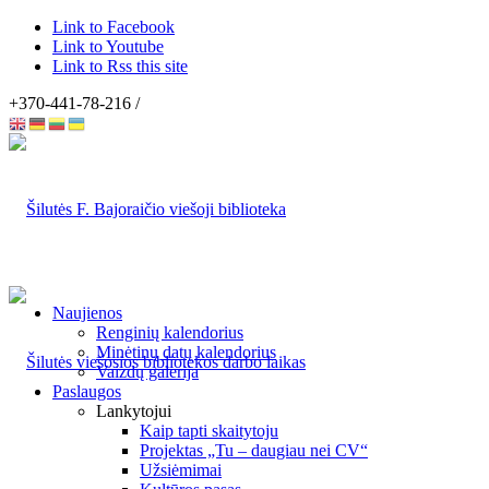
Link to Facebook
Link to Youtube
Link to Rss this site
+370-441-78-216 /
Naujienos
Renginių kalendorius
Minėtinų datų kalendorius
Vaizdų galerija
Paslaugos
Lankytojui
Kaip tapti skaitytoju
Projektas „Tu – daugiau nei CV“
Užsiėmimai