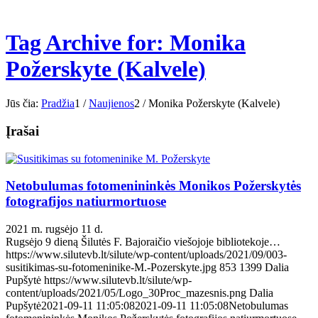
Tag Archive for: Monika
Požerskyte (Kalvele)
Jūs čia:
Pradžia
1
/
Naujienos
2
/
Monika Požerskyte (Kalvele)
Įrašai
Netobulumas fotomenininkės Monikos Požerskytės
fotografijos natiurmortuose
2021 m. rugsėjo 11 d.
Rugsėjo 9 dieną Šilutės F. Bajoraičio viešojoje bibliotekoje…
https://www.silutevb.lt/silute/wp-content/uploads/2021/09/003-
susitikimas-su-fotomeninike-M.-Pozerskyte.jpg
853
1399
Dalia
Pupšytė
https://www.silutevb.lt/silute/wp-
content/uploads/2021/05/Logo_30Proc_mazesnis.png
Dalia
Pupšytė
2021-09-11 11:05:08
2021-09-11 11:05:08
Netobulumas