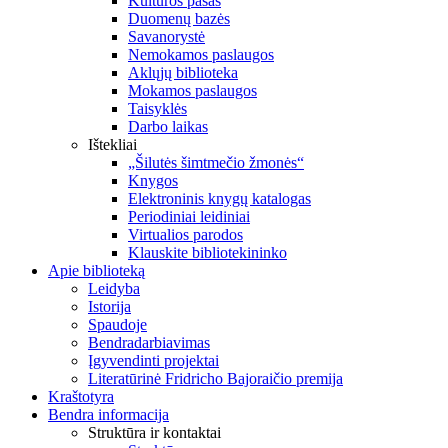
Kultūros pasas
Duomenų bazės
Savanorystė
Nemokamos paslaugos
Aklųjų biblioteka
Mokamos paslaugos
Taisyklės
Darbo laikas
Ištekliai
„Šilutės šimtmečio žmonės“
Knygos
Elektroninis knygų katalogas
Periodiniai leidiniai
Virtualios parodos
Klauskite bibliotekininko
Apie biblioteką
Leidyba
Istorija
Spaudoje
Bendradarbiavimas
Įgyvendinti projektai
Literatūrinė Fridricho Bajoraičio premija
Kraštotyra
Bendra informacija
Struktūra ir kontaktai