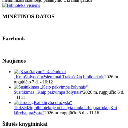
menininkais skambėjo palaikymo Ukrainai gaidos
MINĖTINOS DATOS
Facebook
Naujienos
„Krapštalyno“ užsiėmimai Traksėdžių bibliotekoje
2026 m.
rugpjūčio 7 d. - 10:12
Susitikimas „Kaip pakvimpa žolynais“
2026 m. rugpjūčio 6 d.
- 11:11
Traksėdžių bibliotekoje pristatyta rankdarbių paroda „Kai
kūryba pražysta“
2026 m. rugpjūčio 5 d. - 11:16
Šilutės knygininkai