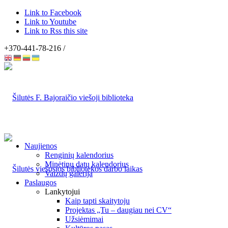
Link to Facebook
Link to Youtube
Link to Rss this site
+370-441-78-216 /
Naujienos
Renginių kalendorius
Minėtinų datų kalendorius
Vaizdų galerija
Paslaugos
Lankytojui
Kaip tapti skaitytoju
Projektas „Tu – daugiau nei CV“
Užsiėmimai