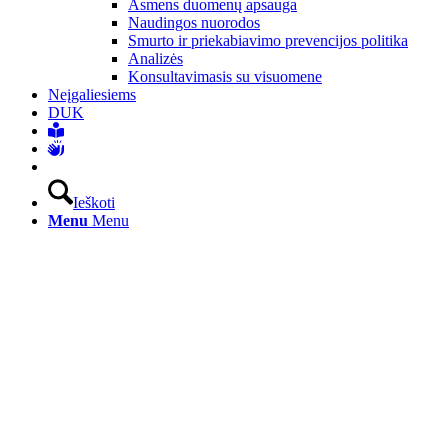
Asmens duomenų apsauga
Naudingos nuorodos
Smurto ir priekabiavimo prevencijos politika
Analizės
Konsultavimasis su visuomene
Neįgaliesiems
DUK
Ieškoti
Menu
Menu