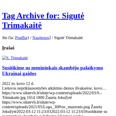
Tag Archive for: Sigutė
Trimakaitė
Jūs čia:
Pradžia
1
/
Naujienos
2
/
Sigutė Trimakaitė
Įrašai
Susitikime su menininkais skambėjo palaikymo
Ukrainai gaidos
2022 m. kovo 12 d.
Lietuvos nepriklausomybės atkūrimo dienos išvakarėse, kovo…
https://www.silutevb.lt/silute/wp-content/uploads/2022/03/S.-
Trimakaite.jpg
1014
1800
Žaneta Jokužytė
https://www.silutevb.lt/silute/wp-
content/uploads/2021/05/Logo_30Proc_mazesnis.png
Žaneta
Jokužytė
2022-03-12 11:23:03
2022-03-12 11:23:03
Susitikime su