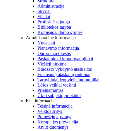
Struktūra
Administracija
Skyriai
Filialai
Profesinė sąjunga
Bibliotekos taryba
Komisijos, darbo grupės
Administracinė informacija
Nuostatai
Planavimo informacija
Darbo užmokestis
Paskatinimai ir apdovanojimai
Viešieji pirkimai
Biudžeto vykdymo ataskaitos
Finansinių ataskaitų rinkiniai
Tarnybiniai lengvieji automobiliai
Lėšos veiklai viešinti
Prieinamumas
Ūkio subjektų priežiūra
Kita informacija
Teisinė informacija
Veiklos sritys
Pranešėjų apsauga
Korupcijos prevencija
Atviri duomenys