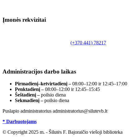
Įmonės rekvizitai
Biudžetinė įstaiga.
Šilutės rajono savivaldybės Fridricho
Bajoraičio viešoji biblioteka
Tilžės g. 10, LT-99172, Šilutė, tel.
(+370 441) 78217
,
el. paštas info@silutevb.lt, www.silutevb.lt
Duomenys kaupiami ir saugomi Juridinių asmenų
registre, įmonės kodas 190700188.
Administracijos darbo laikas
Pirmadienį–ketvirtadienį –
08:00–12:00 ir 12:45–17:00
Penktadienį –
08:00–12:00 ir 12:45–15:45
Šeštadienį –
poilsio diena
Sekmadienį –
poilsio diena
Puslapio administratorius administratorius@silutevb.lt
* Darbuotojams
© Copyright 2025 m. - Šilutės F. Bajoraičio viešoji biblioteka