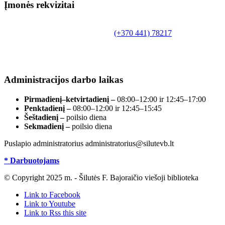
Įmonės rekvizitai
Biudžetinė įstaiga.
Šilutės rajono savivaldybės Fridricho Bajoraičio
Tilžės g. 10, LT-99172, Šilutė, tel.
(+370 441) 78217
,
el. paštas info@silutevb.lt, www.silutevb.lt
Duomenys kaupiami ir saugomi Juridinių asmenų
registre, įmonės kodas 190700188.
Administracijos darbo laikas
Pirmadienį–ketvirtadienį –
08:00–12:00 ir 12:45–17:00
Penktadienį –
08:00–12:00 ir 12:45–15:45
Šeštadienį –
poilsio diena
Sekmadienį –
poilsio diena
Puslapio administratorius administratorius@silutevb.lt
* Darbuotojams
© Copyright 2025 m. - Šilutės F. Bajoraičio viešoji biblioteka
Link to Facebook
Link to Youtube
Link to Rss this site