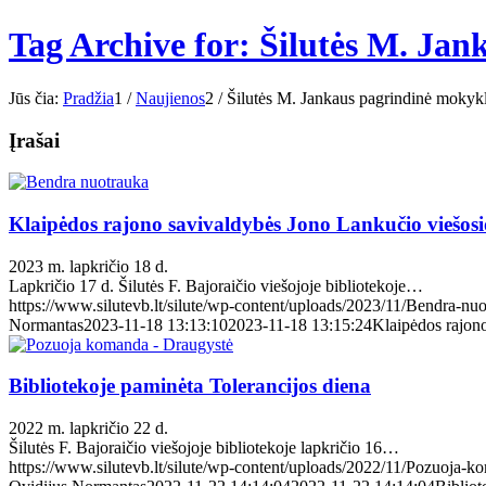
Tag Archive for: Šilutės M. Ja
Jūs čia:
Pradžia
1
/
Naujienos
2
/
Šilutės M. Jankaus pagrindinė mokyk
Įrašai
Klaipėdos rajono savivaldybės Jono Lankučio viešosio
2023 m. lapkričio 18 d.
Lapkričio 17 d. Šilutės F. Bajoraičio viešojoje bibliotekoje…
https://www.silutevb.lt/silute/wp-content/uploads/2023/11/Bendra-nuo
Normantas
2023-11-18 13:13:10
2023-11-18 13:15:24
Klaipėdos rajono
Bibliotekoje paminėta Tolerancijos diena
2022 m. lapkričio 22 d.
Šilutės F. Bajoraičio viešojoje bibliotekoje lapkričio 16…
https://www.silutevb.lt/silute/wp-content/uploads/2022/11/Pozuoja-