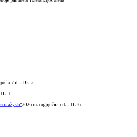
ekoje paminėta Tolerancijos diena
jūčio 7 d. - 10:12
 11:11
ba pražysta“
2026 m. rugpjūčio 5 d. - 11:16