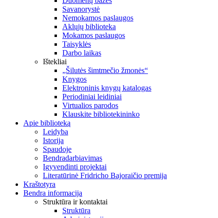
Duomenų bazės
Savanorystė
Nemokamos paslaugos
Aklųjų biblioteka
Mokamos paslaugos
Taisyklės
Darbo laikas
Ištekliai
„Šilutės šimtmečio žmonės“
Knygos
Elektroninis knygų katalogas
Periodiniai leidiniai
Virtualios parodos
Klauskite bibliotekininko
Apie biblioteką
Leidyba
Istorija
Spaudoje
Bendradarbiavimas
Įgyvendinti projektai
Literatūrinė Fridricho Bajoraičio premija
Kraštotyra
Bendra informacija
Struktūra ir kontaktai
Struktūra