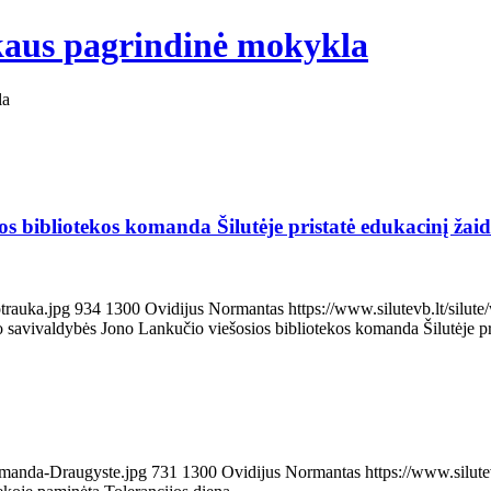
nkaus pagrindinė mokykla
la
s bibliotekos komanda Šilutėje pristatė edukacinį ža
trauka.jpg
934
1300
Ovidijus Normantas
https://www.silutevb.lt/sil
 savivaldybės Jono Lankučio viešosios bibliotekos komanda Šilutėje pr
komanda-Draugyste.jpg
731
1300
Ovidijus Normantas
https://www.silut