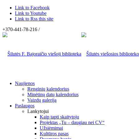
Link to Facebook
Link to Youtube
Link to Rss this site
+370-441-78-216 /
Naujienos
Renginių kalendorius
Minėtinų datų kalendorius
Vaizdų galerija
Paslaugos
Lankytojui
Kaip tapti skaitytoju
Projektas „Tu – daugiau nei CV“
Užsiėmimai
Kultūros pasas