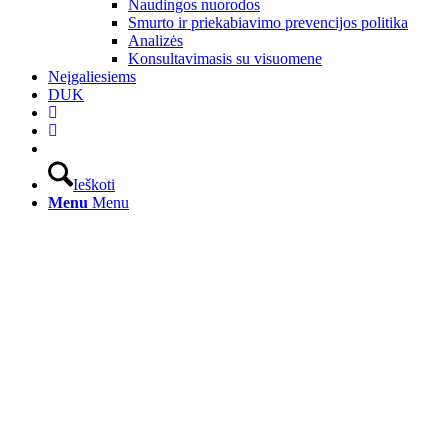
Naudingos nuorodos
Smurto ir priekabiavimo prevencijos politika
Analizės
Konsultavimasis su visuomene
Neįgaliesiems
DUK
Ieškoti
Menu
Menu