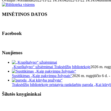
Ovidijus Normantas
2022-11-22 14:14:04
2022-11-22 14:14:04
Bibliot
MINĖTINOS DATOS
Facebook
Naujienos
„Krapštalyno“ užsiėmimai Traksėdžių bibliotekoje
2026 m. rugp
Susitikimas „Kaip pakvimpa žolynais“
2026 m. rugpjūčio 6 d. -
Traksėdžių bibliotekoje pristatyta rankdarbių paroda „Kai kūry
Šilutės knygininkai