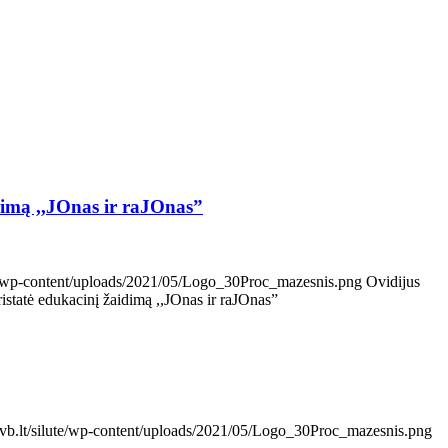
idimą ,,JOnas ir raJOnas”
ute/wp-content/uploads/2021/05/Logo_30Proc_mazesnis.png
Ovidijus
istatė edukacinį žaidimą ,,JOnas ir raJOnas”
evb.lt/silute/wp-content/uploads/2021/05/Logo_30Proc_mazesnis.png