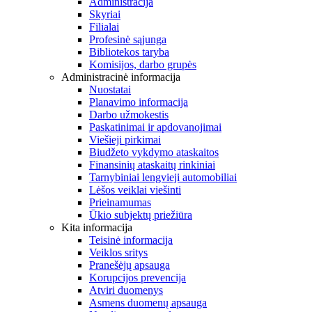
Administracija
Skyriai
Filialai
Profesinė sąjunga
Bibliotekos taryba
Komisijos, darbo grupės
Administracinė informacija
Nuostatai
Planavimo informacija
Darbo užmokestis
Paskatinimai ir apdovanojimai
Viešieji pirkimai
Biudžeto vykdymo ataskaitos
Finansinių ataskaitų rinkiniai
Tarnybiniai lengvieji automobiliai
Lėšos veiklai viešinti
Prieinamumas
Ūkio subjektų priežiūra
Kita informacija
Teisinė informacija
Veiklos sritys
Pranešėjų apsauga
Korupcijos prevencija
Atviri duomenys
Asmens duomenų apsauga