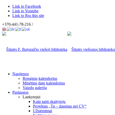
Link to Facebook
Link to Youtube
Link to Rss this site
+370-441-78-216 /
Naujienos
Renginių kalendorius
Minėtinų datų kalendorius
Vaizdų galerija
Paslaugos
Lankytojui
Kaip tapti skaitytoju
Projektas „Tu – daugiau nei CV“
Užsiėmimai