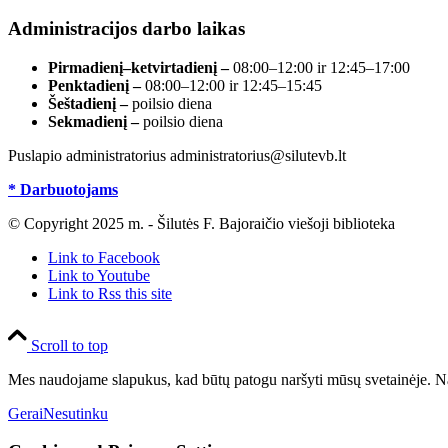
Administracijos darbo laikas
Pirmadienį–ketvirtadienį –
08:00–12:00 ir 12:45–17:00
Penktadienį –
08:00–12:00 ir 12:45–15:45
Šeštadienį –
poilsio diena
Sekmadienį –
poilsio diena
Puslapio administratorius administratorius@silutevb.lt
* Darbuotojams
© Copyright 2025 m. - Šilutės F. Bajoraičio viešoji biblioteka
Link to Facebook
Link to Youtube
Link to Rss this site
Scroll to top
Mes naudojame slapukus, kad būtų patogu naršyti mūsų svetainėje. Na
Gerai
Nesutinku