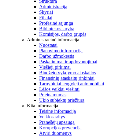
Struktūra
Administracija
Skyriai
Filialai
Profesinė sąjunga
Bibliotekos taryba
Komisijos, darbo grupės
Administracinė informacija
Nuostatai
Planavimo informacija
Darbo užmokestis
Paskatinimai ir apdovanojimai
Viešieji pirkimai
Biudžeto vykdymo ataskaitos
Finansinių ataskaitų rinkiniai
Tarnybiniai lengvieji automobiliai
Lėšos veiklai viešinti
Prieinamumas
Ūkio subjektų priežiūra
Kita informacija
Teisinė informacija
Veiklos sritys
Pranešėjų apsauga
Korupcijos prevencija
Atviri duomenys