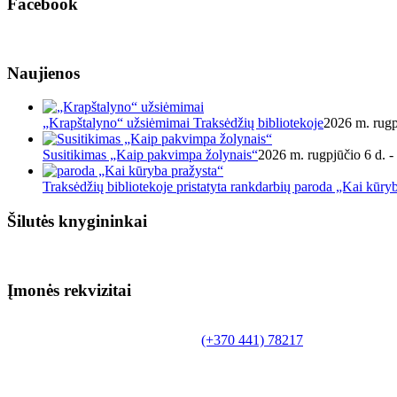
Facebook
Naujienos
„Krapštalyno“ užsiėmimai Traksėdžių bibliotekoje
2026 m. rugp
Susitikimas „Kaip pakvimpa žolynais“
2026 m. rugpjūčio 6 d. -
Traksėdžių bibliotekoje pristatyta rankdarbių paroda „Kai kūry
Šilutės knygininkai
Įmonės rekvizitai
Biudžetinė įstaiga.
Šilutės rajono savivaldybės Fridricho Bajoraičio
Tilžės g. 10, LT-99172, Šilutė, tel.
(+370 441) 78217
,
el. paštas info@silutevb.lt, www.silutevb.lt
Duomenys kaupiami ir saugomi Juridinių asmenų
registre, įmonės kodas 190700188.