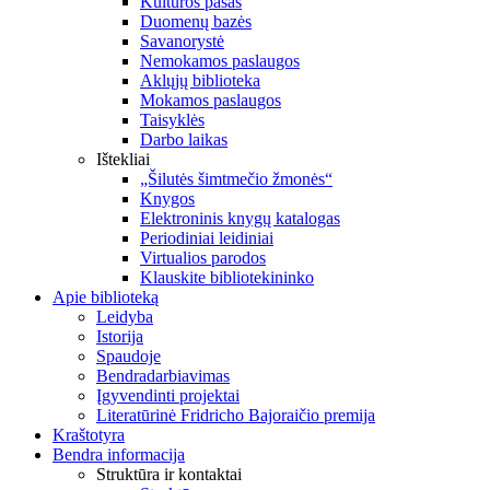
Kultūros pasas
Duomenų bazės
Savanorystė
Nemokamos paslaugos
Aklųjų biblioteka
Mokamos paslaugos
Taisyklės
Darbo laikas
Ištekliai
„Šilutės šimtmečio žmonės“
Knygos
Elektroninis knygų katalogas
Periodiniai leidiniai
Virtualios parodos
Klauskite bibliotekininko
Apie biblioteką
Leidyba
Istorija
Spaudoje
Bendradarbiavimas
Įgyvendinti projektai
Literatūrinė Fridricho Bajoraičio premija
Kraštotyra
Bendra informacija
Struktūra ir kontaktai