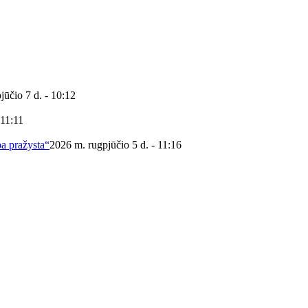
jūčio 7 d. - 10:12
 11:11
ba pražysta“
2026 m. rugpjūčio 5 d. - 11:16
 viešoji biblioteka