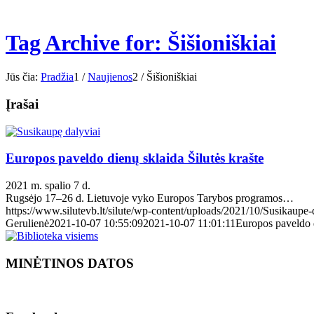
Tag Archive for: Šišioniškiai
Jūs čia:
Pradžia
1
/
Naujienos
2
/
Šišioniškiai
Įrašai
Europos paveldo dienų sklaida Šilutės krašte
2021 m. spalio 7 d.
Rugsėjo 17–26 d. Lietuvoje vyko Europos Tarybos programos…
https://www.silutevb.lt/silute/wp-content/uploads/2021/10/Susikaupe-
Gerulienė
2021-10-07 10:55:09
2021-10-07 11:01:11
Europos paveldo d
MINĖTINOS DATOS