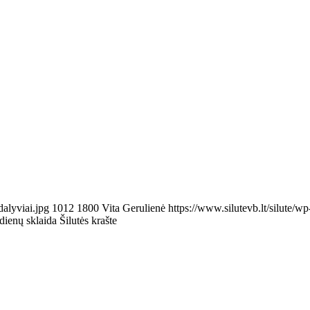
dalyviai.jpg
1012
1800
Vita Gerulienė
https://www.silutevb.lt/silute
ienų sklaida Šilutės krašte