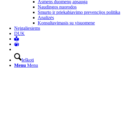
Asmens duomenų apsauga
Naudingos nuorodos
Smurto ir priekabiavimo prevencijos politika
Analizės
Konsultavimasis su visuomene
Neįgaliesiems
DUK
Ieškoti
Menu
Menu