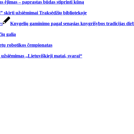
as ėjimas – paprastas būdas stiprinti kūną
i” skirti užsiėmimai Traksėdžių bibliotekoje
Knygelių gaminimo pagal senąsias knygrišybos tradicijas dir
ių galią
etų robotikos čempionatas
užsiėmimas ,,Lietuviškieji matai, svarai“