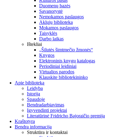
Kultūros pasas
Duomenų bazės
Savanorystė
Nemokamos paslaugos
Aklųjų biblioteka
Mokamos paslaugos
Taisyklės
Darbo laikas
Ištekliai
„Šilutės šimtmečio žmonės“
Knygos
Elektroninis knygų katalogas
Periodiniai leidiniai
Virtualios parodos
Klauskite bibliotekininko
Apie biblioteką
Leidyba
Istorija
Spaudoje
Bendradarbiavimas
Įgyvendinti projektai
Literatūrinė Fridricho Bajoraičio premija
Kraštotyra
Bendra informacija
Struktūra ir kontaktai