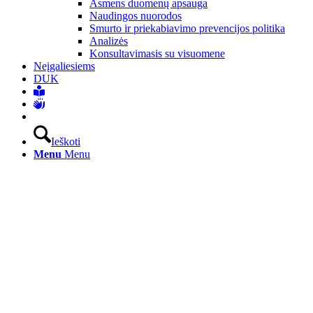
Asmens duomenų apsauga
Naudingos nuorodos
Smurto ir priekabiavimo prevencijos politika
Analizės
Konsultavimasis su visuomene
Neįgaliesiems
DUK
Ieškoti
Menu
Menu