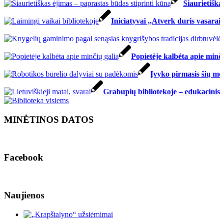
Šiaurietišk
Iniciatyvai ,,Atverk duris vasara
Popietėje kalbėta apie minč
Įvyko pirmasis šių m
Grabupių bibliotekoje – edukacinis 
MINĖTINOS DATOS
Facebook
Naujienos