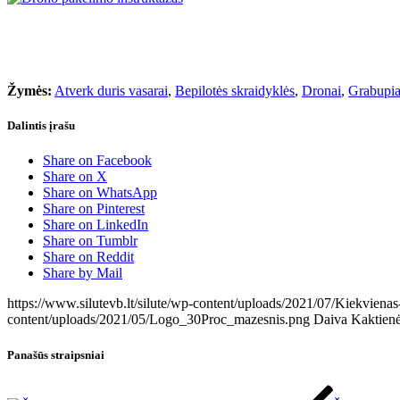
Žymės:
Atverk duris vasarai
,
Bepilotės skraidyklės
,
Dronai
,
Grabupia
Dalintis įrašu
Share on Facebook
Share on X
Share on WhatsApp
Share on Pinterest
Share on LinkedIn
Share on Tumblr
Share on Reddit
Share by Mail
https://www.silutevb.lt/silute/wp-content/uploads/2021/07/Kiekvienas
content/uploads/2021/05/Logo_30Proc_mazesnis.png
Daiva Kaktien
Panašūs straipsniai