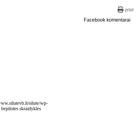
print
Facebook komentarai
www.silutevb.lt/silute/wp-
 bepilotes skraidykles