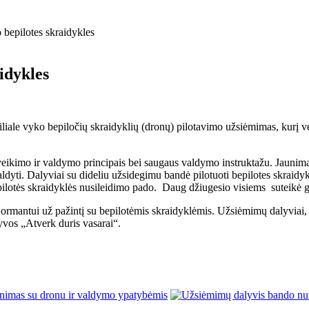
 bepilotes skraidykles
idykles
iliale vyko bepiločių skraidyklių (dronų) pilotavimo užsiėmimas, kurį v
veikimo ir valdymo principais bei saugaus valdymo instruktažu. Jaunima
aldyti. Dalyviai su dideliu užsidegimu bandė pilotuoti bepilotes skraidy
pilotės skraidyklės nusileidimo pado. Daug džiugesio visiems suteikė g
ormantui už pažintį su bepilotėmis skraidyklėmis. Užsiėmimų dalyviai, į
yvos „Atverk duris vasarai“.