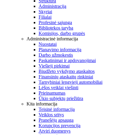
Struktūra
Administracija
Skyriai
Filialai
Profesinė sąjunga
Bibliotekos taryba
Komisijos, darbo grupės
Administracinė informacija
Nuostatai
Planavimo informacija
Darbo užmokestis
Paskatinimai ir apdovanojimai
Viešieji pirkimai
Biudžeto vykdymo ataskaitos
Finansinių ataskaitų rinkiniai
Tarnybiniai lengvieji automobiliai
Lėšos veiklai viešinti
Prieinamumas
Ūkio subjektų priežiūra
Kita informacija
Teisinė informacija
Veiklos sritys
Pranešėjų apsauga
Korupcijos prevencija
Atviri duomenys