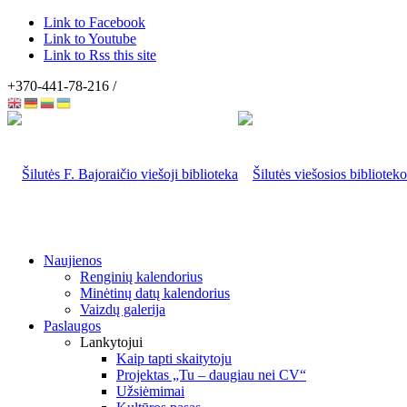
Link to Facebook
Link to Youtube
Link to Rss this site
+370-441-78-216 /
Naujienos
Renginių kalendorius
Minėtinų datų kalendorius
Vaizdų galerija
Paslaugos
Lankytojui
Kaip tapti skaitytoju
Projektas „Tu – daugiau nei CV“
Užsiėmimai