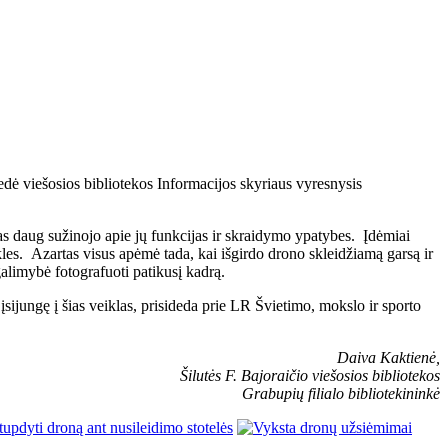
edė viešosios bibliotekos Informacijos skyriaus vyresnysis
s daug sužinojo apie jų funkcijas ir skraidymo ypatybes. Įdėmiai
kles. Azartas visus apėmė tada, kai išgirdo drono skleidžiamą garsą ir
alimybė fotografuoti patikusį kadrą.
sijungę į šias veiklas, prisideda prie LR Švietimo, mokslo ir sporto
Daiva Kaktienė,
Šilutės F. Bajoraičio viešosios bibliotekos
Grabupių filialo bibliotekininkė