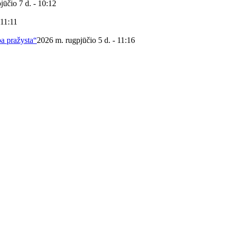
jūčio 7 d. - 10:12
 11:11
ba pražysta“
2026 m. rugpjūčio 5 d. - 11:16
 viešoji biblioteka