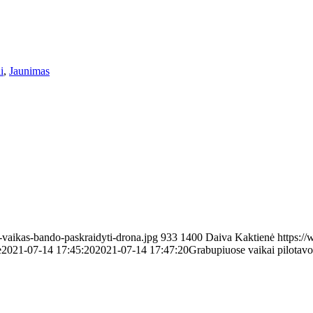
i
,
Jaunimas
-vaikas-bando-paskraidyti-drona.jpg
933
1400
Daiva Kaktienė
https://
ė
2021-07-14 17:45:20
2021-07-14 17:47:20
Grabupiuose vaikai pilotavo