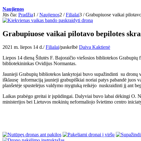
Naujienos
Jūs čia:
Pradžia
1
/
Naujienos
2
/
Filialai
3
/
Grabupiuose vaikai pilotavo
Grabupiuose vaikai pilotavo bepilotes skra
2021 m. liepos 14 d.
/
Filialai
/
paskelbė
Daiva Kaktienė
Liepos 14 dieną Šilutės F. Bajoraičio viešosios bibliotekos Grabupių f
bibliotekininkas Ovidijus Normantas.
Jaunieji Grabupių bibliotekos lankytojai buvo supažindinti su dronų 
išklausę informaciją jaunieji grabupiškiai noriai patys pabandė juos v
planšetėje spustelėjus valdymo mygtuką reikėjo nuskraidinti jį ant be
Laikas prabėgo greitai ir įspūdingai. Dalyviai buvo labai dėkingi O. N
ministerijos bei Lietuvos mokinių neformaliojo švietimo centro iniciat