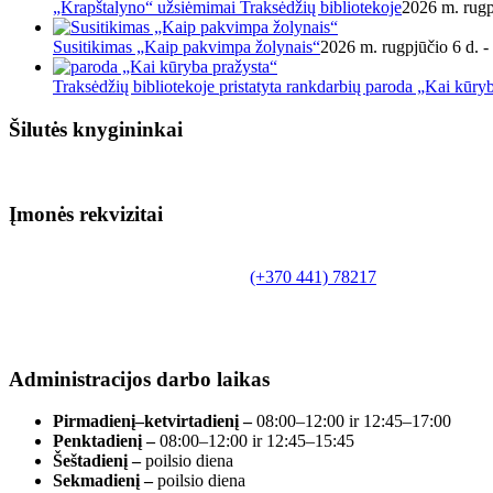
„Krapštalyno“ užsiėmimai Traksėdžių bibliotekoje
2026 m. rugp
Susitikimas „Kaip pakvimpa žolynais“
2026 m. rugpjūčio 6 d. -
Traksėdžių bibliotekoje pristatyta rankdarbių paroda „Kai kūry
Šilutės knygininkai
Įmonės rekvizitai
Biudžetinė įstaiga.
Šilutės rajono savivaldybės Fridricho Bajoraičio
Tilžės g. 10, LT-99172, Šilutė, tel.
(+370 441) 78217
,
el. paštas info@silutevb.lt, www.silutevb.lt
Duomenys kaupiami ir saugomi Juridinių asmenų
registre, įmonės kodas 190700188.
Administracijos darbo laikas
Pirmadienį–ketvirtadienį –
08:00–12:00 ir 12:45–17:00
Penktadienį –
08:00–12:00 ir 12:45–15:45
Šeštadienį –
poilsio diena
Sekmadienį –
poilsio diena