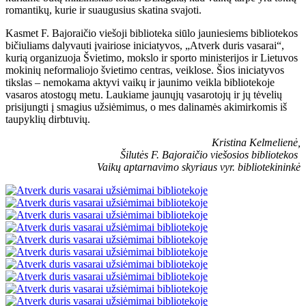
romantikų, kurie ir suaugusius skatina svajoti.
Kasmet F. Bajoraičio viešoji biblioteka siūlo jauniesiems bibliotekos
bičiuliams dalyvauti įvairiose iniciatyvos, „Atverk duris vasarai“,
kurią organizuoja Švietimo, mokslo ir sporto ministerijos ir Lietuvos
mokinių neformaliojo švietimo centras, veiklose. Šios iniciatyvos
tikslas – nemokama aktyvi vaikų ir jaunimo veikla bibliotekoje
vasaros atostogų metu. Laukiame jaunųjų vasarotojų ir jų tėvelių
prisijungti į smagius užsiėmimus, o mes dalinamės akimirkomis iš
taupyklių dirbtuvių.
Kristina Kelmelienė,
Šilutės F. Bajoraičio viešosios bibliotekos
Vaikų aptarnavimo skyriaus vyr. bibliotekininkė