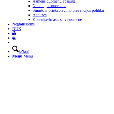
Asmens duomenų apsauga
Naudingos nuorodos
Smurto ir priekabiavimo prevencijos politika
Analizės
Konsultavimasis su visuomene
Neįgaliesiems
DUK
Ieškoti
Menu
Menu