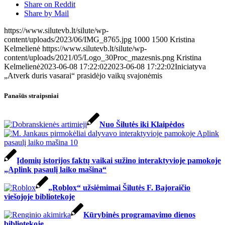
Share on Reddit
Share by Mail
https://www.silutevb.lt/silute/wp-
content/uploads/2023/06/IMG_8765.jpg
1000
1500
Kristina
Kelmelienė
https://www.silutevb.lt/silute/wp-
content/uploads/2021/05/Logo_30Proc_mazesnis.png
Kristina
Kelmelienė
2023-06-08 17:22:02
2023-06-08 17:22:02
Iniciatyva
„Atverk duris vasarai“ prasidėjo vaikų svajonėmis
Panašūs straipsniai
Nuo Šilutės iki Klaipėdos
Įdomių istorijos faktų vaikai sužino interaktyvioje pamokoje
„Aplink pasaulį laiko mašina“
„Roblox“ užsiėmimai Šilutės F. Bajoraičio
viešojoje bibliotekoje
Kūrybinės programavimo dienos
bibliotekoje