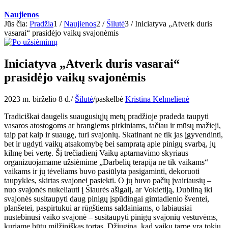
Naujienos
Jūs čia:
Pradžia
1
/
Naujienos
2
/
Šilutė
3
/
Iniciatyva „Atverk duris
vasarai“ prasidėjo vaikų svajonėmis
Iniciatyva „Atverk duris vasarai“
prasidėjo vaikų svajonėmis
2023 m. birželio 8 d.
/
Šilutė
/
paskelbė
Kristina Kelmelienė
Tradiciškai daugelis suaugusiųjų metų pradžioje pradeda taupyti
vasaros atostogoms ar brangiems pirkiniams, tačiau ir mūsų mažieji,
taip pat kaip ir suaugę, turi svajonių. Skatinant ne tik jas įgyvendinti,
bet ir ugdyti vaikų atsakomybę bei sampratą apie pinigų svarbą, jų
kilmę bei vertę. Šį trečiadienį Vaikų aptarnavimo skyriaus
organizuojamame užsiėmime „Darbelių terapija ne tik vaikams“
vaikams ir jų tėveliams buvo pasiūlyta pasigaminti, dekoruoti
taupykles, skirtas svajonei pasiekti. O jų buvo pačių įvairiausių –
nuo svajonės nukeliauti į Šiaurės ašigalį, ar Vokietiją, Dubliną iki
svajonės susitaupyti daug pinigų įspūdingai gimtadienio šventei,
planšetei, paspirtukui ar rūgštiems saldainiams, o labiausiai
nustebinusi vaiko svajonė – susitaupyti pinigų svajonių vestuvėms,
kuriame būtų milžiniškas tortas. Džiugina, kad vaikų tarpe yra tokių