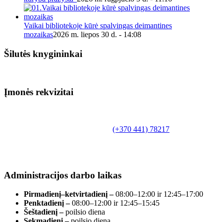
Vaikai bibliotekoje kūrė spalvingas deimantines
mozaikas
2026 m. liepos 30 d. - 14:08
Šilutės knygininkai
Įmonės rekvizitai
Biudžetinė įstaiga.
Šilutės rajono savivaldybės Fridricho
Bajoraičio viešoji biblioteka
Tilžės g. 10, LT-99172, Šilutė, tel.
(+370 441) 78217
,
el. paštas info@silutevb.lt, www.silutevb.lt
Duomenys kaupiami ir saugomi Juridinių asmenų
registre, įmonės kodas 190700188.
Administracijos darbo laikas
Pirmadienį–ketvirtadienį –
08:00–12:00 ir 12:45–17:00
Penktadienį –
08:00–12:00 ir 12:45–15:45
Šeštadienį –
poilsio diena
Sekmadienį –
poilsio diena