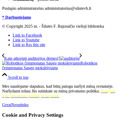
Puslapio administratorius administratorius@silutevb.lt
* Darbuotojams
© Copyright 2025 m. - Šilutės F. Bajoraičio viešoji biblioteka
Link to Facebook
Link to Youtube
Link to Rss this site
Kaip atkreipti auditorijos dėmesį?
Robotikos
čempionatas Saugų moksleiviams
Scroll to top
Mes naudojame slapukus, kad būtų patogu naršyti mūsų svetainėje.
Naršydami toliau Jūs sutinkate su mūsų privatumo politika.
Daugiau
apie privatumo politiką ir slapukus
Gerai
Nesutinku
Cookie and Privacy Settings