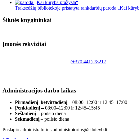
Traksėdžių bibliotekoje pristatyta rankdarbių paroda „Kai kūry
Šilutės knygininkai
Įmonės rekvizitai
Biudžetinė įstaiga.
Šilutės rajono savivaldybės Fridricho Bajoraičio
Tilžės g. 10, LT-99172, Šilutė, tel.
(+370 441) 78217
,
el. paštas info@silutevb.lt, www.silutevb.lt
Duomenys kaupiami ir saugomi Juridinių asmenų
registre, įmonės kodas 190700188.
Administracijos darbo laikas
Pirmadienį–ketvirtadienį –
08:00–12:00 ir 12:45–17:00
Penktadienį –
08:00–12:00 ir 12:45–15:45
Šeštadienį –
poilsio diena
Sekmadienį –
poilsio diena
Puslapio administratorius administratorius@silutevb.lt