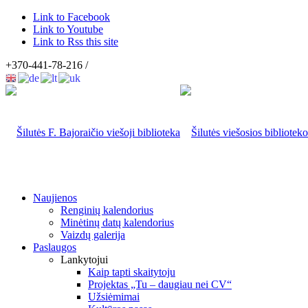
Link to Facebook
Link to Youtube
Link to Rss this site
+370-441-78-216 /
Naujienos
Renginių kalendorius
Minėtinų datų kalendorius
Vaizdų galerija
Paslaugos
Lankytojui
Kaip tapti skaitytoju
Projektas „Tu – daugiau nei CV“
Užsiėmimai