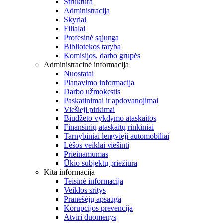
Struktūra
Administracija
Skyriai
Filialai
Profesinė sąjunga
Bibliotekos taryba
Komisijos, darbo grupės
Administracinė informacija
Nuostatai
Planavimo informacija
Darbo užmokestis
Paskatinimai ir apdovanojimai
Viešieji pirkimai
Biudžeto vykdymo ataskaitos
Finansinių ataskaitų rinkiniai
Tarnybiniai lengvieji automobiliai
Lėšos veiklai viešinti
Prieinamumas
Ūkio subjektų priežiūra
Kita informacija
Teisinė informacija
Veiklos sritys
Pranešėjų apsauga
Korupcijos prevencija
Atviri duomenys