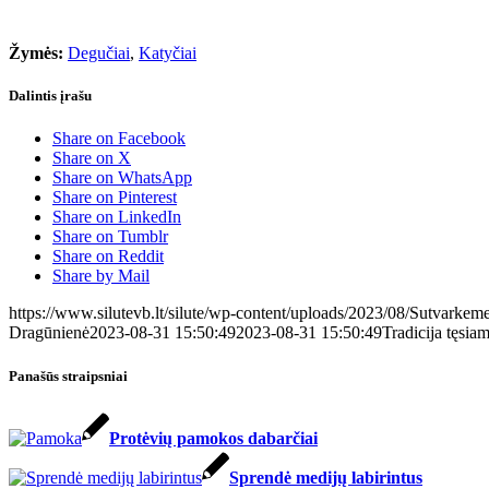
Žymės:
Degučiai
,
Katyčiai
Dalintis įrašu
Share on Facebook
Share on X
Share on WhatsApp
Share on Pinterest
Share on LinkedIn
Share on Tumblr
Share on Reddit
Share by Mail
https://www.silutevb.lt/silute/wp-content/uploads/2023/08/Sutvarkem
Dragūnienė
2023-08-31 15:50:49
2023-08-31 15:50:49
Tradicija tęsia
Panašūs straipsniai
Protėvių pamokos dabarčiai
Sprendė medijų labirintus