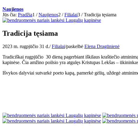
Naujienos
Jūs čia:
Pradžia
1
/
Naujienos
2
/
Filialai
3
/
Tradicija tęsiama
Tradicija tęsiama
2023 m. rugpjūčio 31 d.
/
Filialai
/
paskelbė
Elena Dragūnienė
Tradiciškai rugpjūčio 30 dieną pagerbiant iškilaus kraštiečio atminimą
kapinėse. Čia amžino poilsio yra atgulęs Kristupas Lekšas – ūkininkas,
Išvykos dalyviai sutvarkė poeto kapą, pamerkė gėlių, uždegė atminim