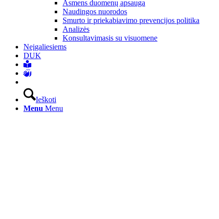
Asmens duomenų apsauga
Naudingos nuorodos
Smurto ir priekabiavimo prevencijos politika
Analizės
Konsultavimasis su visuomene
Neįgaliesiems
DUK
Ieškoti
Menu
Menu