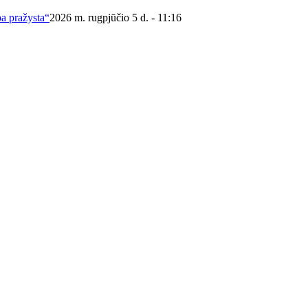
ba pražysta“
2026 m. rugpjūčio 5 d. - 11:16
 viešoji biblioteka