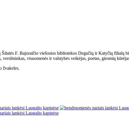
 Šilutės F. Bajoraičio viešosios bibliotekos Degučių ir Katyčių filialų 
 verslininkas, visuomenės ir valstybės veikėjas, poetas, giesmių kūrėja
o žvakeles.