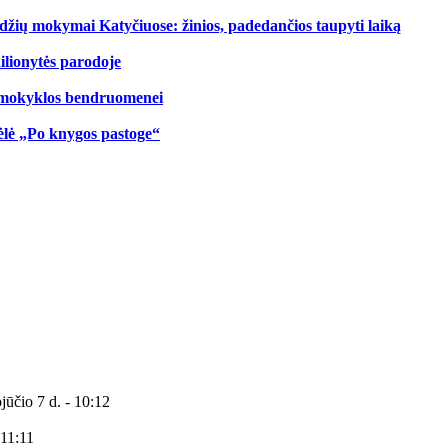
džių mokymai Katyčiuose: žinios, padedančios taupyti laiką
ilionytės parodoje
ų mokyklos bendruomenei
ėlė „Po knygos pastoge“
jūčio 7 d. - 10:12
 11:11