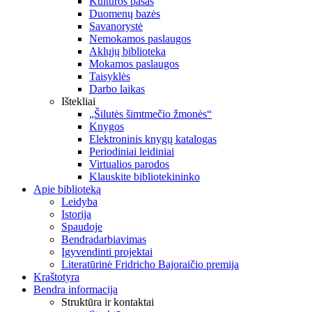
Kultūros pasas
Duomenų bazės
Savanorystė
Nemokamos paslaugos
Aklųjų biblioteka
Mokamos paslaugos
Taisyklės
Darbo laikas
Ištekliai
„Šilutės šimtmečio žmonės“
Knygos
Elektroninis knygų katalogas
Periodiniai leidiniai
Virtualios parodos
Klauskite bibliotekininko
Apie biblioteką
Leidyba
Istorija
Spaudoje
Bendradarbiavimas
Įgyvendinti projektai
Literatūrinė Fridricho Bajoraičio premija
Kraštotyra
Bendra informacija
Struktūra ir kontaktai