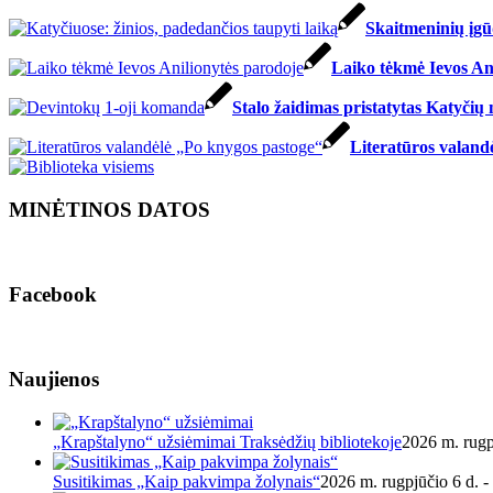
Skaitmeninių įgū
Laiko tėkmė Ievos An
Stalo žaidimas pristatytas Katyči
Literatūros valand
MINĖTINOS DATOS
Facebook
Naujienos
„Krapštalyno“ užsiėmimai Traksėdžių bibliotekoje
2026 m. rugp
Susitikimas „Kaip pakvimpa žolynais“
2026 m. rugpjūčio 6 d. -