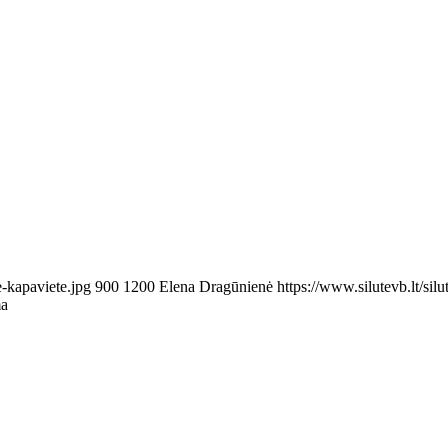
e-kapaviete.jpg
900
1200
Elena Dragūnienė
https://www.silutevb.lt/s
ma