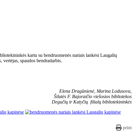
bibliotekininkės kartu su bendruomenės nariais lankėsi Laugalių
s, vertėjas, spaudos bendradarbis.
Elena Dragūnienė, Marina Lodusova,
Šilutės F. Bajoraičio viešosios bibliotekos
Degučių ir Katyčių filialų bibliotekininkės
print