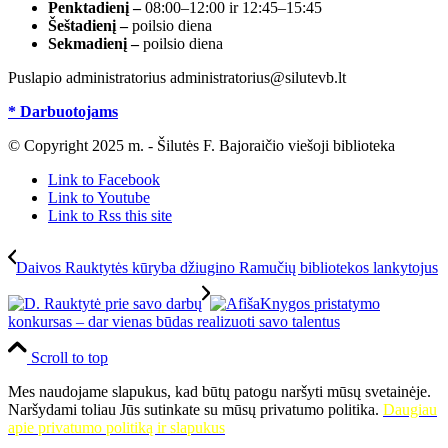
Penktadienį –
08:00–12:00 ir 12:45–15:45
Šeštadienį –
poilsio diena
Sekmadienį –
poilsio diena
Puslapio administratorius administratorius@silutevb.lt
* Darbuotojams
© Copyright 2025 m. - Šilutės F. Bajoraičio viešoji biblioteka
Link to Facebook
Link to Youtube
Link to Rss this site
Daivos Rauktytės kūryba džiugino Ramučių bibliotekos lankytojus
Knygos pristatymo
konkursas – dar vienas būdas realizuoti savo talentus
Scroll to top
Mes naudojame slapukus, kad būtų patogu naršyti mūsų svetainėje.
Naršydami toliau Jūs sutinkate su mūsų privatumo politika.
Daugiau
apie privatumo politiką ir slapukus