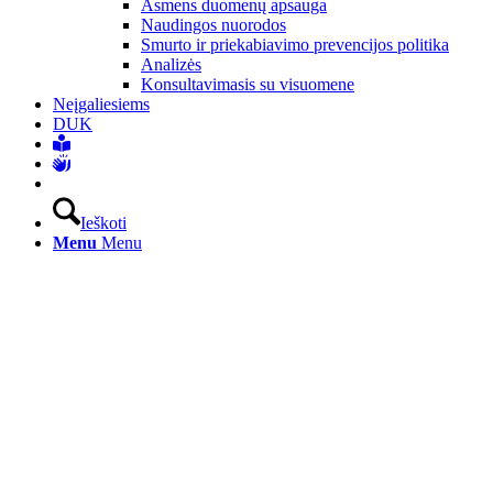
Asmens duomenų apsauga
Naudingos nuorodos
Smurto ir priekabiavimo prevencijos politika
Analizės
Konsultavimasis su visuomene
Neįgaliesiems
DUK
Ieškoti
Menu
Menu