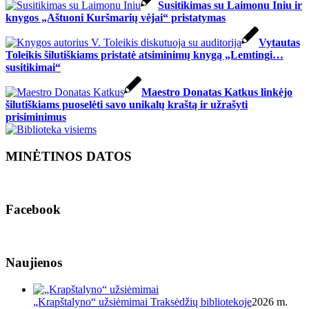
Susitikimas su Laimonu Iniu ir
knygos „Aštuoni Kuršmarių vėjai“ pristatymas
Vytautas
Toleikis šilutiškiams pristatė atsiminimų knygą „Lemtingi…
susitikimai“
Maestro Donatas Katkus linkėjo
šilutiškiams puoselėti savo unikalų kraštą ir užrašyti
prisiminimus
MINĖTINOS DATOS
Facebook
Naujienos
„Krapštalyno“ užsiėmimai Traksėdžių bibliotekoje
2026 m.