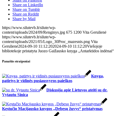
Share on Pinterest
Share on LinkedIn
Share on Tumblr
Share on Reddit
Share by Mail
https://www.silutevb.lt/silute/wp-
content/uploads/2024/09/Renginys.jpg
675
1200
Vita Gerulienė
https://www.silutevb.lt/silute/wp-
content/uploads/2021/05/Logo_30Proc_mazesnis.png
Vita
Gerulienė
2024-09-10 11:12:20
2024-09-10 11:12:20
Viešojoje
bibliotekoje pristatyta Juozo Gaižausko knyga „Antarktidos indėnai“
Panašūs straipsniai
Knyga,
patirtys ir vidinės pusiausvyros paieškos
Diskusija apie Lietuvos ateitį su dr.
Vytautu Sinica
Kęstučio Macijausko knygos „Debesų žuvys“ pristatymas