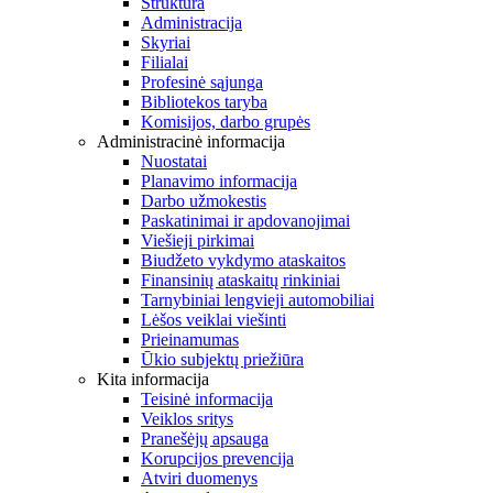
Struktūra
Administracija
Skyriai
Filialai
Profesinė sąjunga
Bibliotekos taryba
Komisijos, darbo grupės
Administracinė informacija
Nuostatai
Planavimo informacija
Darbo užmokestis
Paskatinimai ir apdovanojimai
Viešieji pirkimai
Biudžeto vykdymo ataskaitos
Finansinių ataskaitų rinkiniai
Tarnybiniai lengvieji automobiliai
Lėšos veiklai viešinti
Prieinamumas
Ūkio subjektų priežiūra
Kita informacija
Teisinė informacija
Veiklos sritys
Pranešėjų apsauga
Korupcijos prevencija
Atviri duomenys