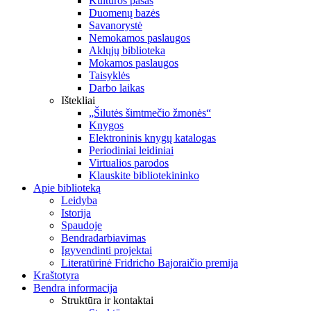
Kultūros pasas
Duomenų bazės
Savanorystė
Nemokamos paslaugos
Aklųjų biblioteka
Mokamos paslaugos
Taisyklės
Darbo laikas
Ištekliai
„Šilutės šimtmečio žmonės“
Knygos
Elektroninis knygų katalogas
Periodiniai leidiniai
Virtualios parodos
Klauskite bibliotekininko
Apie biblioteką
Leidyba
Istorija
Spaudoje
Bendradarbiavimas
Įgyvendinti projektai
Literatūrinė Fridricho Bajoraičio premija
Kraštotyra
Bendra informacija
Struktūra ir kontaktai