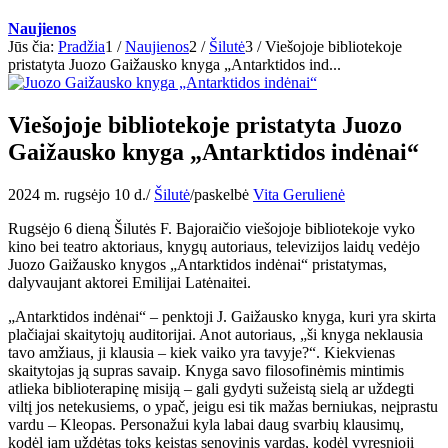
Naujienos
Jūs čia:
Pradžia
1
/
Naujienos
2
/
Šilutė
3
/
Viešojoje bibliotekoje
pristatyta Juozo Gaižausko knyga „Antarktidos ind...
Viešojoje bibliotekoje pristatyta Juozo
Gaižausko knyga „Antarktidos indėnai“
2024 m. rugsėjo 10 d.
/
Šilutė
/
paskelbė
Vita Gerulienė
Rugsėjo 6 dieną Šilutės F. Bajoraičio viešojoje bibliotekoje vyko
kino bei teatro aktoriaus, knygų autoriaus, televizijos laidų vedėjo
Juozo Gaižausko knygos „Antarktidos indėnai“ pristatymas,
dalyvaujant aktorei Emilijai Latėnaitei.
„Antarktidos indėnai“ – penktoji J. Gaižausko knyga, kuri yra skirta
plačiajai skaitytojų auditorijai. Anot autoriaus, „ši knyga neklausia
tavo amžiaus, ji klausia – kiek vaiko yra tavyje?“. Kiekvienas
skaitytojas ją supras savaip. Knyga savo filosofinėmis mintimis
atlieka biblioterapinę misiją – gali gydyti sužeistą sielą ar uždegti
viltį jos netekusiems, o ypač, jeigu esi tik mažas berniukas, neįprastu
vardu – Kleopas. Personažui kyla labai daug svarbių klausimų,
kodėl jam uždėtas toks keistas senovinis vardas, kodėl vyresnioji