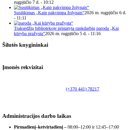
rugpjūčio 7 d. - 10:12
Susitikimas „Kaip pakvimpa žolynais“
2026 m. rugpjūčio 6 d.
- 11:11
Traksėdžių bibliotekoje pristatyta rankdarbių paroda „Kai
kūryba pražysta“
2026 m. rugpjūčio 5 d. - 11:16
Šilutės knygininkai
Įmonės rekvizitai
Biudžetinė įstaiga.
Šilutės rajono savivaldybės Fridricho
Bajoraičio viešoji biblioteka
Tilžės g. 10, LT-99172, Šilutė, tel.
(+370 441) 78217
,
el. paštas info@silutevb.lt, www.silutevb.lt
Duomenys kaupiami ir saugomi Juridinių asmenų
registre, įmonės kodas 190700188.
Administracijos darbo laikas
Pirmadienį–ketvirtadienį –
08:00–12:00 ir 12:45–17:00