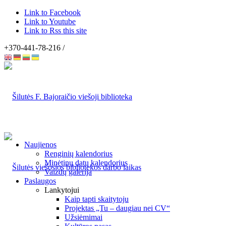
Link to Facebook
Link to Youtube
Link to Rss this site
+370-441-78-216 /
Naujienos
Renginių kalendorius
Minėtinų datų kalendorius
Vaizdų galerija
Paslaugos
Lankytojui
Kaip tapti skaitytoju
Projektas „Tu – daugiau nei CV“
Užsiėmimai