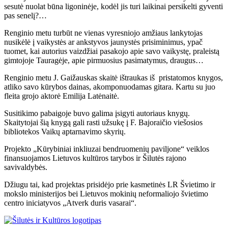
sesutė nuolat būna ligoninėje, kodėl jis turi laikinai persikelti gyventi
pas senelį?…
Renginio metu turbūt ne vienas vyresniojo amžiaus lankytojas
nusikėlė į vaikystės ar ankstyvos jaunystės prisiminimus, ypač
tuomet, kai autorius vaizdžiai pasakojo apie savo vaikystę, praleistą
gimtojoje Tauragėje, apie pirmuosius pasimatymus, draugus…
Renginio metu J. Gaižauskas skaitė ištraukas iš pristatomos knygos,
atliko savo kūrybos dainas, akomponuodamas gitara. Kartu su juo
fleita grojo aktorė Emilija Latėnaitė.
Susitikimo pabaigoje buvo galima įsigyti autoriaus knygų.
Skaitytojai šią knygą gali rasti užsukę į F. Bajoraičio viešosios
bibliotekos Vaikų aptarnavimo skyrių.
Projekto „Kūrybiniai inkliuzai bendruomenių paviljone“ veiklos
finansuojamos Lietuvos kultūros tarybos ir Šilutės rajono
savivaldybės.
Džiugu tai, kad projektas prisidėjo prie kasmetinės LR Švietimo ir
mokslo ministerijos bei Lietuvos mokinių neformaliojo švietimo
centro iniciatyvos „Atverk duris vasarai“.