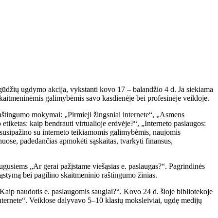
ūdžių ugdymo akcija, vykstanti kovo 17 – balandžio 4 d. Ja siekiama
 skaitmeninėmis galimybėmis savo kasdienėje bei profesinėje veikloje.
o raštingumo mokymai: „Pirmieji žingsniai internete“, „Asmens
o etiketas: kaip bendrauti virtualioje erdvėje?“, „Interneto paslaugos:
u susipažino su interneto teikiamomis galimybėmis, naujomis
uose, padedančias apmokėti sąskaitas, tvarkyti finansus,
augusiems „Ar gerai pažįstame viešąsias e. paslaugas?“. Pagrindinės
mąstymą bei pagilino skaitmeninio raštingumo žinias.
aip naudotis e. paslaugomis saugiai?“. Kovo 24 d. šioje bibliotekoje
internete“. Veiklose dalyvavo 5–10 klasių moksleiviai, ugdę medijų