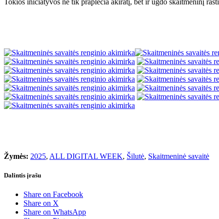
Tokios iniciatyvos ne tik praplečia akiratį, bet ir ugdo skaitmeninį ra
Žymės:
2025
,
ALL DIGITAL WEEK
,
Šilutė
,
Skaitmeninė savaitė
Dalintis įrašu
Share on Facebook
Share on X
Share on WhatsApp