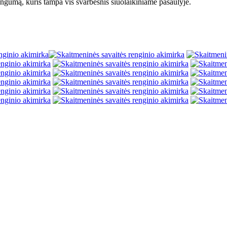
štingumą, kuris tampa vis svarbesnis šiuolaikiniame pasaulyje.