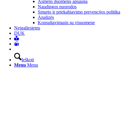
Asmens duomenų apsauga
Naudingos nuorodos
Smurto ir priekabiavimo prevencijos politika
Analizės
Konsultavimasis su visuomene
Neįgaliesiems
DUK
Ieškoti
Menu
Menu