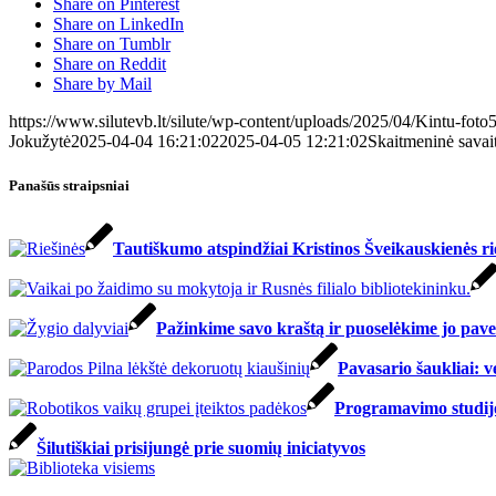
Share on Pinterest
Share on LinkedIn
Share on Tumblr
Share on Reddit
Share by Mail
https://www.silutevb.lt/silute/wp-content/uploads/2025/04/Kintu-foto5
Jokužytė
2025-04-04 16:21:02
2025-04-05 12:21:02
Skaitmeninė savait
Panašūs straipsniai
Tautiškumo atspindžiai Kristinos Šveikauskienės ri
Pažinkime savo kraštą ir puoselėkime jo pav
Pavasario šaukliai: v
Programavimo studijo
Šilutiškiai prisijungė prie suomių iniciatyvos