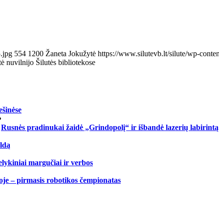
.jpg
554
1200
Žaneta Jokužytė
https://www.silutevb.lt/silute/wp-con
ė nuvilnijo Šilutės bibliotekose
ešinėse
Rusnės pradinukai žaidė „Grindopolį“ ir išbandė lazerių labirintą
eldą
elykiniai margučiai ir verbos
je – pirmasis robotikos čempionatas