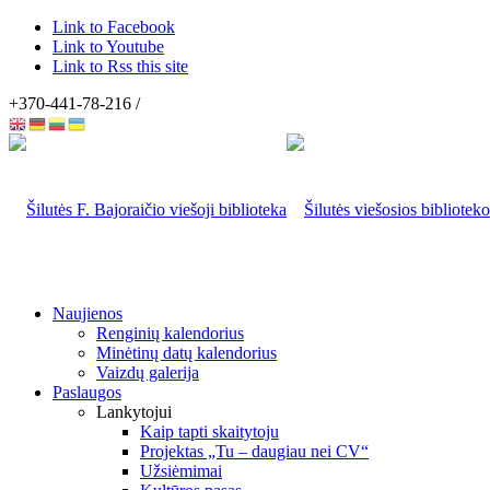
Link to Facebook
Link to Youtube
Link to Rss this site
+370-441-78-216 /
Naujienos
Renginių kalendorius
Minėtinų datų kalendorius
Vaizdų galerija
Paslaugos
Lankytojui
Kaip tapti skaitytoju
Projektas „Tu – daugiau nei CV“
Užsiėmimai