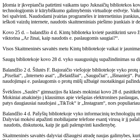
Įdomia ir įkvepiančia patirtimi vaikams tapo Juknaičių bibliotekos ko
technologijomis ir kūrybiškumo galimybėmis virtualioje erdvėje. Vaikų 
bei spalvinti. Naudodami įvairias programėles ir internetinius įrankiu
ieškoti vaizdų internete, naudotis skaitmeniniais piešimo įrankiais ir d
Kovo 25 d. – balandžio 4 d. Kintų biblioteka kvietė pasitikrinti savo 
viktorina „Ar žinai, kaip naudotis e. paslaugomis saugiai?“.
Visos Skaitmeninės savaitės metu Kintų bibliotekoje vaikai ir jaunimas
Saugų bibliotekoje kovo 28 d. vyko suaugusiųjų supažindinimas su dir
Balandžio 2 d. Šilutės F. Bajoraičio viešojoje bibliotekoje vyko protų
„Pixeliai“, „Interneto asai“, „Belaidžiai“, „Saugučiai“, „Išmanieji“. P
naudojimąsi e. paslaugomis o protų mūšį užbaigė nuotaikingai pažinda
Švėkšnos „Saulės“ gimnazijos 8a klasės mokiniai kovo 28 d. pasitikrin
Mokiniai atsakinėjo į klausimus apie viešąsias elektronines paslaugas, 
patys daugiausiai naudojasi „TikTok“ ir „Instagram“, nors populiariaus
Balandžio 4 d. Pašyšių bibliotekoje vyko informacinių technologijų mok
Dalyviai mokėsi atpažinti mobiliajame telefone esantį virusą ir jį pašal
naudotis, diskutuota, kaip jie gali palengvinti kasdienybę.
Skaitmeninės savaitės dalyviai džiaugėsi atradę naujas galimybes, ku