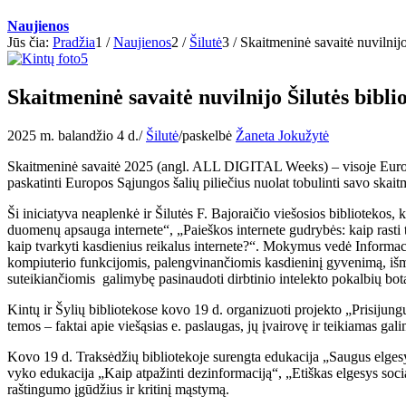
Naujienos
Jūs čia:
Pradžia
1
/
Naujienos
2
/
Šilutė
3
/
Skaitmeninė savaitė nuvilnijo
Skaitmeninė savaitė nuvilnijo Šilutės bibli
2025 m. balandžio 4 d.
/
Šilutė
/
paskelbė
Žaneta Jokužytė
Skaitmeninė savaitė 2025 (angl. ALL DIGITAL Weeks) – visoje Europoj
paskatinti Europos Sąjungos šalių piliečius nuolat tobulinti savo skai
Ši iniciatyva neaplenkė ir Šilutės F. Bajoraičio viešosios biblioteko
duomenų apsauga internete“, „Paieškos internete gudrybės: kaip rasti tai
kaip tvarkyti kasdienius reikalus internete?“. Mokymus vedė Informac
kompiuterio funkcijomis, palengvinančiomis kasdieninį gyvenimą, išmok
suteikiančiomis galimybę pasinaudoti dirbtinio intelekto pokalbių bot
Kintų ir Šylių bibliotekose kovo 19 d. organizuoti projekto „Prisijun
temos – faktai apie viešąsias e. paslaugas, jų įvairovę ir teikiamas 
Kovo 19 d. Traksėdžių bibliotekoje surengta edukacija „Saugus elgesy
vyko edukacija „Kaip atpažinti dezinformaciją“, „Etiškas elgesys soci
raštingumo įgūdžius ir kritinį mąstymą.