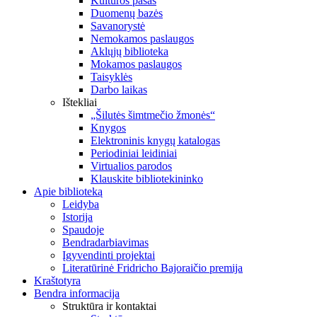
Kultūros pasas
Duomenų bazės
Savanorystė
Nemokamos paslaugos
Aklųjų biblioteka
Mokamos paslaugos
Taisyklės
Darbo laikas
Ištekliai
„Šilutės šimtmečio žmonės“
Knygos
Elektroninis knygų katalogas
Periodiniai leidiniai
Virtualios parodos
Klauskite bibliotekininko
Apie biblioteką
Leidyba
Istorija
Spaudoje
Bendradarbiavimas
Įgyvendinti projektai
Literatūrinė Fridricho Bajoraičio premija
Kraštotyra
Bendra informacija
Struktūra ir kontaktai