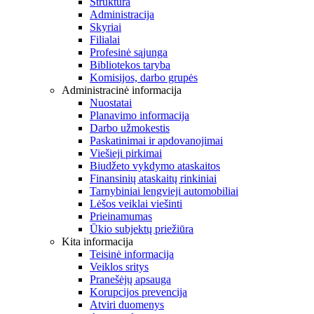
Struktūra
Administracija
Skyriai
Filialai
Profesinė sąjunga
Bibliotekos taryba
Komisijos, darbo grupės
Administracinė informacija
Nuostatai
Planavimo informacija
Darbo užmokestis
Paskatinimai ir apdovanojimai
Viešieji pirkimai
Biudžeto vykdymo ataskaitos
Finansinių ataskaitų rinkiniai
Tarnybiniai lengvieji automobiliai
Lėšos veiklai viešinti
Prieinamumas
Ūkio subjektų priežiūra
Kita informacija
Teisinė informacija
Veiklos sritys
Pranešėjų apsauga
Korupcijos prevencija
Atviri duomenys