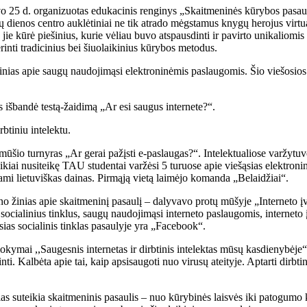
vo 25 d. organizuotas edukacinis renginys „Skaitmeninės kūrybos pasaul
dienos centro auklėtiniai ne tik atrado mėgstamus knygų herojus virtual
s, jie kūrė piešinius, kurie vėliau buvo atspausdinti ir pavirto unikalio
erinti tradicinius bei šiuolaikinius kūrybos metodus.
žinias apie saugų naudojimąsi elektroninėmis paslaugomis. Šio viešosios 
 išbandė testą-žaidimą „Ar esi saugus internete?“.
btiniu intelektu.
 mūšio turnyras „Ar gerai pažįsti e-paslaugas?“. Intelektualiose varžyt
uikiai nusiteikę TAU studentai varžėsi 5 turuose apie viešąsias elektroni
mi lietuviškas dainas. Pirmąją vietą laimėjo komanda „Belaidžiai“.
o žinias apie skaitmeninį pasaulį – dalyvavo protų mūšyje „Interneto įv
socialinius tinklus, saugų naudojimąsi interneto paslaugomis, interneto 
ias socialinis tinklas pasaulyje yra „Facebook“.
ymai ,,Saugesnis internetas ir dirbtinis intelektas mūsų kasdienybėje“,
inti. Kalbėta apie tai, kaip apsisaugoti nuo virusų ateityje. Aptarti dir
rias suteikia skaitmeninis pasaulis – nuo kūrybinės laisvės iki patogum