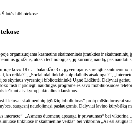
 Šilutės bibliotekose
otekose
e organizuojama kasmetinė skaitmeninės įtraukties ir skaitmeninių įg
tmeninius įgūdžius, atrasti technologijas, jų kuriamą naudą, pasinaudoti
s, kurioje kovo 18 d. – balandžio 3 d. gyventojams surengti skaitmenini
, ko reikia?“, „Socialiniai tinklai: kaip dalintis atsakingai?“, „Internet
ijos skyriaus vyresnioji bibliotekininkė Ugnė Lidžiūtė. Dalyviai geria
o rasti ir įsidiegti naudingas programėles savo mobiliuosiuose telefon
ais ieškant atsakymų į aktualius klausimus.
gusi Lietuva: skaitmeninių įgūdžių tobulinimas“ protų mūšio turnyrai su
galimybes, saugesnį naudojimąsi paslaugomis. Dalyviai lavino kūrybišką 
s internete“, „Asmens duomenų apsauga ir privatumas“ bei viktorina „K
aliniuose tinkluose ir skaitmeninė veikla“ bei viktorina „Ar esi saugus 