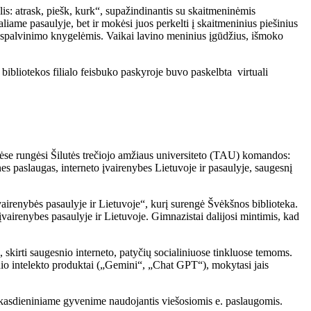
is: atrask, piešk, kurk“, supažindinantis su skaitmeninėmis
iame pasaulyje, bet ir mokėsi juos perkelti į skaitmeninius piešinius
mis spalvinimo knygelėmis. Vaikai lavino meninius įgūdžius, išmoko
bibliotekos filialo feisbuko paskyroje buvo paskelbta virtuali
uvėse rungėsi Šilutės trečiojo amžiaus universiteto (TAU) komandos:
nes paslaugas, interneto įvairenybes Lietuvoje ir pasaulyje, saugesnį
airenybės pasaulyje ir Lietuvoje“, kurį surengė Švėkšnos biblioteka.
įvairenybes pasaulyje ir Lietuvoje. Gimnazistai dalijosi mintimis, kad
 skirti saugesnio interneto, patyčių socialiniuose tinkluose temoms.
btinio intelekto produktai („Gemini“, „Chat GPT“), mokytasi jais
o kasdieniniame gyvenime naudojantis viešosiomis e. paslaugomis.