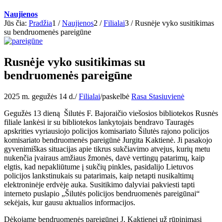
Naujienos
Jūs čia:
Pradžia
1
/
Naujienos
2
/
Filialai
3
/
Rusnėje vyko susitikimas
su bendruomenės pareigūne
Rusnėje vyko susitikimas su
bendruomenės pareigūne
2025 m. gegužės 14 d.
/
Filialai
/
paskelbė
Rasa Stasiuvienė
Gegužės 13 dieną Šilutės F. Bajoraičio viešosios bibliotekos Rusnės
filiale lankėsi ir su bibliotekos lankytojais bendravo Tauragės
apskrities vyriausiojo policijos komisariato Šilutės rajono policijos
komisariato bendruomenės pareigūnė Jurgita Kaktienė. Ji pasakojo
gyvenimiškas situacijas apie tikrus sukčiavimo atvejus, kurių metu
nukenčia įvairaus amžiaus žmonės, davė vertingų patarimų, kaip
elgtis, kad nepakliūtume į sukčių pinkles, pasidalijo Lietuvos
policijos lankstinukais su patarimais, kaip netapti nusikaltimų
elektroninėje erdvėje auka. Susitikimo dalyviai pakviesti tapti
interneto puslapio „Šilutės policijos bendruomenės pareigūnai“
sekėjais, kur gausu aktualios informacijos.
Dėkojame bendruomenės pareigūnei J. Kaktienei už rūpinimąsi