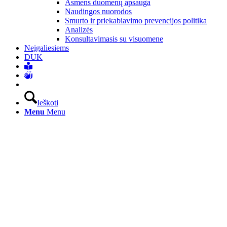
Asmens duomenų apsauga
Naudingos nuorodos
Smurto ir priekabiavimo prevencijos politika
Analizės
Konsultavimasis su visuomene
Neįgaliesiems
DUK
Ieškoti
Menu
Menu