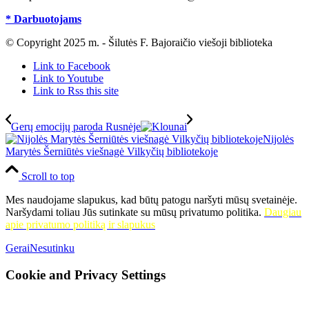
* Darbuotojams
© Copyright 2025 m. - Šilutės F. Bajoraičio viešoji biblioteka
Link to Facebook
Link to Youtube
Link to Rss this site
Gerų emocijų paroda Rusnėje
Nijolės
Marytės Šerniūtės viešnagė Vilkyčių bibliotekoje
Scroll to top
Mes naudojame slapukus, kad būtų patogu naršyti mūsų svetainėje.
Naršydami toliau Jūs sutinkate su mūsų privatumo politika.
Daugiau
apie privatumo politiką ir slapukus
Gerai
Nesutinku
Cookie and Privacy Settings