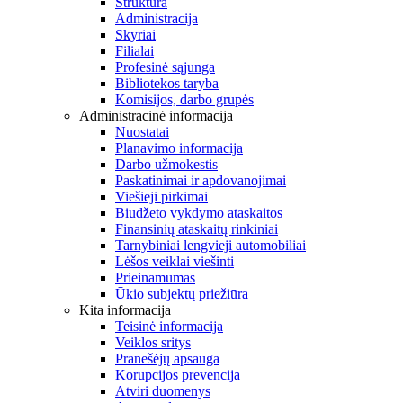
Struktūra
Administracija
Skyriai
Filialai
Profesinė sąjunga
Bibliotekos taryba
Komisijos, darbo grupės
Administracinė informacija
Nuostatai
Planavimo informacija
Darbo užmokestis
Paskatinimai ir apdovanojimai
Viešieji pirkimai
Biudžeto vykdymo ataskaitos
Finansinių ataskaitų rinkiniai
Tarnybiniai lengvieji automobiliai
Lėšos veiklai viešinti
Prieinamumas
Ūkio subjektų priežiūra
Kita informacija
Teisinė informacija
Veiklos sritys
Pranešėjų apsauga
Korupcijos prevencija
Atviri duomenys