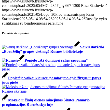
https://www.silutevb.lt/silute/wp-
content/uploads/2025/05/IMG_2847.jpg
667
1300
Rasa Stasiuvienė
https://www.silutevb.lt/silute/wp-
content/uploads/2021/05/Logo_30Proc_mazesnis.png
Rasa
Stasiuvienė
2025-05-14 08:54:26
2025-05-14 08:54:26
Rusnėje vyko
susitikimas su bendruomenės pareigūne
Panašūs straipsniai
Vaikų darželio
„Boružėlių“ grupės viešnagė Rusnės bibliotekoje
Popietė „Aš domiuosi šalies saugumu“
Popietėje vaikai klausėsi pasakojimo apie žirgus ir patys
juos piešė
Mokslo ir žinių dienos minėjimas Šilutės Pamario
progimnazijos Rusnės skyriuje