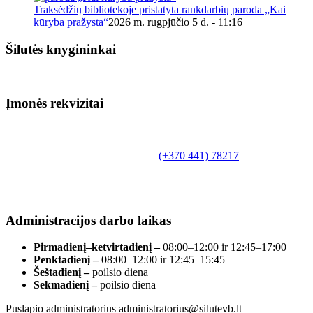
Traksėdžių bibliotekoje pristatyta rankdarbių paroda „Kai
kūryba pražysta“
2026 m. rugpjūčio 5 d. - 11:16
Šilutės knygininkai
Įmonės rekvizitai
Biudžetinė įstaiga.
Šilutės rajono savivaldybės Fridricho
Bajoraičio viešoji biblioteka
Tilžės g. 10, LT-99172, Šilutė, tel.
(+370 441) 78217
,
el. paštas info@silutevb.lt, www.silutevb.lt
Duomenys kaupiami ir saugomi Juridinių asmenų
registre, įmonės kodas 190700188.
Administracijos darbo laikas
Pirmadienį–ketvirtadienį –
08:00–12:00 ir 12:45–17:00
Penktadienį –
08:00–12:00 ir 12:45–15:45
Šeštadienį –
poilsio diena
Sekmadienį –
poilsio diena
Puslapio administratorius administratorius@silutevb.lt