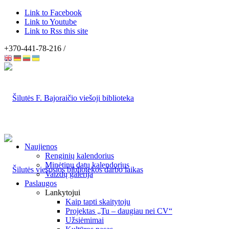
Link to Facebook
Link to Youtube
Link to Rss this site
+370-441-78-216 /
Naujienos
Renginių kalendorius
Minėtinų datų kalendorius
Vaizdų galerija
Paslaugos
Lankytojui
Kaip tapti skaitytoju
Projektas „Tu – daugiau nei CV“
Užsiėmimai