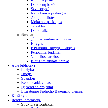
Kultūros pasas
Duomenų bazės
Savanorystė
Nemokamos paslaugos
Aklųjų biblioteka
Mokamos paslaugos
Taisyklės
Darbo laikas
Ištekliai
„Šilutės šimtmečio žmonės“
Knygos
Elektroninis knygų katalogas
Periodiniai leidiniai
Virtualios parodos
Klauskite bibliotekininko
Apie biblioteką
Leidyba
Istorija
Spaudoje
Bendradarbiavimas
Įgyvendinti projektai
Literatūrinė Fridricho Bajoraičio premija
Kraštotyra
Bendra informacija
Struktūra ir kontaktai