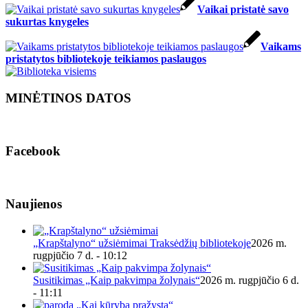
Vaikai pristatė savo
sukurtas knygeles
Vaikams
pristatytos bibliotekoje teikiamos paslaugos
MINĖTINOS DATOS
Facebook
Naujienos
„Krapštalyno“ užsiėmimai Traksėdžių bibliotekoje
2026 m.
rugpjūčio 7 d. - 10:12
Susitikimas „Kaip pakvimpa žolynais“
2026 m. rugpjūčio 6 d.
- 11:11