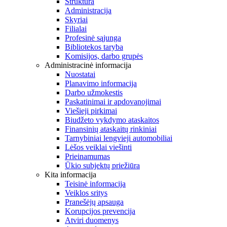
Struktūra
Administracija
Skyriai
Filialai
Profesinė sąjunga
Bibliotekos taryba
Komisijos, darbo grupės
Administracinė informacija
Nuostatai
Planavimo informacija
Darbo užmokestis
Paskatinimai ir apdovanojimai
Viešieji pirkimai
Biudžeto vykdymo ataskaitos
Finansinių ataskaitų rinkiniai
Tarnybiniai lengvieji automobiliai
Lėšos veiklai viešinti
Prieinamumas
Ūkio subjektų priežiūra
Kita informacija
Teisinė informacija
Veiklos sritys
Pranešėjų apsauga
Korupcijos prevencija
Atviri duomenys