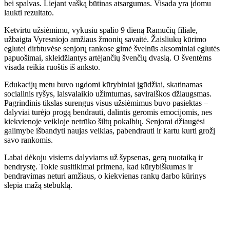
bei spalvas. Liejant vašką būtinas atsargumas. Visada yra įdomu
laukti rezultato.
Ketvirtu užsiėmimu, vykusiu spalio 9 dieną Ramučių filiale,
užbaigta Vyresniojo amžiaus žmonių savaitė. Žaisliukų kūrimo
eglutei dirbtuvėse senjorų rankose gimė švelnūs aksominiai eglutės
papuošimai, skleidžiantys artėjančių švenčių dvasią. O šventėms
visada reikia ruoštis iš anksto.
Edukacijų metu buvo ugdomi kūrybiniai įgūdžiai, skatinamas
socialinis ryšys, laisvalaikio užimtumas, saviraiškos džiaugsmas.
Pagrindinis tikslas surengus visus užsiėmimus buvo pasiektas –
dalyviai turėjo progą bendrauti, dalintis geromis emocijomis, nes
kiekvienoje veikloje netrūko šiltų pokalbių. Senjorai džiaugėsi
galimybe išbandyti naujas veiklas, pabendrauti ir kartu kurti grožį
savo rankomis.
Labai dėkoju visiems dalyviams už šypsenas, gerą nuotaiką ir
bendrystę. Tokie susitikimai primena, kad kūrybiškumas ir
bendravimas neturi amžiaus, o kiekvienas rankų darbo kūrinys
slepia mažą stebuklą.