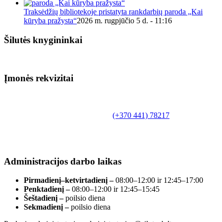
Traksėdžių bibliotekoje pristatyta rankdarbių paroda „Kai
kūryba pražysta“
2026 m. rugpjūčio 5 d. - 11:16
Šilutės knygininkai
Įmonės rekvizitai
Biudžetinė įstaiga.
Šilutės rajono savivaldybės Fridricho
Bajoraičio viešoji biblioteka
Tilžės g. 10, LT-99172, Šilutė, tel.
(+370 441) 78217
,
el. paštas info@silutevb.lt, www.silutevb.lt
Duomenys kaupiami ir saugomi Juridinių asmenų
registre, įmonės kodas 190700188.
Administracijos darbo laikas
Pirmadienį–ketvirtadienį –
08:00–12:00 ir 12:45–17:00
Penktadienį –
08:00–12:00 ir 12:45–15:45
Šeštadienį –
poilsio diena
Sekmadienį –
poilsio diena