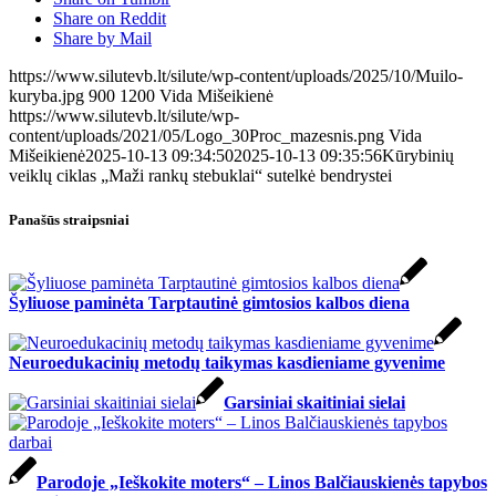
Share on Reddit
Share by Mail
https://www.silutevb.lt/silute/wp-content/uploads/2025/10/Muilo-
kuryba.jpg
900
1200
Vida Mišeikienė
https://www.silutevb.lt/silute/wp-
content/uploads/2021/05/Logo_30Proc_mazesnis.png
Vida
Mišeikienė
2025-10-13 09:34:50
2025-10-13 09:35:56
Kūrybinių
veiklų ciklas „Maži rankų stebuklai“ sutelkė bendrystei
Panašūs straipsniai
Šyliuose paminėta Tarptautinė gimtosios kalbos diena
Neuroedukacinių metodų taikymas kasdieniame gyvenime
Garsiniai skaitiniai sielai
Parodoje „Ieškokite moters“ – Linos Balčiauskienės tapybos