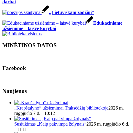
darbai
„Lietuviškam žodžiui“
Edukaciniame
užsiėmime – laisvė kūrybai
MINĖTINOS DATOS
Facebook
Naujienos
„Krapštalyno“ užsiėmimai Traksėdžių bibliotekoje
2026 m.
rugpjūčio 7 d. - 10:12
Susitikimas „Kaip pakvimpa žolynais“
2026 m. rugpjūčio 6 d.
- 11:11