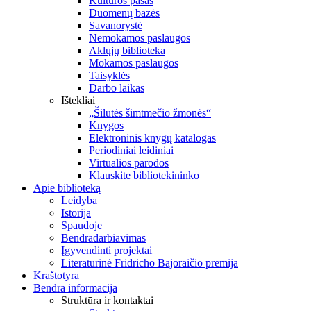
Kultūros pasas
Duomenų bazės
Savanorystė
Nemokamos paslaugos
Aklųjų biblioteka
Mokamos paslaugos
Taisyklės
Darbo laikas
Ištekliai
„Šilutės šimtmečio žmonės“
Knygos
Elektroninis knygų katalogas
Periodiniai leidiniai
Virtualios parodos
Klauskite bibliotekininko
Apie biblioteką
Leidyba
Istorija
Spaudoje
Bendradarbiavimas
Įgyvendinti projektai
Literatūrinė Fridricho Bajoraičio premija
Kraštotyra
Bendra informacija
Struktūra ir kontaktai