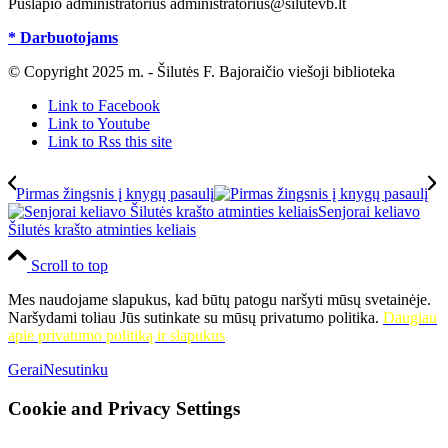
Puslapio administratorius administratorius@silutevb.lt
* Darbuotojams
© Copyright 2025 m. - Šilutės F. Bajoraičio viešoji biblioteka
Link to Facebook
Link to Youtube
Link to Rss this site
Pirmas žingsnis į knygų pasaulį
Senjorai keliavo
Šilutės krašto atminties keliais
Scroll to top
Mes naudojame slapukus, kad būtų patogu naršyti mūsų svetainėje.
Naršydami toliau Jūs sutinkate su mūsų privatumo politika.
Daugiau
apie privatumo politiką ir slapukus
Gerai
Nesutinku
Cookie and Privacy Settings