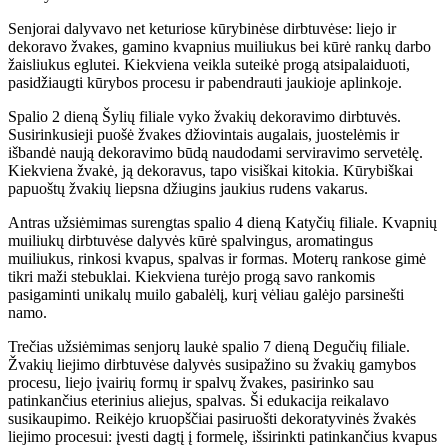
Senjorai dalyvavo net keturiose kūrybinėse dirbtuvėse: liejo ir
dekoravo žvakes, gamino kvapnius muiliukus bei kūrė rankų darbo
žaisliukus eglutei. Kiekviena veikla suteikė progą atsipalaiduoti,
pasidžiaugti kūrybos procesu ir pabendrauti jaukioje aplinkoje.
Spalio 2 dieną Šylių filiale vyko žvakių dekoravimo dirbtuvės.
Susirinkusieji puošė žvakes džiovintais augalais, juostelėmis ir
išbandė naują dekoravimo būdą naudodami serviravimo servetėlę.
Kiekviena žvakė, ją dekoravus, tapo visiškai kitokia. Kūrybiškai
papuoštų žvakių liepsna džiugins jaukius rudens vakarus.
Antras užsiėmimas surengtas spalio 4 dieną Katyčių filiale. Kvapnių
muiliukų dirbtuvėse dalyvės kūrė spalvingus, aromatingus
muiliukus, rinkosi kvapus, spalvas ir formas. Moterų rankose gimė
tikri maži stebuklai. Kiekviena turėjo progą savo rankomis
pasigaminti unikalų muilo gabalėlį, kurį vėliau galėjo parsinešti
namo.
Trečias užsiėmimas senjorų laukė spalio 7 dieną Degučių filiale.
Žvakių liejimo dirbtuvėse dalyvės susipažino su žvakių gamybos
procesu, liejo įvairių formų ir spalvų žvakes, pasirinko sau
patinkančius eterinius aliejus, spalvas. Ši edukacija reikalavo
susikaupimo. Reikėjo kruopščiai pasiruošti dekoratyvinės žvakės
liejimo procesui: įvesti dagtį į formelę, išsirinkti patinkančius kvapus