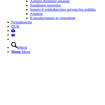
Asmens duomenų apsauga
Naudingos nuorodos
Smurto ir priekabiavimo prevencijos politika
Analizės
Konsultavimasis su visuomene
Neįgaliesiems
DUK
Ieškoti
Menu
Menu