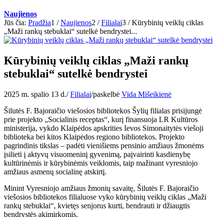
Naujienos
Jūs čia:
Pradžia
1
/
Naujienos
2
/
Filialai
3
/
Kūrybinių veiklų ciklas
„Maži rankų stebuklai“ sutelkė bendrystei...
Kūrybinių veiklų ciklas „Maži rankų
stebuklai“ sutelkė bendrystei
2025 m. spalio 13 d.
/
Filialai
/
paskelbė
Vida Mišeikienė
Šilutės F. Bajoraičio viešosios bibliotekos Šylių filialas prisijungė
prie projekto „Socialinis receptas“, kurį finansuoja LR Kultūros
ministerija, vykdo Klaipėdos apskrities Ievos Simonaitytės viešoji
biblioteka bei kitos Klaipėdos regiono bibliotekos. Projekto
pagrindinis tikslas – padėti vienišiems pensinio amžiaus žmonėms
įsilieti į aktyvų visuomeninį gyvenimą, paįvairinti kasdienybę
kultūrinėmis ir kūrybinėmis veiklomis, taip mažinant vyresniojo
amžiaus asmenų socialinę atskirtį.
Minint Vyresniojo amžiaus žmonių savaitę, Šilutės F. Bajoraičio
viešosios bibliotekos filialuose vyko kūrybinių veiklų ciklas „Maži
rankų stebuklai“, kvietęs senjorus kurti, bendrauti ir džiaugtis
bendrystės akimirkomis.