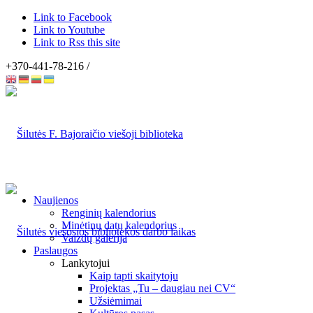
Link to Facebook
Link to Youtube
Link to Rss this site
+370-441-78-216 /
Naujienos
Renginių kalendorius
Minėtinų datų kalendorius
Vaizdų galerija
Paslaugos
Lankytojui
Kaip tapti skaitytoju
Projektas „Tu – daugiau nei CV“
Užsiėmimai