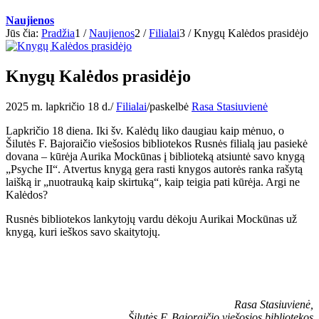
Naujienos
Jūs čia:
Pradžia
1
/
Naujienos
2
/
Filialai
3
/
Knygų Kalėdos prasidėjo
Knygų Kalėdos prasidėjo
2025 m. lapkričio 18 d.
/
Filialai
/
paskelbė
Rasa Stasiuvienė
Lapkričio 18 diena. Iki šv. Kalėdų liko daugiau kaip mėnuo, o
Šilutės F. Bajoraičio viešosios bibliotekos Rusnės filialą jau pasiekė
dovana – kūrėja Aurika Mockūnas į biblioteką atsiuntė savo knygą
„Psyche II“. Atvertus knygą gera rasti knygos autorės ranka rašytą
laišką ir „nuotrauką kaip skirtuką“, kaip teigia pati kūrėja. Argi ne
Kalėdos?
Rusnės bibliotekos lankytojų vardu dėkoju Aurikai Mockūnas už
knygą, kuri ieškos savo skaitytojų.
Rasa Stasiuvienė,
Šilutės F. Bajoraičio viešosios bibliotekos