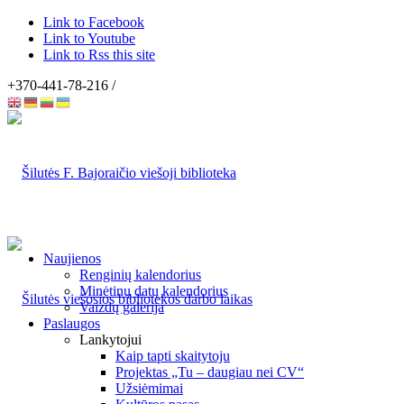
Link to Facebook
Link to Youtube
Link to Rss this site
+370-441-78-216 /
Naujienos
Renginių kalendorius
Minėtinų datų kalendorius
Vaizdų galerija
Paslaugos
Lankytojui
Kaip tapti skaitytoju
Projektas „Tu – daugiau nei CV“
Užsiėmimai