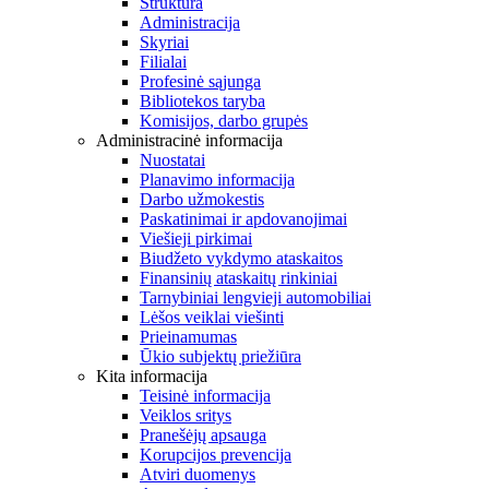
Struktūra
Administracija
Skyriai
Filialai
Profesinė sąjunga
Bibliotekos taryba
Komisijos, darbo grupės
Administracinė informacija
Nuostatai
Planavimo informacija
Darbo užmokestis
Paskatinimai ir apdovanojimai
Viešieji pirkimai
Biudžeto vykdymo ataskaitos
Finansinių ataskaitų rinkiniai
Tarnybiniai lengvieji automobiliai
Lėšos veiklai viešinti
Prieinamumas
Ūkio subjektų priežiūra
Kita informacija
Teisinė informacija
Veiklos sritys
Pranešėjų apsauga
Korupcijos prevencija
Atviri duomenys