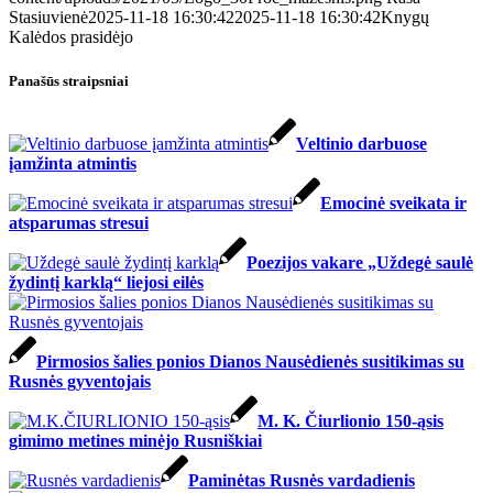
Stasiuvienė
2025-11-18 16:30:42
2025-11-18 16:30:42
Knygų
Kalėdos prasidėjo
Panašūs straipsniai
Veltinio darbuose
įamžinta atmintis
Emocinė sveikata ir
atsparumas stresui
Poezijos vakare „Uždegė saulė
žydintį karklą“ liejosi eilės
Pirmosios šalies ponios Dianos Nausėdienės susitikimas su
Rusnės gyventojais
M. K. Čiurlionio 150-ąsis
gimimo metines minėjo Rusniškiai
Paminėtas Rusnės vardadienis