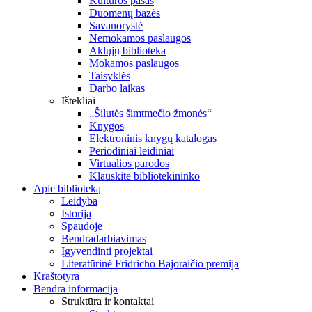
Kultūros pasas
Duomenų bazės
Savanorystė
Nemokamos paslaugos
Aklųjų biblioteka
Mokamos paslaugos
Taisyklės
Darbo laikas
Ištekliai
„Šilutės šimtmečio žmonės“
Knygos
Elektroninis knygų katalogas
Periodiniai leidiniai
Virtualios parodos
Klauskite bibliotekininko
Apie biblioteką
Leidyba
Istorija
Spaudoje
Bendradarbiavimas
Įgyvendinti projektai
Literatūrinė Fridricho Bajoraičio premija
Kraštotyra
Bendra informacija
Struktūra ir kontaktai