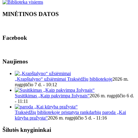
MINĖTINOS DATOS
Facebook
Naujienos
„Krapštalyno“ užsiėmimai Traksėdžių bibliotekoje
2026 m.
rugpjūčio 7 d. - 10:12
Susitikimas „Kaip pakvimpa žolynais“
2026 m. rugpjūčio 6 d.
- 11:11
Traksėdžių bibliotekoje pristatyta rankdarbių paroda „Kai
kūryba pražysta“
2026 m. rugpjūčio 5 d. - 11:16
Šilutės knygininkai