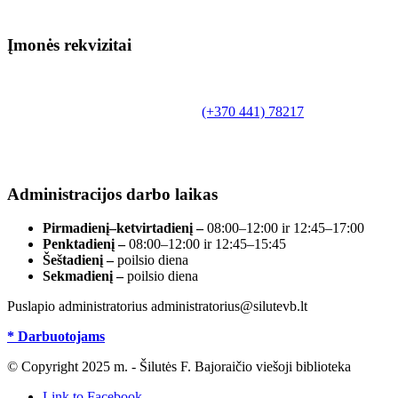
Įmonės rekvizitai
Biudžetinė įstaiga.
Šilutės rajono savivaldybės Fridricho
Bajoraičio viešoji biblioteka
Tilžės g. 10, LT-99172, Šilutė, tel.
(+370 441) 78217
,
el. paštas info@silutevb.lt, www.silutevb.lt
Duomenys kaupiami ir saugomi Juridinių asmenų
registre, įmonės kodas 190700188.
Administracijos darbo laikas
Pirmadienį–ketvirtadienį –
08:00–12:00 ir 12:45–17:00
Penktadienį –
08:00–12:00 ir 12:45–15:45
Šeštadienį –
poilsio diena
Sekmadienį –
poilsio diena
Puslapio administratorius administratorius@silutevb.lt
* Darbuotojams
© Copyright 2025 m. - Šilutės F. Bajoraičio viešoji biblioteka
Link to Facebook