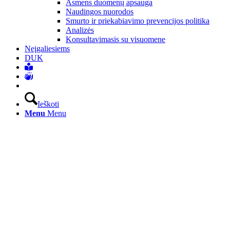
Asmens duomenų apsauga
Naudingos nuorodos
Smurto ir priekabiavimo prevencijos politika
Analizės
Konsultavimasis su visuomene
Neįgaliesiems
DUK
Ieškoti
Menu
Menu