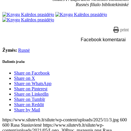
Rusnės filialo bibliotekininkė
print
Facebook komentarai
Žymės:
Rusnė
Dalintis įrašu
Share on Facebook
Share on X
Share on WhatsApp
Share on Pinterest
Share on LinkedIn
Share on Tumblr
Share on Reddit
Share by Mail
https://www.silutevb.lt/silute/wp-content/uploads/2025/11/3.jpg
600
600
Rasa Stasiuvienė
https://www.silutevb.lt/silute/wp-
content/uploads/2021/05/Logo_30Proc_mazesnis.png
Rasa