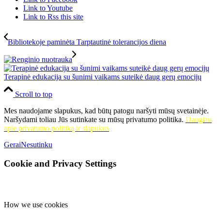
Link to Youtube
Link to Rss this site
Bibliotekoje paminėta Tarptautinė tolerancijos diena
Terapinė edukacija su šunimi vaikams suteikė daug gerų emocijų
Scroll to top
Mes naudojame slapukus, kad būtų patogu naršyti mūsų svetainėje.
Naršydami toliau Jūs sutinkate su mūsų privatumo politika.
Daugiau
apie privatumo politiką ir slapukus
Gerai
Nesutinku
Cookie and Privacy Settings
How we use cookies