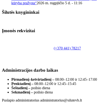
kūryba pražysta“
2026 m. rugpjūčio 5 d. - 11:16
Šilutės knygininkai
Įmonės rekvizitai
Biudžetinė įstaiga.
Šilutės rajono savivaldybės Fridricho
Bajoraičio viešoji biblioteka
Tilžės g. 10, LT-99172, Šilutė, tel.
(+370 441) 78217
,
el. paštas info@silutevb.lt, www.silutevb.lt
Duomenys kaupiami ir saugomi Juridinių asmenų
registre, įmonės kodas 190700188.
Administracijos darbo laikas
Pirmadienį–ketvirtadienį –
08:00–12:00 ir 12:45–17:00
Penktadienį –
08:00–12:00 ir 12:45–15:45
Šeštadienį –
poilsio diena
Sekmadienį –
poilsio diena
Puslapio administratorius administratorius@silutevb.lt