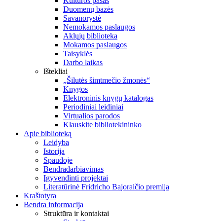
Kultūros pasas
Duomenų bazės
Savanorystė
Nemokamos paslaugos
Aklųjų biblioteka
Mokamos paslaugos
Taisyklės
Darbo laikas
Ištekliai
„Šilutės šimtmečio žmonės“
Knygos
Elektroninis knygų katalogas
Periodiniai leidiniai
Virtualios parodos
Klauskite bibliotekininko
Apie biblioteką
Leidyba
Istorija
Spaudoje
Bendradarbiavimas
Įgyvendinti projektai
Literatūrinė Fridricho Bajoraičio premija
Kraštotyra
Bendra informacija
Struktūra ir kontaktai