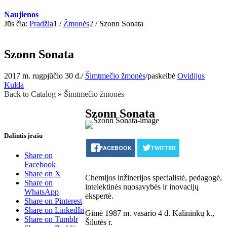
Naujienos
Jūs čia:
Pradžia
1
/
Žmonės
2
/
Szonn Sonata
Szonn Sonata
2017 m. rugpjūčio 30 d.
/
Šimtmečio žmonės
/
paskelbė
Ovidijus
Kulda
Back to Catalog
Šimtmečio žmonės
Szonn Sonata
Dalintis įrašu
FACEBOOK
TWITTER
Share on
Facebook
Share on X
Chemijos inžinerijos specialistė, pedagogė,
Share on
intelektinės nuosavybės ir inovacijų
WhatsApp
ekspertė.
Share on Pinterest
Share on LinkedIn
Gimė 1987 m. vasario 4 d. Kalininkų k.,
Share on Tumblr
Šilutės r.