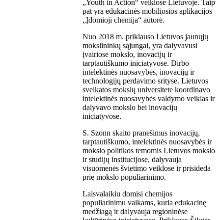
„Youth in Action“ veiklose Lietuvoje. Taip
pat yra edukacinės mobiliosios aplikacijos
„Įdomioji chemija“ autorė.
Nuo 2018 m. priklauso Lietuvos jaunųjų
mokslininkų sąjungai, yra dalyvavusi
įvairiose mokslo, inovacijų ir
tarptautiškumo iniciatyvose. Dirbo
intelektinės nuosavybės, inovacijų ir
technologijų perdavimo srityse. Lietuvos
sveikatos mokslų universitete koordinavo
intelektinės nuosavybės valdymo veiklas ir
dalyvavo mokslo bei inovacijų
iniciatyvose.
S. Szonn skaito pranešimus inovacijų,
tarptautiškumo, intelektinės nuosavybės ir
mokslo politikos temomis Lietuvos mokslo
ir studijų institucijose, dalyvauja
visuomenės švietimo veiklose ir prisideda
prie mokslo populiarinimo.
Laisvalaikiu domisi chemijos
populiarinimu vaikams, kuria edukacinę
medžiagą ir dalyvauja regioninėse