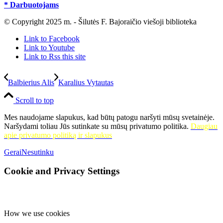
* Darbuotojams
© Copyright 2025 m. - Šilutės F. Bajoraičio viešoji biblioteka
Link to Facebook
Link to Youtube
Link to Rss this site
Balbierius Alis
Karalius Vytautas
Scroll to top
Mes naudojame slapukus, kad būtų patogu naršyti mūsų svetainėje.
Naršydami toliau Jūs sutinkate su mūsų privatumo politika.
Daugiau
apie privatumo politiką ir slapukus
Gerai
Nesutinku
Cookie and Privacy Settings
How we use cookies