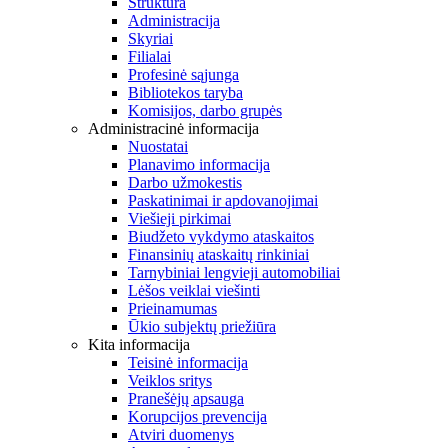
Struktūra
Administracija
Skyriai
Filialai
Profesinė sąjunga
Bibliotekos taryba
Komisijos, darbo grupės
Administracinė informacija
Nuostatai
Planavimo informacija
Darbo užmokestis
Paskatinimai ir apdovanojimai
Viešieji pirkimai
Biudžeto vykdymo ataskaitos
Finansinių ataskaitų rinkiniai
Tarnybiniai lengvieji automobiliai
Lėšos veiklai viešinti
Prieinamumas
Ūkio subjektų priežiūra
Kita informacija
Teisinė informacija
Veiklos sritys
Pranešėjų apsauga
Korupcijos prevencija
Atviri duomenys