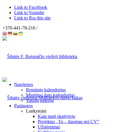
Link to Facebook
Link to Youtube
Link to Rss this site
+370-441-78-216 /
Naujienos
Renginių kalendorius
Minėtinų datų kalendorius
Vaizdų galerija
Paslaugos
Lankytojui
Kaip tapti skaitytoju
Projektas „Tu – daugiau nei CV“
Užsiėmimai