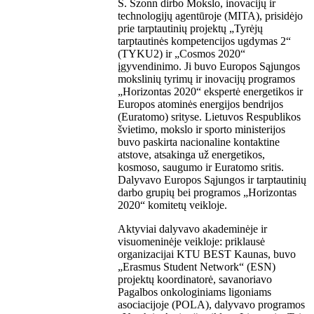
S. Szonn dirbo Mokslo, inovacijų ir
technologijų agentūroje (MITA), prisidėjo
prie tarptautinių projektų „Tyrėjų
tarptautinės kompetencijos ugdymas 2“
(TYKU2) ir „Cosmos 2020“
įgyvendinimo. Ji buvo Europos Sąjungos
mokslinių tyrimų ir inovacijų programos
„Horizontas 2020“ ekspertė energetikos ir
Europos atominės energijos bendrijos
(Euratomo) srityse. Lietuvos Respublikos
švietimo, mokslo ir sporto ministerijos
buvo paskirta nacionaline kontaktine
atstove, atsakinga už energetikos,
kosmoso, saugumo ir Euratomo sritis.
Dalyvavo Europos Sąjungos ir tarptautinių
darbo grupių bei programos „Horizontas
2020“ komitetų veikloje.
Aktyviai dalyvavo akademinėje ir
visuomeninėje veikloje: priklausė
organizacijai KTU BEST Kaunas, buvo
„Erasmus Student Network“ (ESN)
projektų koordinatorė, savanoriavo
Pagalbos onkologiniams ligoniams
asociacijoje (POLA), dalyvavo programos