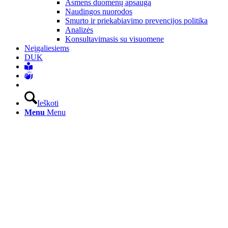
Asmens duomenų apsauga
Naudingos nuorodos
Smurto ir priekabiavimo prevencijos politika
Analizės
Konsultavimasis su visuomene
Neįgaliesiems
DUK
Ieškoti
Menu
Menu