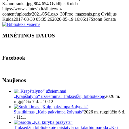
S.-nuotrauka.jpg
804
654
Ovidijus Kulda
https://www.silutevb.lt/silute/wp-
content/uploads/2021/05/Logo_30Proc_mazesnis.png
Ovidijus
Kulda
2017-08-30 05:35:26
2026-05-19 16:05:17
Szonn Sonata
MINĖTINOS DATOS
Facebook
Naujienos
„Krapštalyno“ užsiėmimai Traksėdžių bibliotekoje
2026 m.
rugpjūčio 7 d. - 10:12
Susitikimas „Kaip pakvimpa žolynais“
2026 m. rugpjūčio 6 d.
- 11:11
Traksėdžių bibliotekoje pristatyta rankdarbių paroda „Kai