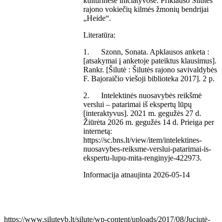
kultūrinėse iniciatyvose. Priklauso Šilutės
rajono vokiečių kilmės žmonių bendrijai
„Heide“.
Literatūra:
1. Szonn, Sonata. Apklausos anketa :
[atsakymai į anketoje pateiktus klausimus].
Rankr. [Šilutė : Šilutės rajono savivaldybės
F. Bajoraičio viešoji biblioteka 2017]. 2 p.
2. Intelektinės nuosavybės reikšmė
verslui – patarimai iš ekspertų lūpų
[interaktyvus]. 2021 m. gegužės 27 d.
Žiūrėta 2026 m. gegužės 14 d. Prieiga per
internetą:
https://sc.bns.lt/view/item/intelektines-
nuosavybes-reiksme-verslui-patarimai-is-
ekspertu-lupu-mita-renginyje-422973.
Informacija atnaujinta 2026-05-14
https://www.silutevb.lt/silute/wp-content/uploads/2017/08/Juciutė-