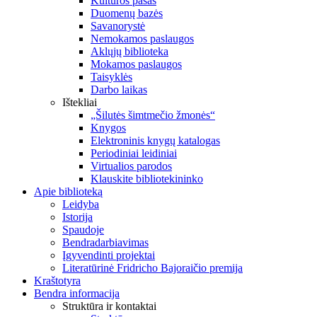
Kultūros pasas
Duomenų bazės
Savanorystė
Nemokamos paslaugos
Aklųjų biblioteka
Mokamos paslaugos
Taisyklės
Darbo laikas
Ištekliai
„Šilutės šimtmečio žmonės“
Knygos
Elektroninis knygų katalogas
Periodiniai leidiniai
Virtualios parodos
Klauskite bibliotekininko
Apie biblioteką
Leidyba
Istorija
Spaudoje
Bendradarbiavimas
Įgyvendinti projektai
Literatūrinė Fridricho Bajoraičio premija
Kraštotyra
Bendra informacija
Struktūra ir kontaktai