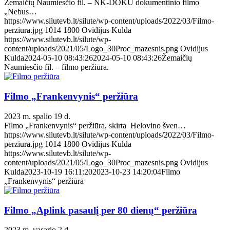
Žemaičių Naumiesčio fil. – NK-DOKU dokumentinio filmo
„Nebus…
https://www.silutevb.lt/silute/wp-content/uploads/2022/03/Filmo-
perziura.jpg
1014
1800
Ovidijus Kulda
https://www.silutevb.lt/silute/wp-
content/uploads/2021/05/Logo_30Proc_mazesnis.png
Ovidijus
Kulda
2024-05-10 08:43:26
2024-05-10 08:43:26
Žemaičių
Naumiesčio fil. – filmo peržiūra.
Filmo „Frankenvynis“ peržiūra
2023 m. spalio 19 d.
Filmo „Frankenvynis“ peržiūra, skirta Helovino šven…
https://www.silutevb.lt/silute/wp-content/uploads/2022/03/Filmo-
perziura.jpg
1014
1800
Ovidijus Kulda
https://www.silutevb.lt/silute/wp-
content/uploads/2021/05/Logo_30Proc_mazesnis.png
Ovidijus
Kulda
2023-10-19 16:11:20
2023-10-23 14:20:04
Filmo
„Frankenvynis“ peržiūra
Filmo „Aplink pasaulį per 80 dienų“ peržiūra
2023 m. vasario 2 d.