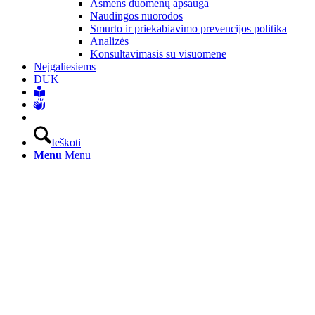
Asmens duomenų apsauga
Naudingos nuorodos
Smurto ir priekabiavimo prevencijos politika
Analizės
Konsultavimasis su visuomene
Neįgaliesiems
DUK
Ieškoti
Menu
Menu