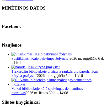
MINĖTINOS DATOS
Facebook
Naujienos
Susitikimas „Kaip pakvimpa žolynais“
2026 m. rugpjūčio 6 d.
- 11:11
Traksėdžių bibliotekoje pristatyta rankdarbių paroda „Kai
kūryba pražysta“
2026 m. rugpjūčio 5 d. - 11:16
Vaikai bibliotekoje kūrė spalvingas deimantines
mozaikas
2026 m. liepos 30 d. - 14:08
Šilutės knygininkai