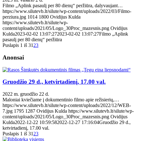
Filmo „Aplink pasaulį per 80 dienų“ peržiūra, dalyvaujant…
https://www.silutevb.lt/silute/wp-content/uploads/2022/03/Filmo-
perziura.jpg
1014
1800
Ovidijus Kulda
https://www.silutevb.lt/silute/wp-
content/uploads/2021/05/Logo_30Proc_mazesnis.png
Ovidijus
Kulda
2023-02-02 13:07:27
2023-02-02 13:07:27
Filmo „Aplink
pasaulį per 80 dienų“ peržiūra
Puslapis 1 iš 3
1
2
3
Anonsai
Gruodžio 29 d., ketvirtadienį, 17.00 val.
2022 m. gruodžio 22 d.
Maloniai kviečiame į dokumentinio filmo apie režisierių,…
https://www.silutevb.lt/silute/wp-content/uploads/2022/12/WEB-
7.jpg
1795
1287
Ovidijus Kulda
https://www.silutevb.lt/silute/wp-
content/uploads/2021/05/Logo_30Proc_mazesnis.png
Ovidijus
Kulda
2022-12-22 10:59:58
2022-12-27 17:16:04
Gruodžio 29 d.,
ketvirtadienį, 17.00 val.
Puslapis 1 iš 3
1
2
3