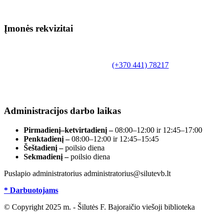
Įmonės rekvizitai
Biudžetinė įstaiga.
Šilutės rajono savivaldybės Fridricho
Bajoraičio viešoji biblioteka
Tilžės g. 10, LT-99172, Šilutė, tel.
(+370 441) 78217
,
el. paštas info@silutevb.lt, www.silutevb.lt
Duomenys kaupiami ir saugomi Juridinių asmenų
registre, įmonės kodas 190700188.
Administracijos darbo laikas
Pirmadienį–ketvirtadienį –
08:00–12:00 ir 12:45–17:00
Penktadienį –
08:00–12:00 ir 12:45–15:45
Šeštadienį –
poilsio diena
Sekmadienį –
poilsio diena
Puslapio administratorius administratorius@silutevb.lt
* Darbuotojams
© Copyright 2025 m. - Šilutės F. Bajoraičio viešoji biblioteka