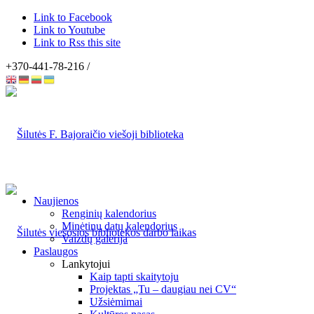
Link to Facebook
Link to Youtube
Link to Rss this site
+370-441-78-216 /
Naujienos
Renginių kalendorius
Minėtinų datų kalendorius
Vaizdų galerija
Paslaugos
Lankytojui
Kaip tapti skaitytoju
Projektas „Tu – daugiau nei CV“
Užsiėmimai