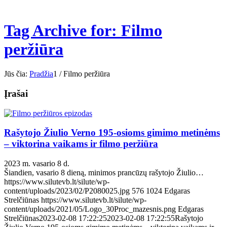
Tag Archive for: Filmo
peržiūra
Jūs čia:
Pradžia
1
/
Filmo peržiūra
Įrašai
Rašytojo Žiulio Verno 195-osioms gimimo metinėms
– viktorina vaikams ir filmo peržiūra
2023 m. vasario 8 d.
Šiandien, vasario 8 dieną, minimos prancūzų rašytojo Žiulio…
https://www.silutevb.lt/silute/wp-
content/uploads/2023/02/P2080025.jpg
576
1024
Edgaras
Strelčiūnas
https://www.silutevb.lt/silute/wp-
content/uploads/2021/05/Logo_30Proc_mazesnis.png
Edgaras
Strelčiūnas
2023-02-08 17:22:25
2023-02-08 17:22:55
Rašytojo