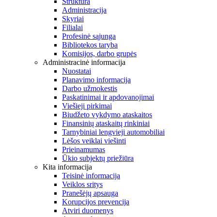
Struktūra
Administracija
Skyriai
Filialai
Profesinė sąjunga
Bibliotekos taryba
Komisijos, darbo grupės
Administracinė informacija
Nuostatai
Planavimo informacija
Darbo užmokestis
Paskatinimai ir apdovanojimai
Viešieji pirkimai
Biudžeto vykdymo ataskaitos
Finansinių ataskaitų rinkiniai
Tarnybiniai lengvieji automobiliai
Lėšos veiklai viešinti
Prieinamumas
Ūkio subjektų priežiūra
Kita informacija
Teisinė informacija
Veiklos sritys
Pranešėjų apsauga
Korupcijos prevencija
Atviri duomenys