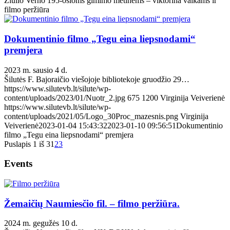
Žiulio Verno 195-osioms gimimo metinėms – viktorina vaikams ir
filmo peržiūra
Dokumentinio filmo „Tegu eina liepsnodami“
premjera
2023 m. sausio 4 d.
Šilutės F. Bajoraičio viešojoje bibliotekoje gruodžio 29…
https://www.silutevb.lt/silute/wp-
content/uploads/2023/01/Nuotr_2.jpg
675
1200
Virginija Veiverienė
https://www.silutevb.lt/silute/wp-
content/uploads/2021/05/Logo_30Proc_mazesnis.png
Virginija
Veiverienė
2023-01-04 15:43:32
2023-01-10 09:56:51
Dokumentinio
filmo „Tegu eina liepsnodami“ premjera
Puslapis 1 iš 3
1
2
3
Events
Žemaičių Naumiesčio fil. – filmo peržiūra.
2024 m. gegužės 10 d.