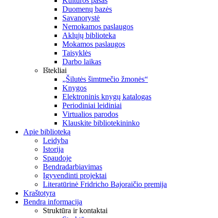
Kultūros pasas
Duomenų bazės
Savanorystė
Nemokamos paslaugos
Aklųjų biblioteka
Mokamos paslaugos
Taisyklės
Darbo laikas
Ištekliai
„Šilutės šimtmečio žmonės“
Knygos
Elektroninis knygų katalogas
Periodiniai leidiniai
Virtualios parodos
Klauskite bibliotekininko
Apie biblioteką
Leidyba
Istorija
Spaudoje
Bendradarbiavimas
Įgyvendinti projektai
Literatūrinė Fridricho Bajoraičio premija
Kraštotyra
Bendra informacija
Struktūra ir kontaktai