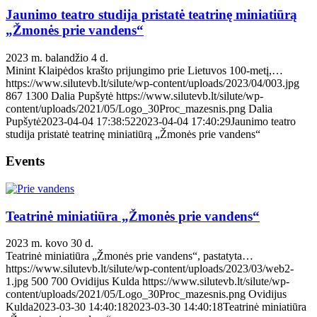
Jaunimo teatro studija pristatė teatrinę miniatiūrą
„Žmonės prie vandens“
2023 m. balandžio 4 d.
Minint Klaipėdos krašto prijungimo prie Lietuvos 100-metį,…
https://www.silutevb.lt/silute/wp-content/uploads/2023/04/003.jpg
867
1300
Dalia Pupšytė
https://www.silutevb.lt/silute/wp-
content/uploads/2021/05/Logo_30Proc_mazesnis.png
Dalia
Pupšytė
2023-04-04 17:38:52
2023-04-04 17:40:29
Jaunimo teatro
studija pristatė teatrinę miniatiūrą „Žmonės prie vandens“
Events
Teatrinė miniatiūra „Žmonės prie vandens“
2023 m. kovo 30 d.
Teatrinė miniatiūra „Žmonės prie vandens“, pastatyta…
https://www.silutevb.lt/silute/wp-content/uploads/2023/03/web2-
1.jpg
500
700
Ovidijus Kulda
https://www.silutevb.lt/silute/wp-
content/uploads/2021/05/Logo_30Proc_mazesnis.png
Ovidijus
Kulda
2023-03-30 14:40:18
2023-03-30 14:40:18
Teatrinė miniatiūra