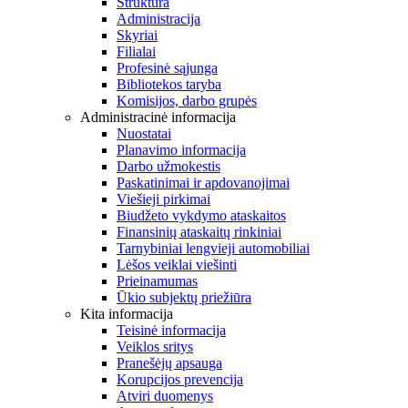
Struktūra
Administracija
Skyriai
Filialai
Profesinė sąjunga
Bibliotekos taryba
Komisijos, darbo grupės
Administracinė informacija
Nuostatai
Planavimo informacija
Darbo užmokestis
Paskatinimai ir apdovanojimai
Viešieji pirkimai
Biudžeto vykdymo ataskaitos
Finansinių ataskaitų rinkiniai
Tarnybiniai lengvieji automobiliai
Lėšos veiklai viešinti
Prieinamumas
Ūkio subjektų priežiūra
Kita informacija
Teisinė informacija
Veiklos sritys
Pranešėjų apsauga
Korupcijos prevencija
Atviri duomenys