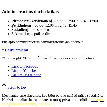
registre, įmonės kodas 190700188.
Administracijos darbo laikas
Pirmadienį–ketvirtadienį –
08:00–12:00 ir 12:45–17:00
Penktadienį –
08:00–12:00 ir 12:45–15:45
Šeštadienį –
poilsio diena
Sekmadienį –
poilsio diena
Puslapio administratorius administratorius@silutevb.lt
* Darbuotojams
© Copyright 2025 m. - Šilutės F. Bajoraičio viešoji biblioteka
Link to Facebook
Link to Youtube
Link to Rss this site
Scroll to top
Mes naudojame slapukus, kad būtų patogu naršyti mūsų svetainėje.
Naršydami toliau Jūs sutinkate su mūsų privatumo politika.
Daugiau
apie privatumo politiką ir slapukus