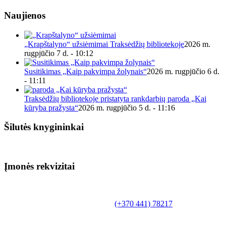
Naujienos
„Krapštalyno“ užsiėmimai Traksėdžių bibliotekoje
2026 m.
rugpjūčio 7 d. - 10:12
Susitikimas „Kaip pakvimpa žolynais“
2026 m. rugpjūčio 6 d.
- 11:11
Traksėdžių bibliotekoje pristatyta rankdarbių paroda „Kai
kūryba pražysta“
2026 m. rugpjūčio 5 d. - 11:16
Šilutės knygininkai
Įmonės rekvizitai
Biudžetinė įstaiga.
Šilutės rajono savivaldybės Fridricho
Bajoraičio viešoji biblioteka
Tilžės g. 10, LT-99172, Šilutė, tel.
(+370 441) 78217
,
el. paštas info@silutevb.lt, www.silutevb.lt
Duomenys kaupiami ir saugomi Juridinių asmenų