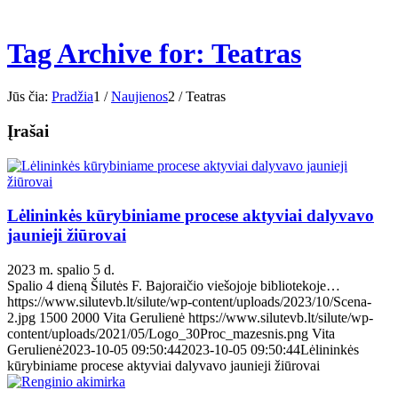
Tag Archive for: Teatras
Jūs čia:
Pradžia
1
/
Naujienos
2
/
Teatras
Įrašai
Lėlininkės kūrybiniame procese aktyviai dalyvavo
jaunieji žiūrovai
2023 m. spalio 5 d.
Spalio 4 dieną Šilutės F. Bajoraičio viešojoje bibliotekoje…
https://www.silutevb.lt/silute/wp-content/uploads/2023/10/Scena-
2.jpg
1500
2000
Vita Gerulienė
https://www.silutevb.lt/silute/wp-
content/uploads/2021/05/Logo_30Proc_mazesnis.png
Vita
Gerulienė
2023-10-05 09:50:44
2023-10-05 09:50:44
Lėlininkės
kūrybiniame procese aktyviai dalyvavo jaunieji žiūrovai