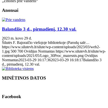
„Žmonės prie vandens“
Anonsai
Balandžio 3 d., pirmadienį, 12.30 val.
2023 m. kovo 29 d.
Šilutės F. Bajoraičio viešojoje bibliotekoje (Parodų salė…
https://www.silutevb.lt/silute/wp-content/uploads/2023/03/web2-
1.jpg
500
700
Ovidijus Normantas
https://www.silutevb.lt/silute/wp-
content/uploads/2021/05/Logo_30Proc_mazesnis.png
Ovidijus
Normantas
2023-03-29 16:17:36
2023-03-29 16:18:17
Balandžio 3
d., pirmadienį, 12.30 val.
MINĖTINOS DATOS
Facebook