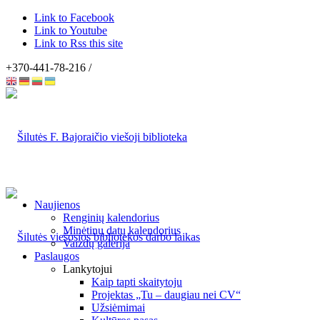
Link to Facebook
Link to Youtube
Link to Rss this site
+370-441-78-216 /
Naujienos
Renginių kalendorius
Minėtinų datų kalendorius
Vaizdų galerija
Paslaugos
Lankytojui
Kaip tapti skaitytoju
Projektas „Tu – daugiau nei CV“
Užsiėmimai