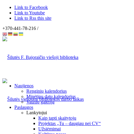
Link to Facebook
Link to Youtube
Link to Rss this site
+370-441-78-216 /
Naujienos
Renginių kalendorius
Minėtinų datų kalendorius
Vaizdų galerija
Paslaugos
Lankytojui
Kaip tapti skaitytoju
Projektas „Tu – daugiau nei CV“
Užsiėmimai