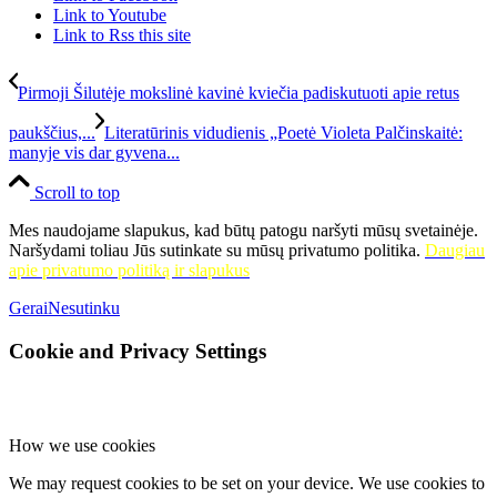
Link to Youtube
Link to Rss this site
Pirmoji Šilutėje mokslinė kavinė kviečia padiskutuoti apie retus
paukščius,...
Literatūrinis vidudienis „Poetė Violeta Palčinskaitė:
manyje vis dar gyvena...
Scroll to top
Mes naudojame slapukus, kad būtų patogu naršyti mūsų svetainėje.
Naršydami toliau Jūs sutinkate su mūsų privatumo politika.
Daugiau
apie privatumo politiką ir slapukus
Gerai
Nesutinku
Cookie and Privacy Settings
How we use cookies
We may request cookies to be set on your device. We use cookies to