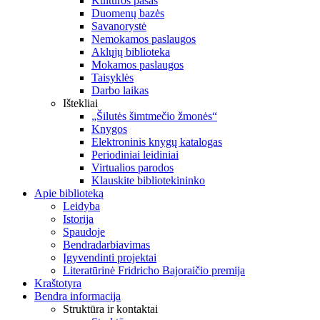
Kultūros pasas
Duomenų bazės
Savanorystė
Nemokamos paslaugos
Aklųjų biblioteka
Mokamos paslaugos
Taisyklės
Darbo laikas
Ištekliai
„Šilutės šimtmečio žmonės“
Knygos
Elektroninis knygų katalogas
Periodiniai leidiniai
Virtualios parodos
Klauskite bibliotekininko
Apie biblioteką
Leidyba
Istorija
Spaudoje
Bendradarbiavimas
Įgyvendinti projektai
Literatūrinė Fridricho Bajoraičio premija
Kraštotyra
Bendra informacija
Struktūra ir kontaktai