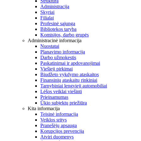
Struktūra
Administracija
Skyriai
Filialai
Profesinė sąjunga
Bibliotekos taryba
Komisijos, darbo grupės
Administracinė informacija
Nuostatai
Planavimo informacija
Darbo užmokestis
Paskatinimai ir apdovanojimai
Viešieji pirkimai
Biudžeto vykdymo ataskaitos
Finansinių ataskaitų rinkiniai
Tarnybiniai lengvieji automobiliai
Lėšos veiklai viešinti
Prieinamumas
Ūkio subjektų priežiūra
Kita informacija
Teisinė informacija
Veiklos sritys
Pranešėjų apsauga
Korupcijos prevencija
Atviri duomenys