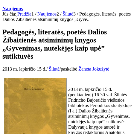
Naujienos
Jūs čia:
Pradžia
1
/
Naujienos
2
/
Šilutė
3
/
Pedagogės, literatės, poetės
Dalios Žibaitienės atsiminimų knygos „Gyve...
Pedagogės, literatės, poetės Dalios
Žibaitienės atsiminimų knygos
„Gyvenimas, nutekėjęs kaip upė”
sutiktuvės
2013 m. lapkričio 15 d.
/
Šilutė
/
paskelbė
Žaneta Jokužytė
2013 m. lapkričio 15 d.
(penktadienį) 16.30 val. Šilutės
Fridricho Bajoraičio viešosios
bibliotekos Periodikos skaitykloje
(I a.) Dalios Žibaitienės
atsiminimų knygos „Gyvenimas,
nutekėjęs kaip upė” sutiktuvės.
Dalyvauja knygos autorė ir
knygos redaktorius Anatolijus