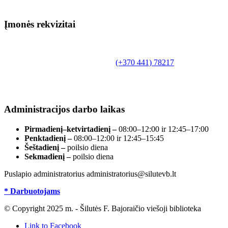
Įmonės rekvizitai
Biudžetinė įstaiga.
Šilutės rajono savivaldybės Fridricho
Bajoraičio viešoji biblioteka
Tilžės g. 10, LT-99172, Šilutė, tel.
(+370 441) 78217
,
el. paštas info@silutevb.lt, www.silutevb.lt
Duomenys kaupiami ir saugomi Juridinių asmenų
registre, įmonės kodas 190700188.
Administracijos darbo laikas
Pirmadienį–ketvirtadienį –
08:00–12:00 ir 12:45–17:00
Penktadienį –
08:00–12:00 ir 12:45–15:45
Šeštadienį –
poilsio diena
Sekmadienį –
poilsio diena
Puslapio administratorius administratorius@silutevb.lt
* Darbuotojams
© Copyright 2025 m. - Šilutės F. Bajoraičio viešoji biblioteka
Link to Facebook