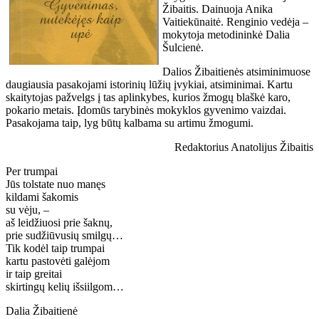
Žibaitis. Dainuoja Anika
Vaitiekūnaitė. Renginio vedėja –
mokytoja metodininkė Dalia
Šulcienė.
Dalios Žibaitienės atsiminimuose
daugiausia pasakojami istorinių lūžių įvykiai, atsiminimai. Kartu
skaitytojas pažvelgs į tas aplinkybes, kurios žmogų blaškė karo,
pokario metais. Įdomūs tarybinės mokyklos gyvenimo vaizdai.
Pasakojama taip, lyg būtų kalbama su artimu žmogumi.
Redaktorius Anatolijus Žibaitis
Per trumpai
Jūs tolstate nuo manęs
kildami šakomis
su vėju, –
aš leidžiuosi prie šaknų,
prie sudžiūvusių smilgų…
Tik kodėl taip trumpai
kartu pastovėti galėjom
ir taip greitai
skirtingų kelių išsiilgom…
Dalia Žibaitienė