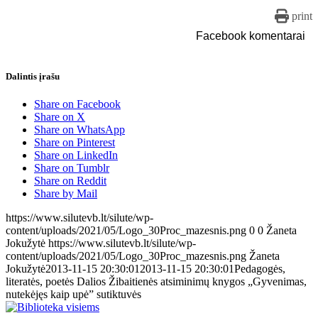
print
Facebook komentarai
Dalintis įrašu
Share on Facebook
Share on X
Share on WhatsApp
Share on Pinterest
Share on LinkedIn
Share on Tumblr
Share on Reddit
Share by Mail
https://www.silutevb.lt/silute/wp-
content/uploads/2021/05/Logo_30Proc_mazesnis.png
0
0
Žaneta
Jokužytė
https://www.silutevb.lt/silute/wp-
content/uploads/2021/05/Logo_30Proc_mazesnis.png
Žaneta
Jokužytė
2013-11-15 20:30:01
2013-11-15 20:30:01
Pedagogės,
literatės, poetės Dalios Žibaitienės atsiminimų knygos „Gyvenimas,
nutekėjęs kaip upė” sutiktuvės