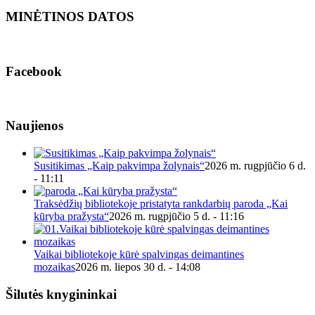
MINĖTINOS DATOS
Facebook
Naujienos
Susitikimas „Kaip pakvimpa žolynais“
2026 m. rugpjūčio 6 d.
- 11:11
Traksėdžių bibliotekoje pristatyta rankdarbių paroda „Kai
kūryba pražysta“
2026 m. rugpjūčio 5 d. - 11:16
Vaikai bibliotekoje kūrė spalvingas deimantines
mozaikas
2026 m. liepos 30 d. - 14:08
Šilutės knygininkai