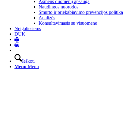
Asmens duomenų apsauga
Naudingos nuorodos
Smurto ir priekabiavimo prevencijos politika
Analizės
Konsultavimasis su visuomene
Neįgaliesiems
DUK
Ieškoti
Menu
Menu