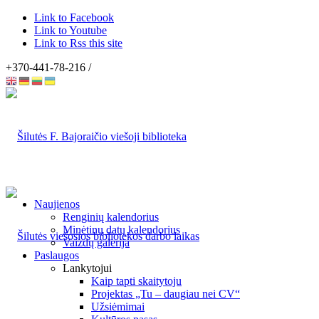
Link to Facebook
Link to Youtube
Link to Rss this site
+370-441-78-216 /
Naujienos
Renginių kalendorius
Minėtinų datų kalendorius
Vaizdų galerija
Paslaugos
Lankytojui
Kaip tapti skaitytoju
Projektas „Tu – daugiau nei CV“
Užsiėmimai