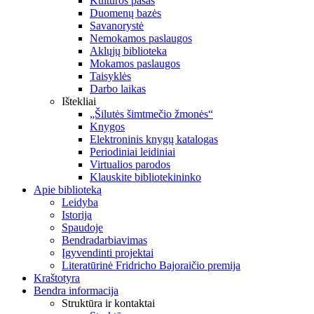
Kultūros pasas
Duomenų bazės
Savanorystė
Nemokamos paslaugos
Aklųjų biblioteka
Mokamos paslaugos
Taisyklės
Darbo laikas
Ištekliai
„Šilutės šimtmečio žmonės“
Knygos
Elektroninis knygų katalogas
Periodiniai leidiniai
Virtualios parodos
Klauskite bibliotekininko
Apie biblioteką
Leidyba
Istorija
Spaudoje
Bendradarbiavimas
Įgyvendinti projektai
Literatūrinė Fridricho Bajoraičio premija
Kraštotyra
Bendra informacija
Struktūra ir kontaktai