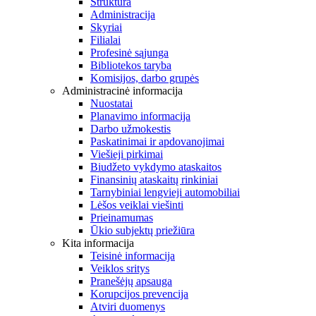
Struktūra
Administracija
Skyriai
Filialai
Profesinė sąjunga
Bibliotekos taryba
Komisijos, darbo grupės
Administracinė informacija
Nuostatai
Planavimo informacija
Darbo užmokestis
Paskatinimai ir apdovanojimai
Viešieji pirkimai
Biudžeto vykdymo ataskaitos
Finansinių ataskaitų rinkiniai
Tarnybiniai lengvieji automobiliai
Lėšos veiklai viešinti
Prieinamumas
Ūkio subjektų priežiūra
Kita informacija
Teisinė informacija
Veiklos sritys
Pranešėjų apsauga
Korupcijos prevencija
Atviri duomenys