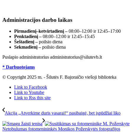
Duomenys kaupiami ir saugomi Juridinių asmenų
registre, įmonės kodas 190700188.
Administracijos darbo laikas
Pirmadienį–ketvirtadienį –
08:00–12:00 ir 12:45–17:00
Penktadienį –
08:00–12:00 ir 12:45–15:45
Šeštadienį –
poilsio diena
Sekmadienį –
poilsio diena
Puslapio administratorius administratorius@silutevb.lt
* Darbuotojams
© Copyright 2025 m. - Šilutės F. Bajoraičio viešoji biblioteka
Link to Facebook
Link to Youtube
Link to Rss this site
Akcija „Atverkime duris vasarai!“ pasibaigė, bet įspūdžiai liko
Netobulumas fotomenininkės Monikos Požerskytės fotografijos