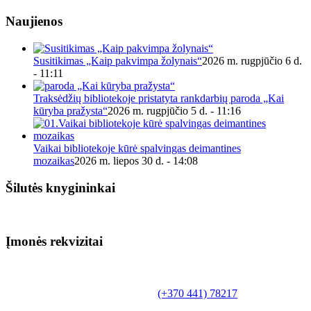
Naujienos
Susitikimas „Kaip pakvimpa žolynais“
2026 m. rugpjūčio 6 d.
- 11:11
Traksėdžių bibliotekoje pristatyta rankdarbių paroda „Kai
kūryba pražysta“
2026 m. rugpjūčio 5 d. - 11:16
Vaikai bibliotekoje kūrė spalvingas deimantines
mozaikas
2026 m. liepos 30 d. - 14:08
Šilutės knygininkai
Įmonės rekvizitai
Biudžetinė įstaiga.
Šilutės rajono savivaldybės Fridricho
Bajoraičio viešoji biblioteka
Tilžės g. 10, LT-99172, Šilutė, tel.
(+370 441) 78217
,
el. paštas info@silutevb.lt, www.silutevb.lt