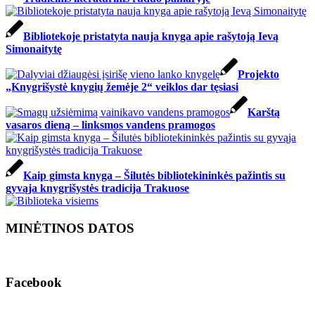
Bibliotekoje pristatyta nauja knyga apie rašytoją Ievą
Simonaitytę
Projekto
„Knygrišystė knygių žemėje 2“ veiklos dar tęsiasi
Karštą
vasaros dieną – linksmos vandens pramogos
Kaip gimsta knyga – Šilutės bibliotekininkės pažintis su
gyvąja knygrišystės tradicija Trakuose
MINĖTINOS DATOS
Facebook