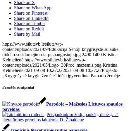
Share on X
Share on WhatsApp
Share on Pinterest
Share on LinkedIn
Share on Tumblr
Share on Reddit
Share by Mail
https://www.silutevb.lt/silute/wp-
content/uploads/2021/09/Edukacija-Senoji-knygrisyste-sulauke-
didelio-susidomejimo-tarp-suaugusiuju.jpg
2490
1400
Kristina
Kelmelienė
https://www.silutevb.lt/silute/wp-
content/uploads/2021/05/Logo_30Proc_mazesnis.png
Kristina
Kelmelienė
2021-09-08 10:27:22
2021-09-08 10:27:22
Projekto
„Knygrišystė knygių žemėje“ idėja įgyvendinta Pamario žemėje
Panašūs straipsniai
Parodoje – Mažosios Lietuvos spaudos
paveldas
Tradicinis literatūrinis ruduo pamaryje