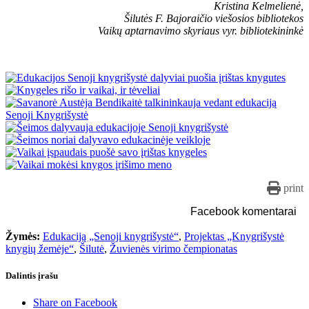
Kristina Kelmelienė,
Šilutės F. Bajoraičio viešosios bibliotekos
Vaikų aptarnavimo skyriaus vyr. bibliotekininkė
print
Facebook komentarai
Žymės:
Edukaciją „Senoji knygrišystė“
,
Projektas „Knygrišystė
knygių žemėje“
,
Šilutė
,
Žuvienės virimo čempionatas
Dalintis įrašu
Share on Facebook