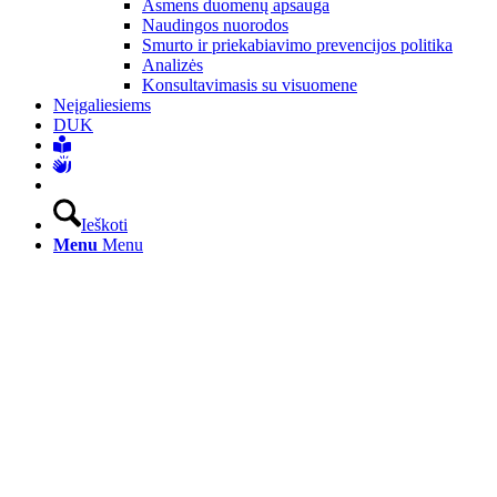
Asmens duomenų apsauga
Naudingos nuorodos
Smurto ir priekabiavimo prevencijos politika
Analizės
Konsultavimasis su visuomene
Neįgaliesiems
DUK
Ieškoti
Menu
Menu