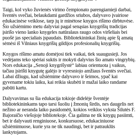
Taigi, kol vyko žuvienės virimo čempionato parengiamieji darbai,
šventės svečiai, belaukdami gardžios sriubos, dalyvavo įvairiose
edukacinėse veiklose, tarp jų ir minėtose knygos rišimo dirbtuvėse.
Šio užsiėmimo metu dalyviai pagal senąsias knygrišių tradicijas
įsirišo vieno lanko knygeles natūralaus raugo odos viršeliais bei
puošė jas specialiais įspaudais. Bibliotekininkai žinių apie šį amatą
sėmėsi iš Vilniaus knygrišių gildijos profesionalių knygrišių.
Knygos rišimo amatu domėjosi tiek vaikai, tiek suaugusieji. Jos
vedėjams teko spėriai suktis ir mokyti dalyvius šio amato vingrybių.
Nors edukacija „Senoji knygrišystė“ labiau orientuota į vaikus,
tačiau įsirišti knygutę galėjo ir vyresniojo amžiaus šventės svečiai.
Labai džiugu, kad užsiėmime dalyvavo ir šeimos, ypač kai
gyvename tokiu laiku, kai reikia skubėti ir mažai laiko randame
pabūti kartu.
Dalyvavimas su šia edukacija tokioje didelėje šventėje
bibliotekininkams tapo tarsi šuoliu į žmonių širdis, nes daugelis net
nežino ar neranda laiko pasidomėti, kokios veiklos vyksta Šilutės F.
Bajoraičio viešojoje bibliotekoje. Čia galima ne tik knygų pasiimti,
bet ir dalyvauti renginiuose, konkursuose, edukaciniuose
užsiėmimuose, kurie yra ne tik naudingi, bet ir patrauklūs
lankytojams.