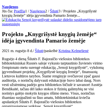
Naujienos
Jūs čia:
Pradžia
1
/
Naujienos
2
/
Šilutė
3
/
Projekto „Knygrišystė
knygių žemėje“ idėja įgyvendinta Pamario žemėje...
Projekto „Knygrišystė knygių žemėje“
idėja įgyvendinta Pamario žemėje
2021 m. rugsėjo 8 d.
/
Šilutė
/
paskelbė
Kristina Kelmelienė
Rugsėjo 4 dieną Šilutės F. Bajoraičio viešosios bibliotekos
bibliotekininkai Rusnės saloje vykusio tarptautinio žuvienės virimo
čempionato metu surengė edukaciją „Senoji knygrišystė“, vykdomą
įgyvendinant projektą „Knygrišystė knygių žemėje“, finansuotą
Lietuvos kultūros tarybos. Šiame renginyje svečiavosi ypač gausi
auditorija, o norinčių dalyvauti edukacijoje buvo labai daug. Nors
vesti užsiėmimą padėjo gera bibliotekos bičiulė ir savanorė Austėja
Bendikaitė, tačiau dėl laiko stokos ir fizinių galimybių ne visi
norintys galėjo mokytis knygos rišimo meno. Visus, norinčius
išsamiau susipažinti su šiuo amatu, bibliotekininkai kviečia
apsilankyti Šilutės F. Bajoraičio viešosios bibliotekos
organizuojamose veiklose „Senoji knygrišystė“.