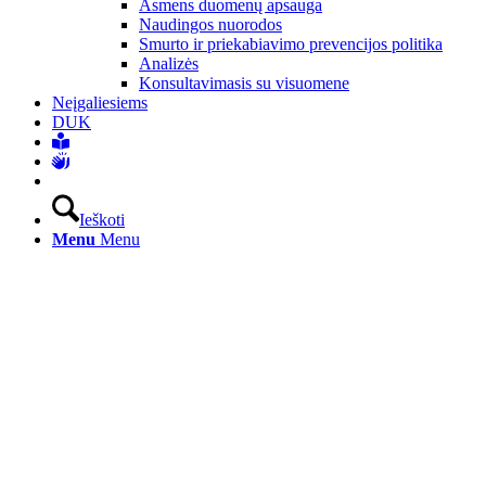
Asmens duomenų apsauga
Naudingos nuorodos
Smurto ir priekabiavimo prevencijos politika
Analizės
Konsultavimasis su visuomene
Neįgaliesiems
DUK
Ieškoti
Menu
Menu