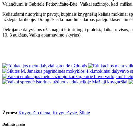
Valančiumi ir Gabriele Petkevičaite-Bite. Vaikai sužinojo, kad miškai,
Keliaudami nuotykių ir pavojų kupinais knygnešių keliais mokiniai spre
užslėptą kirilicoje. Draugiškas komandinis darbas padėjo klasei laimėti 
Dėkojame dalyviams už smagiai ir turiningai praleistą laiką, o visus, n
10, 3 aukštas, Vaikų aptarnavimo skyrius).
Žymės:
Knygnešio diena
,
Knygnešystė
,
Šilutė
Dalintis įrašu