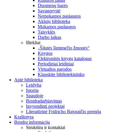
Kultūros pasas
Duomenų bazės
Savanorystė
Nemokamos paslaugos
Aklųjų biblioteka
Mokamos paslaugos
Taisyklės
Darbo laikas
Ištekliai
„Šilutės šimtmečio žmonės“
Knygos
Elektroninis knygų katalogas
Periodiniai leidiniai
Virtualios parodos
Klauskite bibliotekininko
Apie biblioteką
Leidyba
Istorija
Spaudoje
Bendradarbiavimas
Įgyvendinti projektai
Literatūrinė Fridricho Bajoraičio premija
Kraštotyra
Bendra informacija
Struktūra ir kontaktai