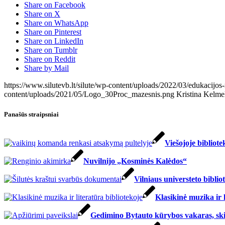
Share on Facebook
Share on X
Share on WhatsApp
Share on Pinterest
Share on LinkedIn
Share on Tumblr
Share on Reddit
Share by Mail
https://www.silutevb.lt/silute/wp-content/uploads/2022/03/edukacijos-
content/uploads/2021/05/Logo_30Proc_mazesnis.png
Kristina Kelme
Panašūs straipsniai
Viešojoje bibliote
Nuvilnijo „Kosminės Kalėdos“
Vilniaus universteto bibliot
Klasikinė muzika ir l
Gedimino Bytauto kūrybos vakaras, skir