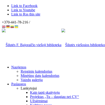
Link to Facebook
Link to Youtube
Link to Rss this site
+370-441-78-216 /
Naujienos
Renginių kalendorius
Minėtinų datų kalendorius
Vaizdų galerija
Paslaugos
Lankytojui
Kaip tapti skaitytoju
Projektas „Tu – daugiau nei CV“
Užsiėmimai