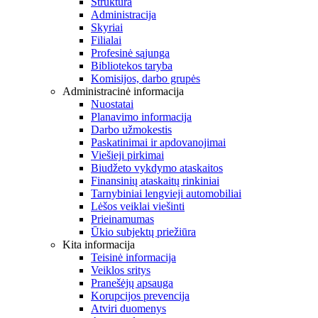
Struktūra
Administracija
Skyriai
Filialai
Profesinė sąjunga
Bibliotekos taryba
Komisijos, darbo grupės
Administracinė informacija
Nuostatai
Planavimo informacija
Darbo užmokestis
Paskatinimai ir apdovanojimai
Viešieji pirkimai
Biudžeto vykdymo ataskaitos
Finansinių ataskaitų rinkiniai
Tarnybiniai lengvieji automobiliai
Lėšos veiklai viešinti
Prieinamumas
Ūkio subjektų priežiūra
Kita informacija
Teisinė informacija
Veiklos sritys
Pranešėjų apsauga
Korupcijos prevencija
Atviri duomenys