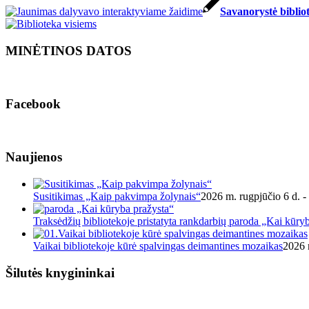
Savanorystė bibliot
MINĖTINOS DATOS
Facebook
Naujienos
Susitikimas „Kaip pakvimpa žolynais“
2026 m. rugpjūčio 6 d. -
Traksėdžių bibliotekoje pristatyta rankdarbių paroda „Kai kūry
Vaikai bibliotekoje kūrė spalvingas deimantines mozaikas
2026 
Šilutės knygininkai