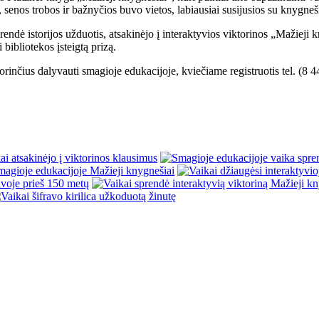
 senos trobos ir bažnyčios buvo vietos, labiausiai susijusios su knygne
ndė istorijos užduotis, atsakinėjo į interaktyvios viktorinos „Mažieji 
bibliotekos įsteigtą prizą.
orinčius dalyvauti smagioje edukacijoje, kviečiame registruotis tel. (8 4