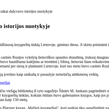
ikai dalyvavo istorijos nuotykyje
 istorijos nuotykyje
džiausią knygnešių tinklą Lietuvoje, gimimo diena. Ji skirta prisiminti i
š carinės Rusijos vykdytą lietuviškos spaudos draudimą, trukusį daugiau
uvo baudžiama kalėjimu ar tremtimi į Sibirą, lietuviai šiam reikalavimui
enami per sieną ir platinami Lietuvoje, kuri tuo metu buvo carinės Rusi
vertino kaip unikalią ir pasaulyje neturinčią atitikmenų veiklą.
ajoraičio viešąją biblioteką iš ryto sugužėjo Šilutės M. Jankaus pagrindi
kė knygnešių tinklas, kokiais būdais buvo gabenamos knygos, kaip jos pl
iau kaip 150 metų.
 Platzner knyga „Mažieji knygnešiai“, kuri puikiai tiko supažindinti vaik