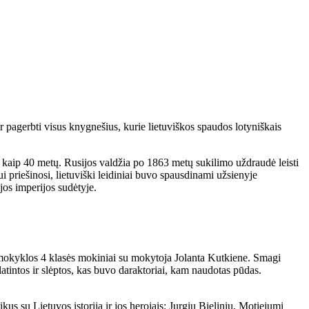
r pagerbti visus knygnešius, kurie lietuviškos spaudos lotyniškais
 kaip 40 metų. Rusijos valdžia po 1863 metų sukilimo uždraudė leisti
 priešinosi, lietuviški leidiniai buvo spausdinami užsienyje
jos imperijos sudėtyje.
nės mokyklos 4 klasės mokiniai su mokytoja Jolanta Kutkiene. Smagi
atintos ir slėptos, kas buvo daraktoriai, kam naudotas pūdas.
us su Lietuvos istorija ir jos herojais: Jurgiu Bieliniu, Motiejumi