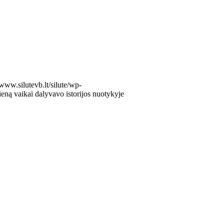
/www.silutevb.lt/silute/wp-
ną vaikai dalyvavo istorijos nuotykyje