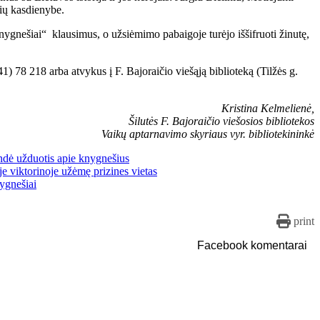
šių kasdienybe.
knygnešiai“ klausimus, o užsiėmimo pabaigoje turėjo iššifruoti žinutę,
41) 78 218 arba atvykus į F. Bajoraičio viešąją biblioteką (Tilžės g.
Kristina Kelmelienė,
Šilutės F. Bajoraičio viešosios bibliotekos
Vaikų aptarnavimo skyriaus vyr. bibliotekininkė
print
Facebook komentarai