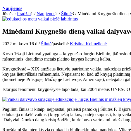
Naujienos
Jūs čia:
Pradžia
1
/
Naujienos
2
/
Šilutė
3
/
Minėdami Knygnešio dieną va
Minėdami Knygnešio dieną vaikai dalyvavo
2022 m. kovo 16 d.
/
Šilutė
/
paskelbė
Kristina Kelmelienė
Kovo 16-oji Lietuvai ypatinga – knygnešio Jurgio Bielinio, įkūrusio di
rašmenimis draudimo metais platino knygas lietuvių kalba.
Knygnešystė – XIX amžiaus lietuvių patriotinė veikla, nukreipta prie
knygas lietuviškais rašmenimis. Nepaisant to, kad už knygų platinimą b
(tuometinėje Prūsijoje, Mažojoje Lietuvoje, Amerikoje), nelegaliai gab
Istorijos fenomenu knygnešystė tapo tada, kai 2004 metais UNESCO ją į
Pagilinti žinias ir kitaip, neįprastai, praleisti pamoką į Šilutės F. B
edukacija nukėlė vaikus į knygnešių laikus, padėjo suprasti, kaip vei
Dalyviai išmoko daug keistų žodžių, kurie buvo vartojami prieš daug
Ruošdami šią interaktyvią edukaciją bibliotekininkai naudojosi Viltarės