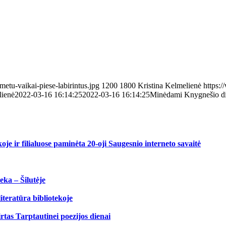
metu-vaikai-piese-labirintus.jpg
1200
1800
Kristina Kelmelienė
https:/
lienė
2022-03-16 16:14:25
2022-03-16 16:14:25
Minėdami Knygnešio die
koje ir filialuose paminėta 20-oji Saugesnio interneto savaitė
eka – Šilutėje
iteratūra bibliotekoje
tas Tarptautinei poezijos dienai