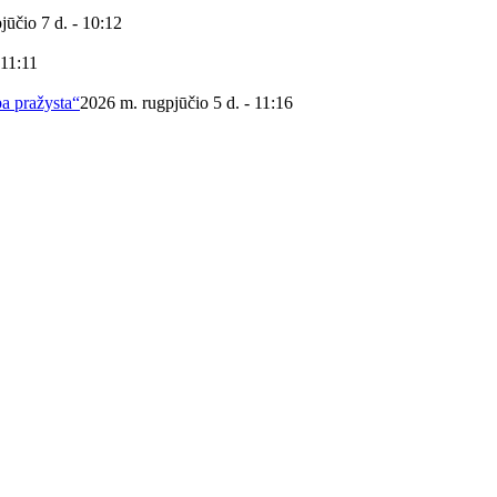
jūčio 7 d. - 10:12
 11:11
ba pražysta“
2026 m. rugpjūčio 5 d. - 11:16
 viešoji biblioteka