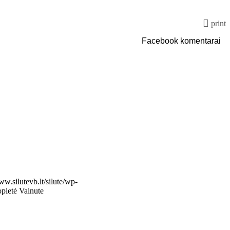
print
Facebook komentarai
ww.silutevb.lt/silute/wp-
pietė Vainute