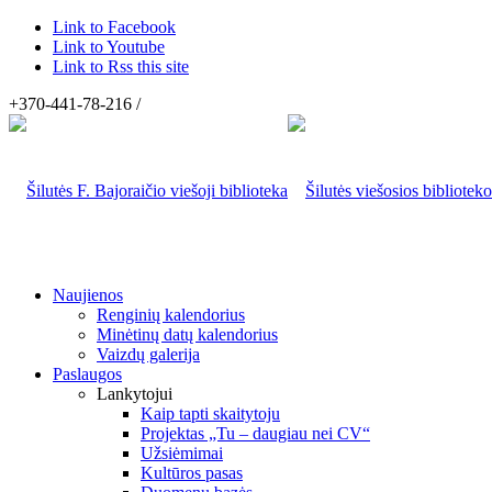
Link to Facebook
Link to Youtube
Link to Rss this site
+370-441-78-216 /
Naujienos
Renginių kalendorius
Minėtinų datų kalendorius
Vaizdų galerija
Paslaugos
Lankytojui
Kaip tapti skaitytoju
Projektas „Tu – daugiau nei CV“
Užsiėmimai
Kultūros pasas