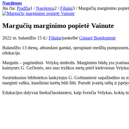
Naujienos
Jūs čia:
Pradžia
1
/
Naujienos
2
/
Filialai
3
/
Margučių marginimo popiet
Margučių marginimo popietė Vainute
2022 m. balandžio 15 d.
/
Filialai
/
paskelbė
Gintarė Bagdonienė
Balandžio 13 dieną, atbundant gamtai, sprogstant medžių pumpurams, a
edukacija.
Margutis – pagrindinis Velykų simbolis. Marginimo būdų yra įvairiau
kaimynės G. Gečienės, nes nuo trylikos metų prieš kiekvienas Velykas 
Susirinkusius bibliotekos lankytojus G. Gofmanienė supažindino su mar
marginti vašku, kiaušiniai turėtų būti šilti. Parodė įvairių raštų ir įs
Edukacijos dalyviai šnekučiuodamiesi, kaip švenčia Velykas, kokių tra