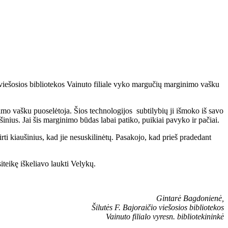
 viešosios bibliotekos Vainuto filiale vyko margučių marginimo vašku
o vašku puoselėtoja. Šios technologijos subtilybių ji išmoko iš savo
ius. Jai šis marginimo būdas labai patiko, puikiai pavyko ir pačiai.
i kiaušinius, kad jie nesuskilinėtų. Pasakojo, kad prieš pradedant
teikę iškeliavo laukti Velykų.
Gintarė Bagdonienė,
Šilutės F. Bajoraičio viešosios bibliotekos
Vainuto filialo vyresn. bibliotekininkė