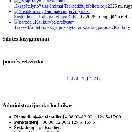
„Krapštalyno“ užsiėmimai Traksėdžių bibliotekoje
2026 m. rugp
Susitikimas „Kaip pakvimpa žolynais“
2026 m. rugpjūčio 6 d. -
Traksėdžių bibliotekoje pristatyta rankdarbių paroda „Kai kūry
Šilutės knygininkai
Įmonės rekvizitai
Biudžetinė įstaiga.
Šilutės rajono savivaldybės Fridricho Bajoraičio
Tilžės g. 10, LT-99172, Šilutė, tel.
(+370 441) 78217
,
el. paštas info@silutevb.lt, www.silutevb.lt
Duomenys kaupiami ir saugomi Juridinių asmenų
registre, įmonės kodas 190700188.
Administracijos darbo laikas
Pirmadienį–ketvirtadienį –
08:00–12:00 ir 12:45–17:00
Penktadienį –
08:00–12:00 ir 12:45–15:45
Šeštadienį –
poilsio diena