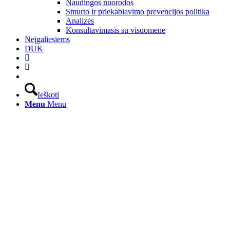
Naudingos nuorodos
Smurto ir priekabiavimo prevencijos politika
Analizės
Konsultavimasis su visuomene
Neįgaliesiems
DUK
Ieškoti
Menu
Menu