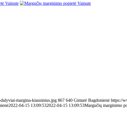
-dalyviai-margina-kiausinius.jpg
867
640
Gintarė Bagdonienė
https://w
nienė
2022-04-15 13:09:53
2022-04-15 13:09:53
Margučių marginimo po