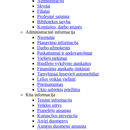
Administracija
Skyriai
Filialai
Profesinė sąjunga
Bibliotekos taryba
Komisijos, darbo grupės
Administracinė informacija
Nuostatai
Planavimo informacija
Darbo užmokestis
Paskatinimai ir apdovanojimai
Viešieji pirkimai
Biudžeto vykdymo ataskaitos
Finansinių ataskaitų rinkiniai
Tarnybiniai lengvieji automobiliai
Lėšos veiklai viešinti
Prieinamumas
Ūkio subjektų priežiūra
Kita informacija
Teisinė informacija
Veiklos sritys
Pranešėjų apsauga
Korupcijos prevencija
Atviri duomenys
Asmens duomenų apsauga