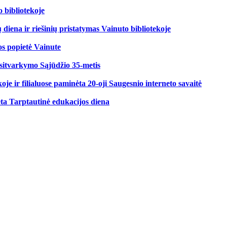
 bibliotekoje
 diena ir riešinių pristatymas Vainuto bibliotekoje
os popietė Vainute
sitvarkymo Sąjūdžio 35-metis
koje ir filialuose paminėta 20-oji Saugesnio interneto savaitė
ta Tarptautinė edukacijos diena