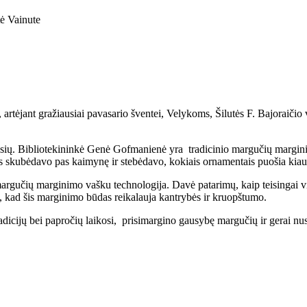
ė Vainute
rtėjant gražiausiai pavasario šventei, Velykoms, Šilutės F. Bajoraičio
sių. Bibliotekininkė Genė Gofmanienė yra tradicinio margučių marginim
skubėdavo pas kaimynę ir stebėdavo, kokiais ornamentais puošia kiaušin
gučių marginimo vašku technologija. Davė patarimų, kaip teisingai virt
pėjo, kad šis marginimo būdas reikalauja kantrybės ir kruopštumo.
dicijų bei papročių laikosi, prisimargino gausybę margučių ir gerai nusi