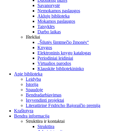
Duomenų bazės
Savanorystė
Nemokamos paslaugos
Aklųjų biblioteka
Mokamos paslaugos
Taisyklės
Darbo laikas
Ištekliai
„Šilutės šimtmečio žmonės“
Knygos
Elektroninis knygų katalogas
Periodiniai leidiniai
Virtualios parodos
Klauskite bibliotekininko
Apie biblioteką
Leidyba
Istorija
Spaudoje
Bendradarbiavimas
Įgyvendinti projektai
Literatūrinė Fridricho Bajoraičio premija
Kraštotyra
Bendra informacija
Struktūra ir kontaktai
Struktūra