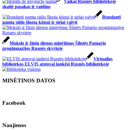
Vaikai Rusnės bibliotekoje
skaitė pasakas ir vaidino
Bundanti
gamta siūlo šluotą kūnui ir sielai valyti
Mokslo ir žinių dienos minėjimas Šilutės Pamario
progimnazijos Rusnės skyriuje
Virtualios
bibliotekos ELVIS atstovai lankėsi Rusnės bibliotekoje
MINĖTINOS DATOS
Facebook
Naujienos