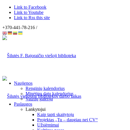
Link to Facebook
Link to Youtube
Link to Rss this site
+370-441-78-216 /
Naujienos
Renginių kalendorius
Minėtinų datų kalendorius
Vaizdų galerija
Paslaugos
Lankytojui
Kaip tapti skaitytoju
Projektas „Tu – daugiau nei CV“
Užsiėmimai