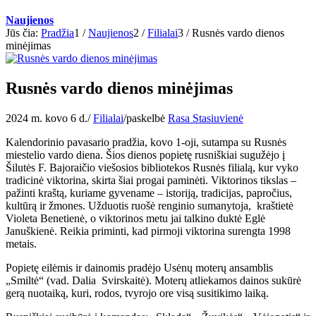
Naujienos
Jūs čia:
Pradžia
1
/
Naujienos
2
/
Filialai
3
/
Rusnės vardo dienos
minėjimas
Rusnės vardo dienos minėjimas
2024 m. kovo 6 d.
/
Filialai
/
paskelbė
Rasa Stasiuvienė
Kalendorinio pavasario pradžia, kovo 1-oji, sutampa su Rusnės
miestelio vardo diena. Šios dienos popietę rusniškiai sugužėjo į
Šilutės F. Bajoraičio viešosios bibliotekos Rusnės filialą, kur vyko
tradicinė viktorina, skirta šiai progai paminėti. Viktorinos tikslas –
pažinti kraštą, kuriame gyvename – istoriją, tradicijas, papročius,
kultūrą ir žmones. Užduotis ruošė renginio sumanytoja, kraštietė
Violeta Benetienė, o viktorinos metu jai talkino duktė Eglė
Januškienė. Reikia priminti, kad pirmoji viktorina surengta 1998
metais.
Popietę eilėmis ir dainomis pradėjo Usėnų moterų ansamblis
„Smiltė“ (vad. Dalia Svirskaitė). Moterų atliekamos dainos sukūrė
gerą nuotaiką, kuri, rodos, tvyrojo ore visą susitikimo laiką.