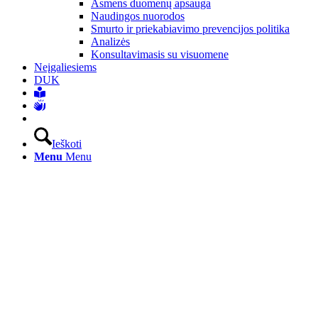
Asmens duomenų apsauga
Naudingos nuorodos
Smurto ir priekabiavimo prevencijos politika
Analizės
Konsultavimasis su visuomene
Neįgaliesiems
DUK
Ieškoti
Menu
Menu