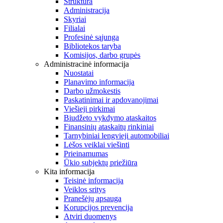
Struktūra
Administracija
Skyriai
Filialai
Profesinė sąjunga
Bibliotekos taryba
Komisijos, darbo grupės
Administracinė informacija
Nuostatai
Planavimo informacija
Darbo užmokestis
Paskatinimai ir apdovanojimai
Viešieji pirkimai
Biudžeto vykdymo ataskaitos
Finansinių ataskaitų rinkiniai
Tarnybiniai lengvieji automobiliai
Lėšos veiklai viešinti
Prieinamumas
Ūkio subjektų priežiūra
Kita informacija
Teisinė informacija
Veiklos sritys
Pranešėjų apsauga
Korupcijos prevencija
Atviri duomenys