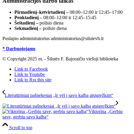
Administracijos darbo laikas
Pirmadienį–ketvirtadienį –
08:00–12:00 ir 12:45–17:00
Penktadienį –
08:00–12:00 ir 12:45–15:45
Šeštadienį –
poilsio diena
Sekmadienį –
poilsio diena
Puslapio administratorius administratorius@silutevb.lt
* Darbuotojams
© Copyright 2025 m. - Šilutės F. Bajoraičio viešoji biblioteka
Link to Facebook
Link to Youtube
Link to Rss this site
Literatūriniai pašnekesiai „Ir vėl į savo kalbą atsigręžkim“
Viktorina „Gerbiu
save, gerbiu savo kalbą“
Scroll to top