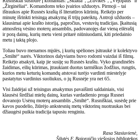
Rusniškiai susibūrė į komandas: „Sklada“, „Žuvikės“, „Vėjopatis“ ir
„Žirginėliai“. Komandoms teko įvairios užduotys. Pirmoji – tai
ištraukos apie Rusnės kraštą iš literatūros kūrinių. Reikėjo per
minutę išrinkti teisingą atsakymą iš trijų pateiktų. Antroji užduotis –
klausimai apie krašto istoriją, papročius, vestuvių tradicijas. Įkaitusią
atmosferą vėsino moterų ansamblis, padovanojęs dar vieną eilėraštį
ir porą dainų, kurių metu vieni pritarė niūniuodami, kiti priedainio
metu į taktą plojo.
Toliau buvo menamos mįslės, į kurių spėliones įsitraukė ir kolektyvo
„Smiltė“ narės. Viktorinos dalyviams buvo rodomi vaizdai iš filmų.
Reikėjo atsakyti, kaip jie susiję su Rusnės kraštu. Vyko grandinėlės
žaidimas, eilių kūrimas, įtraukiant duotus tarmiškus žodžius, rungtis,
kurios metu keturių komandų atstovai turėjo vardinti miestelyje
pastatytus vardinius suoliukus, o jų Rusnėje yra net 65.
Visi žaidėjai už teisingus atsakymus pavaišinti saldainiais, visi
klausėsi širdžiai mielų dainų, kurias vardadienio proga Rusnei
dovanojo Usėnų moterų ansamblis „Smiltė“. Rusniškiai, susėdę prie
kavos puodelio, žiūrėjo ankstesnių metų viktorinų nuotraukas bei
džiaugėsi puikia tradicija tapusiu renginiu.
Rasa Stasiuvienė,
Šilutės F. Bajoraičio viešosios bibliotekos