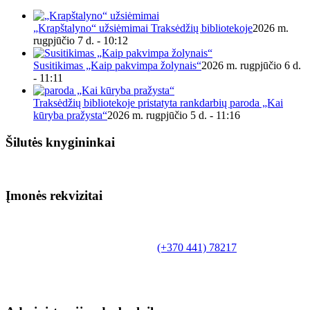
„Krapštalyno“ užsiėmimai Traksėdžių bibliotekoje
2026 m.
rugpjūčio 7 d. - 10:12
Susitikimas „Kaip pakvimpa žolynais“
2026 m. rugpjūčio 6 d.
- 11:11
Traksėdžių bibliotekoje pristatyta rankdarbių paroda „Kai
kūryba pražysta“
2026 m. rugpjūčio 5 d. - 11:16
Šilutės knygininkai
Įmonės rekvizitai
Biudžetinė įstaiga.
Šilutės rajono savivaldybės Fridricho
Bajoraičio viešoji biblioteka
Tilžės g. 10, LT-99172, Šilutė, tel.
(+370 441) 78217
,
el. paštas info@silutevb.lt, www.silutevb.lt
Duomenys kaupiami ir saugomi Juridinių asmenų
registre, įmonės kodas 190700188.