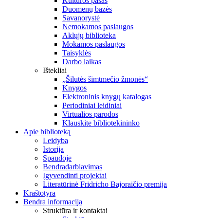
Kultūros pasas
Duomenų bazės
Savanorystė
Nemokamos paslaugos
Aklųjų biblioteka
Mokamos paslaugos
Taisyklės
Darbo laikas
Ištekliai
„Šilutės šimtmečio žmonės“
Knygos
Elektroninis knygų katalogas
Periodiniai leidiniai
Virtualios parodos
Klauskite bibliotekininko
Apie biblioteką
Leidyba
Istorija
Spaudoje
Bendradarbiavimas
Įgyvendinti projektai
Literatūrinė Fridricho Bajoraičio premija
Kraštotyra
Bendra informacija
Struktūra ir kontaktai