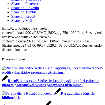
Share on Pinterest
Share on LinkedIn
Share on Tumblr
Share on Reddit
Share by Mail
https://www.silutevb.lt/silute/wp-
content/uploads/2024/03/IMG_5823.jpg
750
1000
Rasa Stasiuvienė
https://www.silutevb.lt/silute/wp-
content/uploads/2021/05/Logo_30Proc_mazesnis.png
Rasa
Stasiuvienė
2024-03-06 09:57:55
2024-03-06 09:57:55
Rusnės vardo
dienos minėjimas
Panašūs straipsniai
Rusniškiams vyko Širdies ir kraujagyslių ligų bei cukrinio
diabeto profilaktikai skirtos programos užsiėmimai
Pyragų diena Rusnės
bibliotekoje