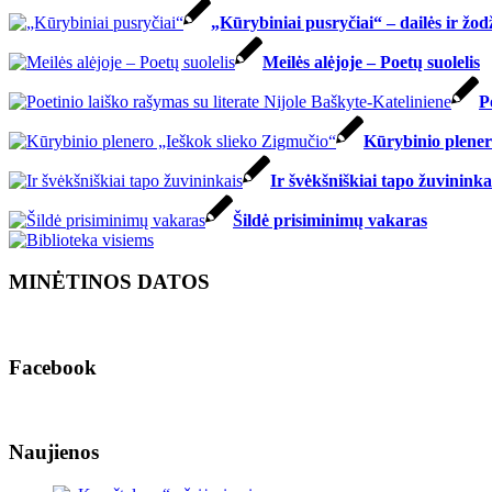
„Kūrybiniai pusryčiai“ – dailės ir žo
Meilės alėjoje – Poetų suolelis
P
Kūrybinio plener
Ir švėkšniškiai tapo žuvininka
Šildė prisiminimų vakaras
MINĖTINOS DATOS
Facebook
Naujienos