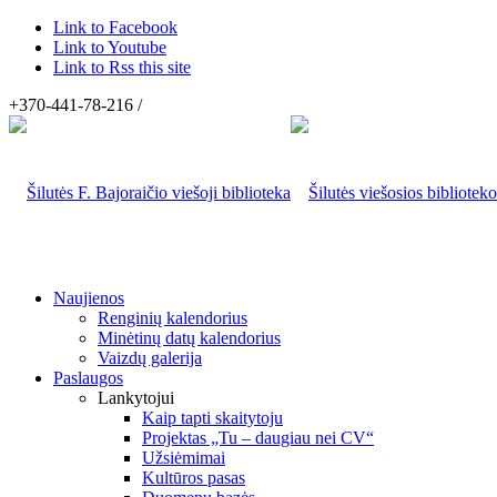
Link to Facebook
Link to Youtube
Link to Rss this site
+370-441-78-216 /
Naujienos
Renginių kalendorius
Minėtinų datų kalendorius
Vaizdų galerija
Paslaugos
Lankytojui
Kaip tapti skaitytoju
Projektas „Tu – daugiau nei CV“
Užsiėmimai
Kultūros pasas