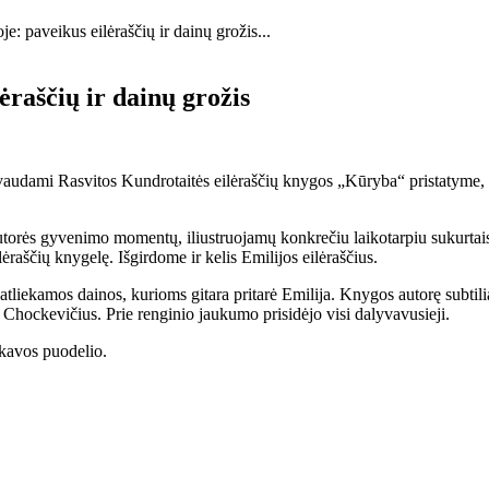
e: paveikus eilėraščių ir dainų grožis...
ėraščių ir dainų grožis
yvaudami Rasvitos Kundrotaitės eilėraščių knygos „Kūryba“ pristatyme, 
orės gyvenimo momentų, iliustruojamų konkrečiu laikotarpiu sukurtais e
ilėraščių knygelę. Išgirdome ir kelis Emilijos eilėraščius.
tliekamos dainos, kurioms gitara pritarė Emilija. Knygos autorę subtilia
Chockevičius. Prie renginio jaukumo prisidėjo visi dalyvavusieji.
 kavos puodelio.