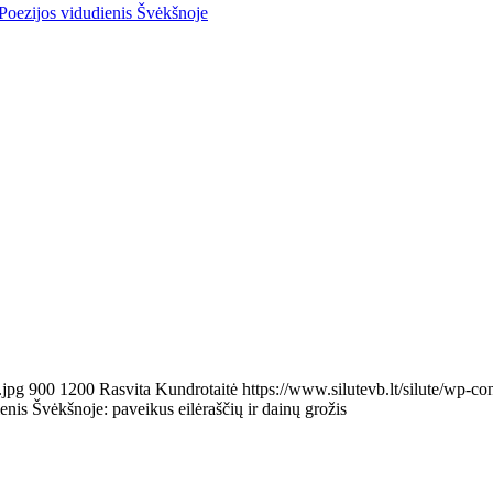
.jpg
900
1200
Rasvita Kundrotaitė
https://www.silutevb.lt/silute/wp-
enis Švėkšnoje: paveikus eilėraščių ir dainų grožis