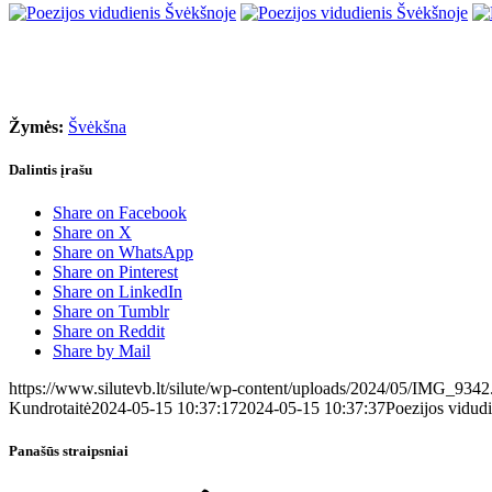
Žymės:
Švėkšna
Dalintis įrašu
Share on Facebook
Share on X
Share on WhatsApp
Share on Pinterest
Share on LinkedIn
Share on Tumblr
Share on Reddit
Share by Mail
https://www.silutevb.lt/silute/wp-content/uploads/2024/05/IMG_9342
Kundrotaitė
2024-05-15 10:37:17
2024-05-15 10:37:37
Poezijos vidudi
Panašūs straipsniai