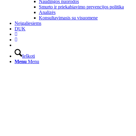
Naudingos nuorodos
Smurto ir priekabiavimo prevencijos politika
Analizės
Konsultavimasis su visuomene
Neįgaliesiems
DUK
Ieškoti
Menu
Menu