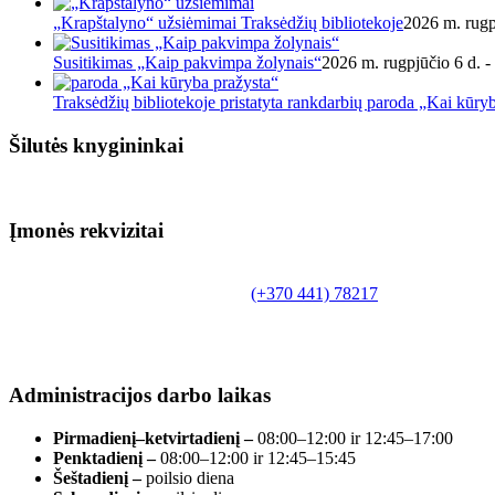
„Krapštalyno“ užsiėmimai Traksėdžių bibliotekoje
2026 m. rugp
Susitikimas „Kaip pakvimpa žolynais“
2026 m. rugpjūčio 6 d. -
Traksėdžių bibliotekoje pristatyta rankdarbių paroda „Kai kūry
Šilutės knygininkai
Įmonės rekvizitai
Biudžetinė įstaiga.
Šilutės rajono savivaldybės Fridricho Bajoraičio
Tilžės g. 10, LT-99172, Šilutė, tel.
(+370 441) 78217
,
el. paštas info@silutevb.lt, www.silutevb.lt
Duomenys kaupiami ir saugomi Juridinių asmenų
registre, įmonės kodas 190700188.
Administracijos darbo laikas
Pirmadienį–ketvirtadienį –
08:00–12:00 ir 12:45–17:00
Penktadienį –
08:00–12:00 ir 12:45–15:45
Šeštadienį –
poilsio diena