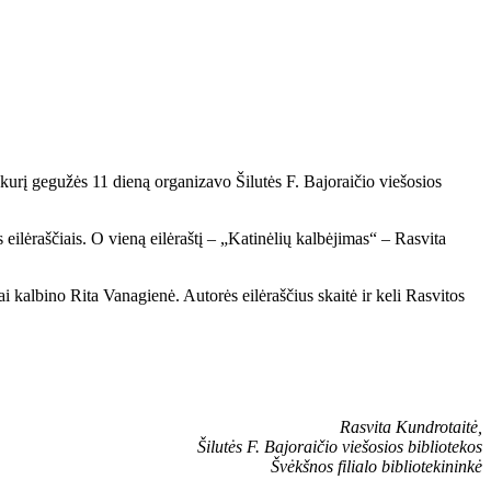
kurį gegužės 11 dieną organizavo Šilutės F. Bajoraičio viešosios
ilėraščiais. O vieną eilėraštį – „Katinėlių kalbėjimas“ – Rasvita
i kalbino Rita Vanagienė. Autorės eilėraščius skaitė ir keli Rasvitos
Rasvita Kundrotaitė,
Šilutės F. Bajoraičio viešosios bibliotekos
Švėkšnos filialo bibliotekininkė