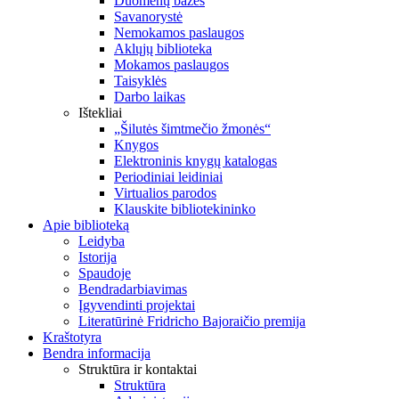
Duomenų bazės
Savanorystė
Nemokamos paslaugos
Aklųjų biblioteka
Mokamos paslaugos
Taisyklės
Darbo laikas
Ištekliai
„Šilutės šimtmečio žmonės“
Knygos
Elektroninis knygų katalogas
Periodiniai leidiniai
Virtualios parodos
Klauskite bibliotekininko
Apie biblioteką
Leidyba
Istorija
Spaudoje
Bendradarbiavimas
Įgyvendinti projektai
Literatūrinė Fridricho Bajoraičio premija
Kraštotyra
Bendra informacija
Struktūra ir kontaktai
Struktūra