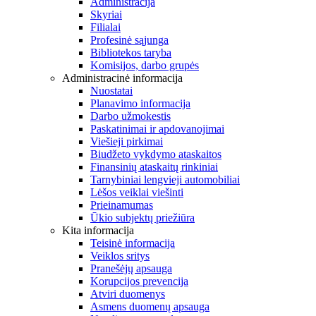
Administracija
Skyriai
Filialai
Profesinė sąjunga
Bibliotekos taryba
Komisijos, darbo grupės
Administracinė informacija
Nuostatai
Planavimo informacija
Darbo užmokestis
Paskatinimai ir apdovanojimai
Viešieji pirkimai
Biudžeto vykdymo ataskaitos
Finansinių ataskaitų rinkiniai
Tarnybiniai lengvieji automobiliai
Lėšos veiklai viešinti
Prieinamumas
Ūkio subjektų priežiūra
Kita informacija
Teisinė informacija
Veiklos sritys
Pranešėjų apsauga
Korupcijos prevencija
Atviri duomenys
Asmens duomenų apsauga