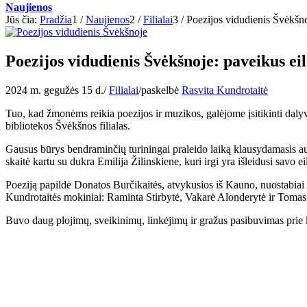
Naujienos
Jūs čia:
Pradžia
1
/
Naujienos
2
/
Filialai
3
/
Poezijos vidudienis Švėkšnoj
Poezijos vidudienis Švėkšnoje: paveikus eil
2024 m. gegužės 15 d.
/
Filialai
/
paskelbė
Rasvita Kundrotaitė
Tuo, kad žmonėms reikia poezijos ir muzikos, galėjome įsitikinti dal
bibliotekos Švėkšnos filialas.
Gausus būrys bendraminčių turiningai praleido laiką klausydamasis aut
skaitė kartu su dukra Emilija Žilinskiene, kuri irgi yra išleidusi savo e
Poeziją papildė Donatos Burčikaitės, atvykusios iš Kauno, nuostabiai a
Kundrotaitės mokiniai: Raminta Stirbytė, Vakarė Alonderytė ir Tomas 
Buvo daug plojimų, sveikinimų, linkėjimų ir gražus pasibuvimas prie