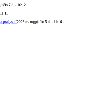
jūčio 7 d. - 10:12
 11:11
ba pražysta“
2026 m. rugpjūčio 5 d. - 11:16
 viešoji biblioteka