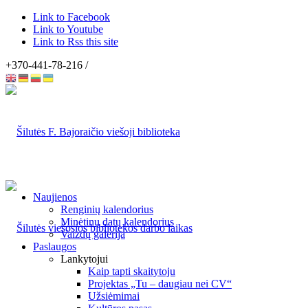
Link to Facebook
Link to Youtube
Link to Rss this site
+370-441-78-216 /
Naujienos
Renginių kalendorius
Minėtinų datų kalendorius
Vaizdų galerija
Paslaugos
Lankytojui
Kaip tapti skaitytoju
Projektas „Tu – daugiau nei CV“
Užsiėmimai