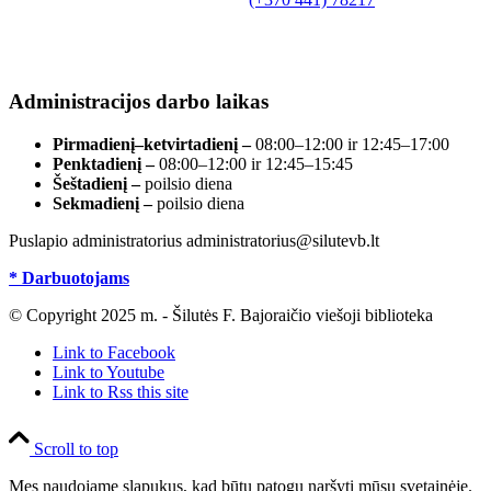
el. paštas info@silutevb.lt, www.silutevb.lt
Duomenys kaupiami ir saugomi Juridinių asmenų
registre, įmonės kodas 190700188.
Administracijos darbo laikas
Pirmadienį–ketvirtadienį –
08:00–12:00 ir 12:45–17:00
Penktadienį –
08:00–12:00 ir 12:45–15:45
Šeštadienį –
poilsio diena
Sekmadienį –
poilsio diena
Puslapio administratorius administratorius@silutevb.lt
* Darbuotojams
© Copyright 2025 m. - Šilutės F. Bajoraičio viešoji biblioteka
Link to Facebook
Link to Youtube
Link to Rss this site
Scroll to top
Mes naudojame slapukus, kad būtų patogu naršyti mūsų svetainėje.