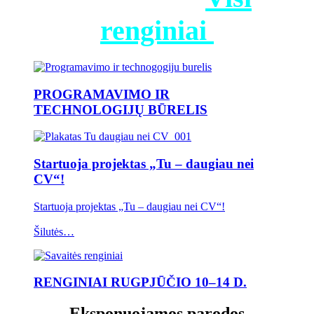
renginiai
PROGRAMAVIMO IR
TECHNOLOGIJŲ BŪRELIS
Startuoja projektas „Tu – daugiau nei
CV“!
Startuoja projektas „Tu – daugiau nei CV“!
Šilutės…
RENGINIAI RUGPJŪČIO 10–14 D.
Eksponuojamos parodos