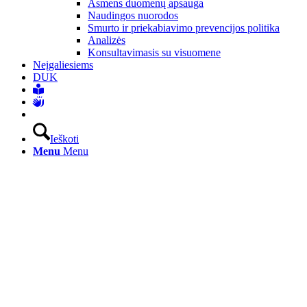
Asmens duomenų apsauga
Naudingos nuorodos
Smurto ir priekabiavimo prevencijos politika
Analizės
Konsultavimasis su visuomene
Neįgaliesiems
DUK
Ieškoti
Menu
Menu