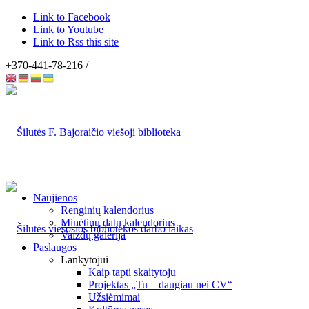
Link to Facebook
Link to Youtube
Link to Rss this site
+370-441-78-216 /
Naujienos
Renginių kalendorius
Minėtinų datų kalendorius
Vaizdų galerija
Paslaugos
Lankytojui
Kaip tapti skaitytoju
Projektas „Tu – daugiau nei CV“
Užsiėmimai