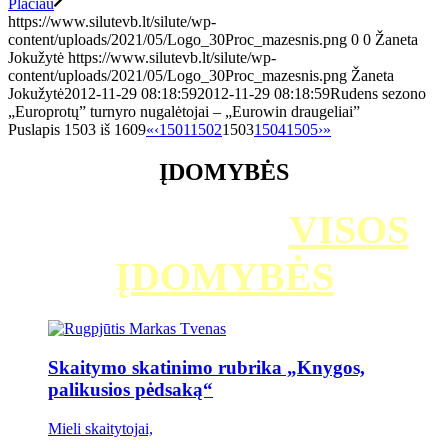
Plačiau
https://www.silutevb.lt/silute/wp-
content/uploads/2021/05/Logo_30Proc_mazesnis.png
0
0
Žaneta
Jokužytė
https://www.silutevb.lt/silute/wp-
content/uploads/2021/05/Logo_30Proc_mazesnis.png
Žaneta
Jokužytė
2012-11-29 08:18:59
2012-11-29 08:18:59
Rudens sezono
„Europrotų” turnyro nugalėtojai – „Eurowin draugeliai”
Puslapis 1503 iš 1609
«
‹
1501
1502
1503
1504
1505
›
»
ĮDOMYBĖS
ĮDOMYBĖS /
VISOS
ĮDOMYBĖS
Skaitymo skatinimo rubrika „Knygos,
palikusios pėdsaką“
Mieli skaitytojai,