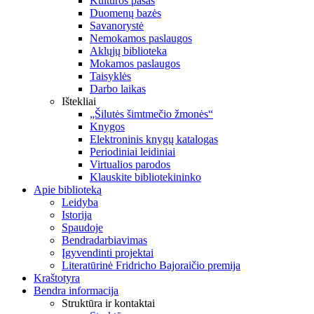
Kultūros pasas
Duomenų bazės
Savanorystė
Nemokamos paslaugos
Aklųjų biblioteka
Mokamos paslaugos
Taisyklės
Darbo laikas
Ištekliai
„Šilutės šimtmečio žmonės“
Knygos
Elektroninis knygų katalogas
Periodiniai leidiniai
Virtualios parodos
Klauskite bibliotekininko
Apie biblioteką
Leidyba
Istorija
Spaudoje
Bendradarbiavimas
Įgyvendinti projektai
Literatūrinė Fridricho Bajoraičio premija
Kraštotyra
Bendra informacija
Struktūra ir kontaktai