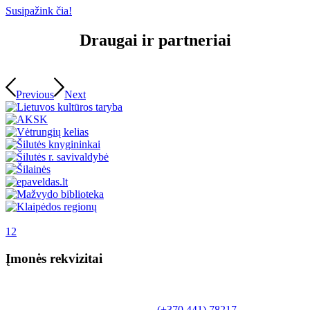
Susipažink čia!
Draugai ir partneriai
Previous
Next
1
2
Įmonės rekvizitai
Biudžetinė įstaiga.
Šilutės rajono savivaldybės Fridricho
Bajoraičio viešoji biblioteka
Tilžės g. 10, LT-99172, Šilutė, tel.
(+370 441) 78217
,