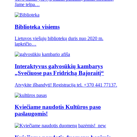
Jame telpa…
Biblioteka visiems
Lietuvos viešųjų bibliotekų duris nuo 2020 m.
lapkričio…
Interaktyvus galvosūkių kambarys
„Svečiuose pas Fridrichą Bajoraitį“
Atvykite išbandyti! Registracija tel. +370 441 77137.
Kviečiame naudotis Kultūros paso
paslaugomis!