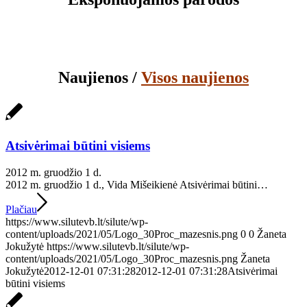
Eksponuojamos parodos
Naujienos /
Visos naujienos
Atsivėrimai būtini visiems
2012 m. gruodžio 1 d.
2012 m. gruodžio 1 d., Vida Mišeikienė Atsivėrimai būtini…
Plačiau
https://www.silutevb.lt/silute/wp-
content/uploads/2021/05/Logo_30Proc_mazesnis.png
0
0
Žaneta
Jokužytė
https://www.silutevb.lt/silute/wp-
content/uploads/2021/05/Logo_30Proc_mazesnis.png
Žaneta
Jokužytė
2012-12-01 07:31:28
2012-12-01 07:31:28
Atsivėrimai
būtini visiems