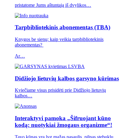
pristatome Jums aštuntąją iš dvylikos…
Tarpbibliotekinis abonementas (TBA)
Knygos be sienų: kaip veikia tarpbibliotekinis
abonementas?
Ar…
Didžiojo lietuvių kalbos garsyno kūrimas
Kviečiame visus prisidėti prie Didžiojo lietuvių
kalbos…
Interaktyvi pamoka „Šifruojant kūno
kodą: nuotykiai žmogaus organizme“!
Tavo kūnas yra lyg mažas pasaulis, pilnas stebuklų.