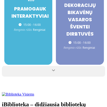
RUG
DEKORACIJŲ
PRAMOGAUK
BIKAVĖNŲ
INTERAKTYVIAI
VASAROS
15:00 - 16:00
ŠVENTEI
Renginio rūšis
Renginiai
DIRBTUVĖS
15:00 - 16:00
Renginio rūšis
Renginiai
iBiblioteka – didžiausia bibliotekų