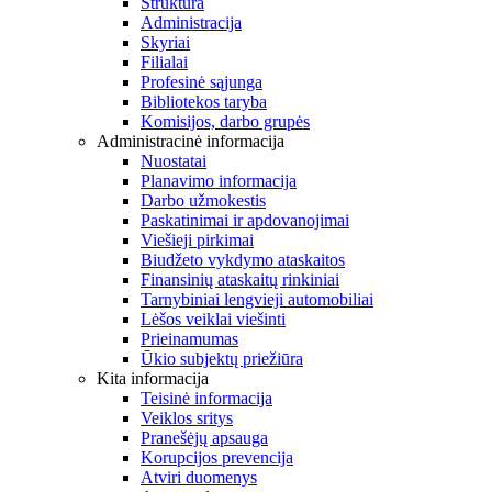
Struktūra
Administracija
Skyriai
Filialai
Profesinė sąjunga
Bibliotekos taryba
Komisijos, darbo grupės
Administracinė informacija
Nuostatai
Planavimo informacija
Darbo užmokestis
Paskatinimai ir apdovanojimai
Viešieji pirkimai
Biudžeto vykdymo ataskaitos
Finansinių ataskaitų rinkiniai
Tarnybiniai lengvieji automobiliai
Lėšos veiklai viešinti
Prieinamumas
Ūkio subjektų priežiūra
Kita informacija
Teisinė informacija
Veiklos sritys
Pranešėjų apsauga
Korupcijos prevencija
Atviri duomenys