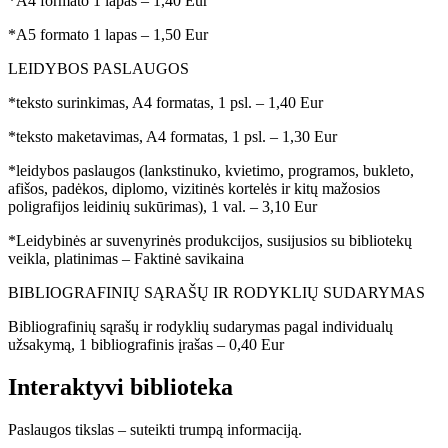
*A4 formato 1 lapas – 1,40 Eur
*A5 formato 1 lapas – 1,50 Eur
LEIDYBOS PASLAUGOS
*teksto surinkimas, A4 formatas, 1 psl. – 1,40 Eur
*teksto maketavimas, A4 formatas, 1 psl. – 1,30 Eur
*leidybos paslaugos (lankstinuko, kvietimo, programos, bukleto,
afišos, padėkos, diplomo, vizitinės kortelės ir kitų mažosios
poligrafijos leidinių sukūrimas), 1 val. – 3,10 Eur
*Leidybinės ar suvenyrinės produkcijos, susijusios su bibliotekų
veikla, platinimas – Faktinė savikaina
BIBLIOGRAFINIŲ SĄRAŠŲ IR RODYKLIŲ SUDARYMAS
Bibliografinių sąrašų ir rodyklių sudarymas pagal individualų
užsakymą, 1 bibliografinis įrašas – 0,40 Eur
Interaktyvi
biblioteka
Paslaugos tikslas – suteikti trumpą informaciją.