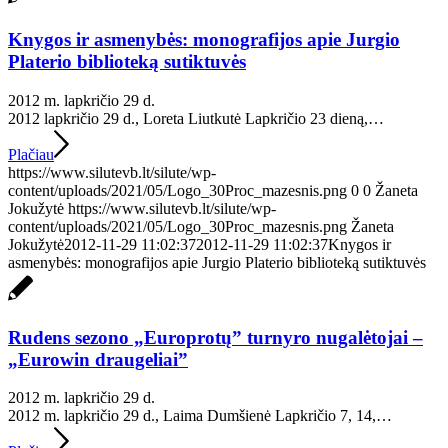
Knygos ir asmenybės: monografijos apie Jurgio
Platerio biblioteką sutiktuvės
2012 m. lapkričio 29 d.
2012 lapkričio 29 d., Loreta Liutkutė Lapkričio 23 dieną,…
Plačiau
https://www.silutevb.lt/silute/wp-
content/uploads/2021/05/Logo_30Proc_mazesnis.png
0
0
Žaneta
Jokužytė
https://www.silutevb.lt/silute/wp-
content/uploads/2021/05/Logo_30Proc_mazesnis.png
Žaneta
Jokužytė
2012-11-29 11:02:37
2012-11-29 11:02:37
Knygos ir
asmenybės: monografijos apie Jurgio Platerio biblioteką sutiktuvės
Rudens sezono „Europrotų” turnyro nugalėtojai –
„Eurowin draugeliai”
2012 m. lapkričio 29 d.
2012 m. lapkričio 29 d., Laima Dumšienė Lapkričio 7, 14,…