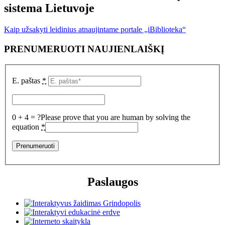
sistema Lietuvoje
Kaip užsakyti leidinius atnaujintame portale „iBiblioteka“
PRENUMERUOTI NAUJIENLAIŠKĮ
E. paštas
*
0 + 4 = ?
Please prove that you are human by solving the
equation
*
Paslaugos