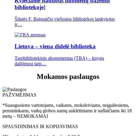
Kviečiame naudotis duomenų bazėmis
bibliotekoje!
Šilutės F. Bajoraičio viešosios bibliotekos lankytojus
ir…
Lietuva – viena didelė biblioteka
Tarpbibliotekinis abonementas (TBA) – knygų
dalijimosi tarp…
Mokamos paslaugos
PAŽYMĖJIMAS
*Suaugusiems vartotojams, vaikams, moksleiviams, neįgaliesiems,
pensininkams, vaikų globos namų auklėtiniams ir našlaičiams iki 18
metų – NEMOKAMAI
SPAUSDINIMAS IR KOPIJAVIMAS