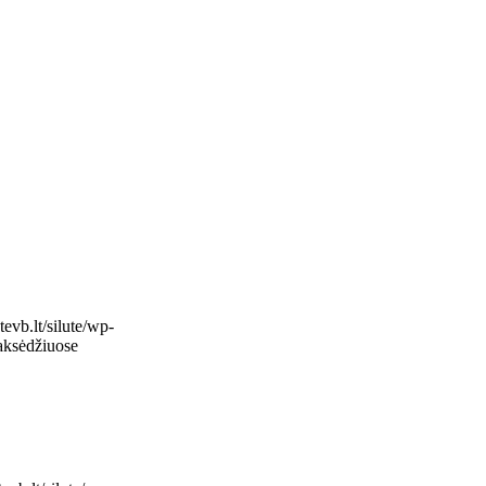
tevb.lt/silute/wp-
aksėdžiuose