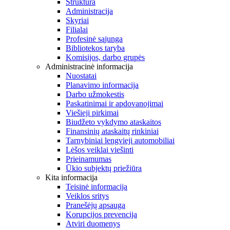
Struktūra
Administracija
Skyriai
Filialai
Profesinė sąjunga
Bibliotekos taryba
Komisijos, darbo grupės
Administracinė informacija
Nuostatai
Planavimo informacija
Darbo užmokestis
Paskatinimai ir apdovanojimai
Viešieji pirkimai
Biudžeto vykdymo ataskaitos
Finansinių ataskaitų rinkiniai
Tarnybiniai lengvieji automobiliai
Lėšos veiklai viešinti
Prieinamumas
Ūkio subjektų priežiūra
Kita informacija
Teisinė informacija
Veiklos sritys
Pranešėjų apsauga
Korupcijos prevencija
Atviri duomenys