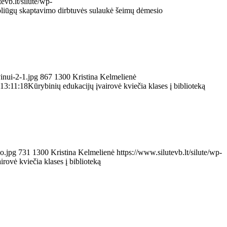
evb.lt/silute/wp-
oliūgų skaptavimo dirbtuvės sulaukė šeimų dėmesio
inui-2-1.jpg
867
1300
Kristina Kelmelienė
13:11:18
Kūrybinių edukacijų įvairovė kviečia klases į biblioteką
o.jpg
731
1300
Kristina Kelmelienė
https://www.silutevb.lt/silute/wp-
rovė kviečia klases į biblioteką