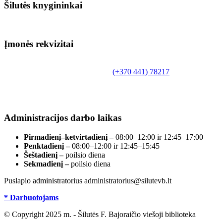
Šilutės knygininkai
Įmonės rekvizitai
Biudžetinė įstaiga.
Šilutės rajono savivaldybės Fridricho Bajoraičio
Tilžės g. 10, LT-99172, Šilutė, tel.
(+370 441) 78217
,
el. paštas info@silutevb.lt, www.silutevb.lt
Duomenys kaupiami ir saugomi Juridinių asmenų
registre, įmonės kodas 190700188.
Administracijos darbo laikas
Pirmadienį–ketvirtadienį –
08:00–12:00 ir 12:45–17:00
Penktadienį –
08:00–12:00 ir 12:45–15:45
Šeštadienį –
poilsio diena
Sekmadienį –
poilsio diena
Puslapio administratorius administratorius@silutevb.lt
* Darbuotojams
© Copyright 2025 m. - Šilutės F. Bajoraičio viešoji biblioteka