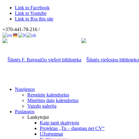
Link to Facebook
Link to Youtube
Link to Rss this site
+370-441-78-216 /
Naujienos
Renginių kalendorius
Minėtinų datų kalendorius
Vaizdų galerija
Paslaugos
Lankytojui
Kaip tapti skaitytoju
Projektas „Tu – daugiau nei CV“
Užsiėmimai