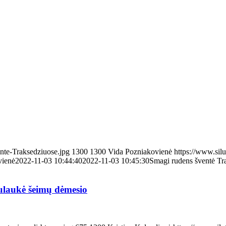
ente-Traksedziuose.jpg
1300
1300
Vida Pozniakovienė
https://www.silu
vienė
2022-11-03 10:44:40
2022-11-03 10:45:30
Smagi rudens šventė Tr
sulaukė šeimų dėmesio