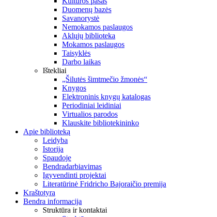
Kultūros pasas
Duomenų bazės
Savanorystė
Nemokamos paslaugos
Aklųjų biblioteka
Mokamos paslaugos
Taisyklės
Darbo laikas
Ištekliai
„Šilutės šimtmečio žmonės“
Knygos
Elektroninis knygų katalogas
Periodiniai leidiniai
Virtualios parodos
Klauskite bibliotekininko
Apie biblioteką
Leidyba
Istorija
Spaudoje
Bendradarbiavimas
Įgyvendinti projektai
Literatūrinė Fridricho Bajoraičio premija
Kraštotyra
Bendra informacija
Struktūra ir kontaktai