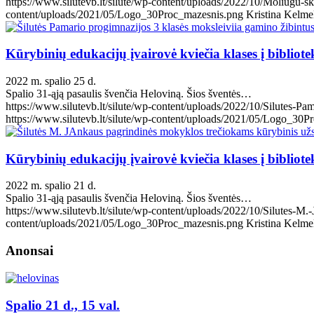
https://www.silutevb.lt/silute/wp-content/uploads/2022/10/Moliugu-s
content/uploads/2021/05/Logo_30Proc_mazesnis.png
Kristina Kelme
Kūrybinių edukacijų įvairovė kviečia klases į bibliote
2022 m. spalio 25 d.
Spalio 31-ąją pasaulis švenčia Heloviną. Šios šventės…
https://www.silutevb.lt/silute/wp-content/uploads/2022/10/Silutes-Pa
https://www.silutevb.lt/silute/wp-content/uploads/2021/05/Logo_30
Kūrybinių edukacijų įvairovė kviečia klases į bibliote
2022 m. spalio 21 d.
Spalio 31-ąją pasaulis švenčia Heloviną. Šios šventės…
https://www.silutevb.lt/silute/wp-content/uploads/2022/10/Silutes-
content/uploads/2021/05/Logo_30Proc_mazesnis.png
Kristina Kelme
Anonsai
Spalio 21 d., 15 val.