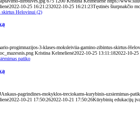
kaptavimo-dirbtuves.jpg
675
1200
Kristina Kelmelienė
https://www.silut
lienė
2022-10-25 16:21:23
2022-10-25 16:21:23
Tęstinės šiurpnakčio m
ką
mario-progimnazijos-3-klases-moksleiviia-gamino-zibintus-skirtus-Helov
Proc_mazesnis.png
Kristina Kelmelienė
2022-10-25 13:11:18
2022-10-25 
ką
M.-JAnkaus-pagrindines-mokyklos-treciokams-kurybinis-uzsiemimas-patik
lienė
2022-10-21 17:50:26
2022-10-21 17:50:26
Kūrybinių edukacijų įvai