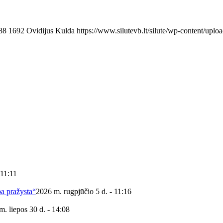
88
1692
Ovidijus Kulda
https://www.silutevb.lt/silute/wp-content/up
 11:11
ba pražysta“
2026 m. rugpjūčio 5 d. - 11:16
m. liepos 30 d. - 14:08