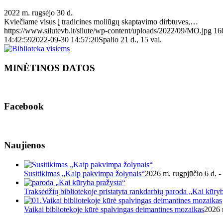
2022 m. rugsėjo 30 d.
Kviečiame visus į tradicines moliūgų skaptavimo dirbtuves,…
https://www.silutevb.lt/silute/wp-content/uploads/2022/09/MO.jpg
16
14:42:59
2022-09-30 14:57:20
Spalio 21 d., 15 val.
MINĖTINOS DATOS
Facebook
Naujienos
Susitikimas „Kaip pakvimpa žolynais“
2026 m. rugpjūčio 6 d. -
Traksėdžių bibliotekoje pristatyta rankdarbių paroda „Kai kūry
Vaikai bibliotekoje kūrė spalvingas deimantines mozaikas
2026 