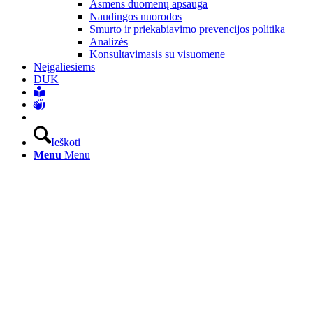
Asmens duomenų apsauga
Naudingos nuorodos
Smurto ir priekabiavimo prevencijos politika
Analizės
Konsultavimasis su visuomene
Neįgaliesiems
DUK
Ieškoti
Menu
Menu