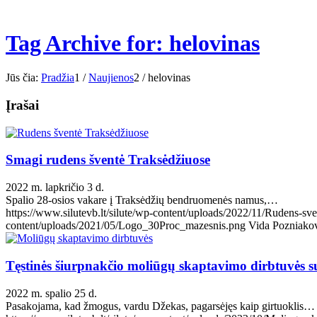
Tag Archive for: helovinas
Jūs čia:
Pradžia
1
/
Naujienos
2
/
helovinas
Įrašai
Smagi rudens šventė Traksėdžiuose
2022 m. lapkričio 3 d.
Spalio 28-osios vakare į Traksėdžių bendruomenės namus,…
https://www.silutevb.lt/silute/wp-content/uploads/2022/11/Rudens-sv
content/uploads/2021/05/Logo_30Proc_mazesnis.png
Vida Pozniako
Tęstinės šiurpnakčio moliūgų skaptavimo dirbtuvės 
2022 m. spalio 25 d.
Pasakojama, kad žmogus, vardu Džekas, pagarsėjęs kaip girtuoklis…