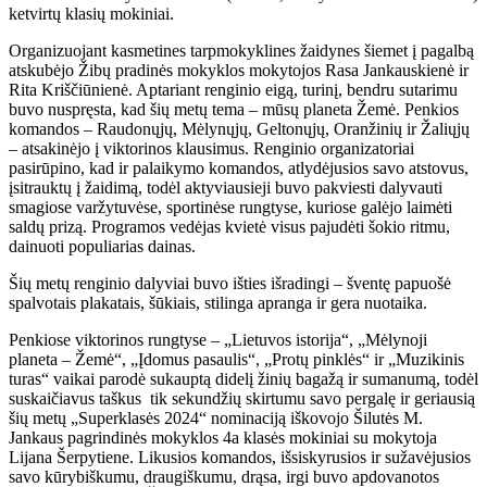
ketvirtų klasių mokiniai.
Organizuojant kasmetines tarpmokyklines žaidynes šiemet į pagalbą
atskubėjo Žibų pradinės mokyklos mokytojos Rasa Jankauskienė ir
Rita Kriščiūnienė. Aptariant renginio eigą, turinį, bendru sutarimu
buvo nuspręsta, kad šių metų tema – mūsų planeta Žemė. Penkios
komandos – Raudonųjų, Mėlynųjų, Geltonųjų, Oranžinių ir Žaliųjų
– atsakinėjo į viktorinos klausimus. Renginio organizatoriai
pasirūpino, kad ir palaikymo komandos, atlydėjusios savo atstovus,
įsitrauktų į žaidimą, todėl aktyviausieji buvo pakviesti dalyvauti
smagiose varžytuvėse, sportinėse rungtyse, kuriose galėjo laimėti
saldų prizą. Programos vedėjas kvietė visus pajudėti šokio ritmu,
dainuoti populiarias dainas.
Šių metų renginio dalyviai buvo išties išradingi – šventę papuošė
spalvotais plakatais, šūkiais, stilinga apranga ir gera nuotaika.
Penkiose viktorinos rungtyse – „Lietuvos istorija“, „Mėlynoji
planeta – Žemė“, „Įdomus pasaulis“, „Protų pinklės“ ir „Muzikinis
turas“ vaikai parodė sukauptą didelį žinių bagažą ir sumanumą, todėl
suskaičiavus taškus tik sekundžių skirtumu savo pergalę ir geriausią
šių metų „Superklasės 2024“ nominaciją iškovojo Šilutės M.
Jankaus pagrindinės mokyklos 4a klasės mokiniai su mokytoja
Lijana Šerpytiene. Likusios komandos, išsiskyrusios ir sužavėjusios
savo kūrybiškumu, draugiškumu, drąsa, irgi buvo apdovanotos