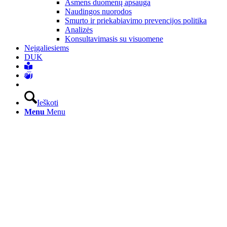
Asmens duomenų apsauga
Naudingos nuorodos
Smurto ir priekabiavimo prevencijos politika
Analizės
Konsultavimasis su visuomene
Neįgaliesiems
DUK
Ieškoti
Menu
Menu