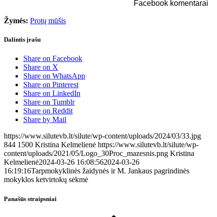
Facebook komentarai
Žymės:
Protų mūšis
Dalintis įrašu
Share on Facebook
Share on X
Share on WhatsApp
Share on Pinterest
Share on LinkedIn
Share on Tumblr
Share on Reddit
Share by Mail
https://www.silutevb.lt/silute/wp-content/uploads/2024/03/33.jpg
844
1500
Kristina Kelmelienė
https://www.silutevb.lt/silute/wp-
content/uploads/2021/05/Logo_30Proc_mazesnis.png
Kristina
Kelmelienė
2024-03-26 16:08:56
2024-03-26
16:19:16
Tarpmokyklinės žaidynės ir M. Jankaus pagrindinės
mokyklos ketvirtokų sėkmė
Panašūs straipsniai