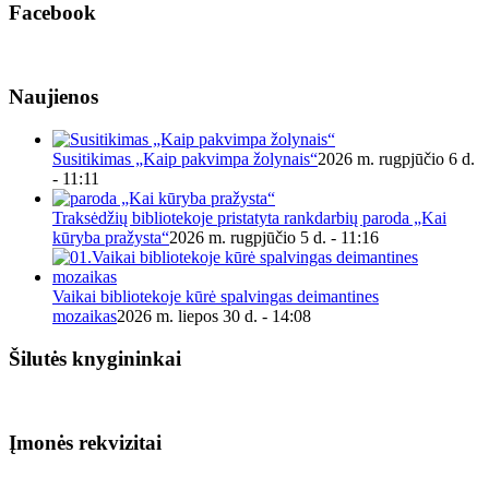
Facebook
Naujienos
Susitikimas „Kaip pakvimpa žolynais“
2026 m. rugpjūčio 6 d.
- 11:11
Traksėdžių bibliotekoje pristatyta rankdarbių paroda „Kai
kūryba pražysta“
2026 m. rugpjūčio 5 d. - 11:16
Vaikai bibliotekoje kūrė spalvingas deimantines
mozaikas
2026 m. liepos 30 d. - 14:08
Šilutės knygininkai
Įmonės rekvizitai
Biudžetinė įstaiga.
Šilutės rajono savivaldybės Fridricho