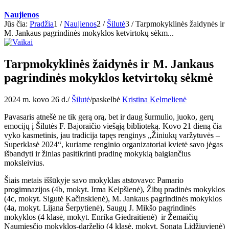
Naujienos
Jūs čia:
Pradžia
1
/
Naujienos
2
/
Šilutė
3
/
Tarpmokyklinės žaidynės ir
M. Jankaus pagrindinės mokyklos ketvirtokų sėkm...
Tarpmokyklinės žaidynės ir M. Jankaus
pagrindinės mokyklos ketvirtokų sėkmė
2024 m. kovo 26 d.
/
Šilutė
/
paskelbė
Kristina Kelmelienė
Pavasaris atnešė ne tik gerą orą, bet ir daug šurmulio, juoko, gerų
emocijų į Šilutės F. Bajoraičio viešąją biblioteką. Kovo 21 dieną čia
vyko kasmetinis, jau tradicija tapęs renginys „Žiniukų varžytuvės –
Superklasė 2024“, kuriame renginio organizatoriai kvietė savo jėgas
išbandyti ir žinias pasitikrinti pradinę mokyklą baigiančius
moksleivius.
Šiais metais iššūkyje savo mokyklas atstovavo: Pamario
progimnazijos (4b, mokyt. Irma Kelpšienė), Žibų pradinės mokyklos
(4c, mokyt. Sigutė Kačinskienė), M. Jankaus pagrindinės mokyklos
(4a, mokyt. Lijana Šerpytienė), Saugų J. Mikšo pagrindinės
mokyklos (4 klasė, mokyt. Enrika Giedraitienė) ir Žemaičių
Naumiesčio mokyklos-darželio (4 klasė, mokyt. Sonata Lidžiuvienė)