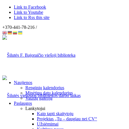
Link to Facebook
Link to Youtube
Link to Rss this site
+370-441-78-216 /
Naujienos
Renginių kalendorius
Minėtinų datų kalendorius
Vaizdų galerija
Paslaugos
Lankytojui
Kaip tapti skaitytoju
Projektas „Tu – daugiau nei CV“
Užsiėmimai