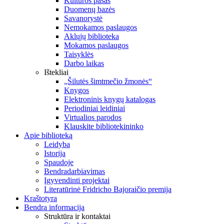
Kultūros pasas
Duomenų bazės
Savanorystė
Nemokamos paslaugos
Aklųjų biblioteka
Mokamos paslaugos
Taisyklės
Darbo laikas
Ištekliai
„Šilutės šimtmečio žmonės“
Knygos
Elektroninis knygų katalogas
Periodiniai leidiniai
Virtualios parodos
Klauskite bibliotekininko
Apie biblioteką
Leidyba
Istorija
Spaudoje
Bendradarbiavimas
Įgyvendinti projektai
Literatūrinė Fridricho Bajoraičio premija
Kraštotyra
Bendra informacija
Struktūra ir kontaktai