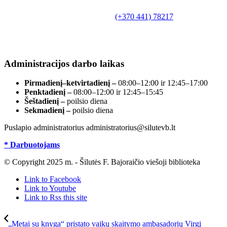
Bajoraičio viešoji biblioteka
Tilžės g. 10, LT-99172, Šilutė, tel.
(+370 441) 78217
,
el. paštas info@silutevb.lt, www.silutevb.lt
Duomenys kaupiami ir saugomi Juridinių asmenų
registre, įmonės kodas 190700188.
Administracijos darbo laikas
Pirmadienį–ketvirtadienį –
08:00–12:00 ir 12:45–17:00
Penktadienį –
08:00–12:00 ir 12:45–15:45
Šeštadienį –
poilsio diena
Sekmadienį –
poilsio diena
Puslapio administratorius administratorius@silutevb.lt
* Darbuotojams
© Copyright 2025 m. - Šilutės F. Bajoraičio viešoji biblioteka
Link to Facebook
Link to Youtube
Link to Rss this site
„Metai su knyga“ pristato vaikų skaitymo ambasadorių Virgį