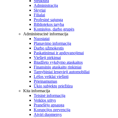
Struktūra
Administracija
Skyriai
Filialai
Profesinė sąjunga
Bibliotekos taryba
Komisijos, darbo grupės
Administracinė informacija
Nuostatai
Planavimo informacija
Darbo užmokestis
Paskatinimai ir apdovanojimai
Viešieji pirkimai
Biudžeto vykdymo ataskaitos
Finansinių ataskaitų rinkiniai
Tarnybiniai lengvieji automobiliai
Lėšos veiklai viešinti
Prieinamumas
Ūkio subjektų priežiūra
Kita informacija
Teisinė informacija
Veiklos sritys
Pranešėjų apsauga
Korupcijos prevencija
Atviri duomenys