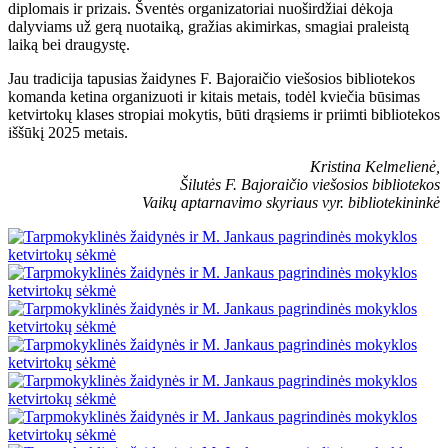
diplomais ir prizais. Šventės organizatoriai nuoširdžiai dėkoja
dalyviams už gerą nuotaiką, gražias akimirkas, smagiai praleistą
laiką bei draugystę.
Jau tradicija tapusias žaidynes F. Bajoraičio viešosios bibliotekos
komanda ketina organizuoti ir kitais metais, todėl kviečia būsimas
ketvirtokų klases stropiai mokytis, būti drąsiems ir priimti bibliotekos
iššūkį 2025 metais.
Kristina Kelmelienė,
Šilutės F. Bajoraičio viešosios bibliotekos
Vaikų aptarnavimo skyriaus vyr. bibliotekininkė