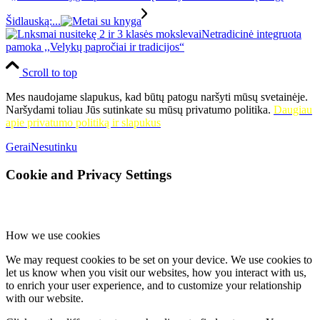
Šidlauską:...
Netradicinė integruota
pamoka ,,Velykų papročiai ir tradicijos“
Scroll to top
Mes naudojame slapukus, kad būtų patogu naršyti mūsų svetainėje.
Naršydami toliau Jūs sutinkate su mūsų privatumo politika.
Daugiau
apie privatumo politiką ir slapukus
Gerai
Nesutinku
Cookie and Privacy Settings
How we use cookies
We may request cookies to be set on your device. We use cookies to
let us know when you visit our websites, how you interact with us,
to enrich your user experience, and to customize your relationship
with our website.