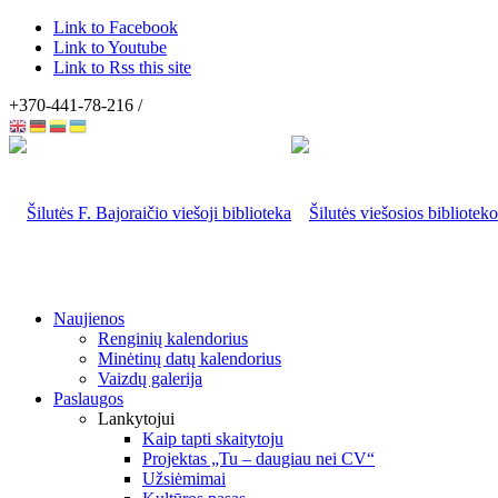
Link to Facebook
Link to Youtube
Link to Rss this site
+370-441-78-216 /
Naujienos
Renginių kalendorius
Minėtinų datų kalendorius
Vaizdų galerija
Paslaugos
Lankytojui
Kaip tapti skaitytoju
Projektas „Tu – daugiau nei CV“
Užsiėmimai