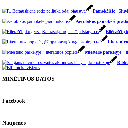
Pamokėlėje „Siuvi
Aerobikos pamokėlė prad
Eilėraščių 
Literatūr
Miestelio parkelyje –
Bibli
MINĖTINOS DATOS
Facebook
Naujienos