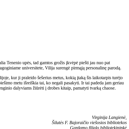
a Tenenio upės, tad gamtos grožis įkvėpė piešti jau nuo pat
edagoginiame universitete, Vilija surengė pirmąją personalinę parodą.
, kur ji praleido šešerius metus, kokią įtaką šis laikotarpis turėjo
šimo metu išreiškia tai, ko negali pasakyti. Ir tai padeda jam geriau
enginio dalyviams žiūrėti į drobes kitaip, pamatyti tvarką chaose.
Virginija Langienė,
Šilutės F. Bajoraičio viešosios bibliotekos
Gardamo filialo bibliotekininkė