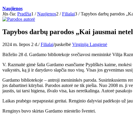
Naujienos
Jūs čia:
Pradžia
1
/
Naujienos
2
/
Filialai
3
/
Tapybos darbų parodos „Kai
Tapybos darbų parodos „Kai jausmai net
2024 m. liepos 2 d.
/
Filialai
/
paskelbė
Virginija Langienė
Birželio 28 d. Gardamo bibliotekoje svečiavosi menininkė Vilija Razmai
V. Razmaitė gimė šalia Gardamo esančiame Pypliškės kaime, mokėsi Ga
vaikystės, ką ji ir darydavo slapčia nuo visų. Visas jos gyvenimas susi
Gardamo bibliotekoje – antroji menininkės paroda. Susirinkusiems reng
jos dabartinei kūrybai. Parodos autorė ne tik piešia. Nuo 2008 m. ji v
jaustis, tai tarsi higiena, išvalo visa, kas nereikalinga. Autorė pasak
Laikas prabėgo nepaprastai greitai. Renginio dalyviai padėkojo už jau
Renginys buvo skirtas Gardamo miestelio šventei.