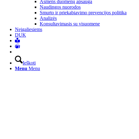
Asmens duomenų apsauga
Naudingos nuorodos
Smurto ir priekabiavimo prevencijos politika
Analizės
Konsultavimasis su visuomene
Neįgaliesiems
DUK
Ieškoti
Menu
Menu