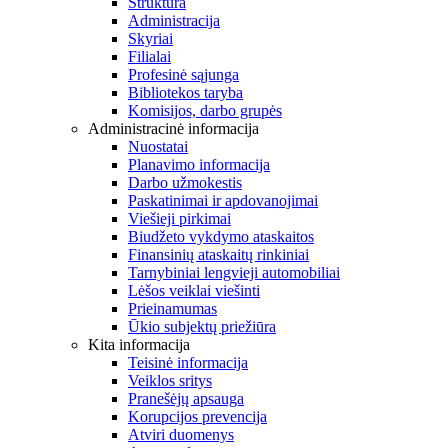
Struktūra
Administracija
Skyriai
Filialai
Profesinė sąjunga
Bibliotekos taryba
Komisijos, darbo grupės
Administracinė informacija
Nuostatai
Planavimo informacija
Darbo užmokestis
Paskatinimai ir apdovanojimai
Viešieji pirkimai
Biudžeto vykdymo ataskaitos
Finansinių ataskaitų rinkiniai
Tarnybiniai lengvieji automobiliai
Lėšos veiklai viešinti
Prieinamumas
Ūkio subjektų priežiūra
Kita informacija
Teisinė informacija
Veiklos sritys
Pranešėjų apsauga
Korupcijos prevencija
Atviri duomenys