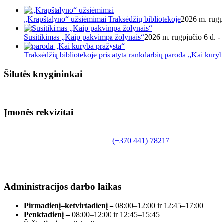
„Krapštalyno“ užsiėmimai Traksėdžių bibliotekoje
2026 m. rugp
Susitikimas „Kaip pakvimpa žolynais“
2026 m. rugpjūčio 6 d. -
Traksėdžių bibliotekoje pristatyta rankdarbių paroda „Kai kūry
Šilutės knygininkai
Įmonės rekvizitai
Biudžetinė įstaiga.
Šilutės rajono savivaldybės Fridricho Bajoraičio
Tilžės g. 10, LT-99172, Šilutė, tel.
(+370 441) 78217
,
el. paštas info@silutevb.lt, www.silutevb.lt
Duomenys kaupiami ir saugomi Juridinių asmenų
registre, įmonės kodas 190700188.
Administracijos darbo laikas
Pirmadienį–ketvirtadienį –
08:00–12:00 ir 12:45–17:00
Penktadienį –
08:00–12:00 ir 12:45–15:45