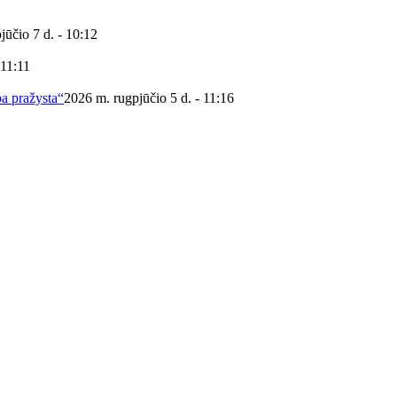
jūčio 7 d. - 10:12
 11:11
ba pražysta“
2026 m. rugpjūčio 5 d. - 11:16
 viešoji biblioteka