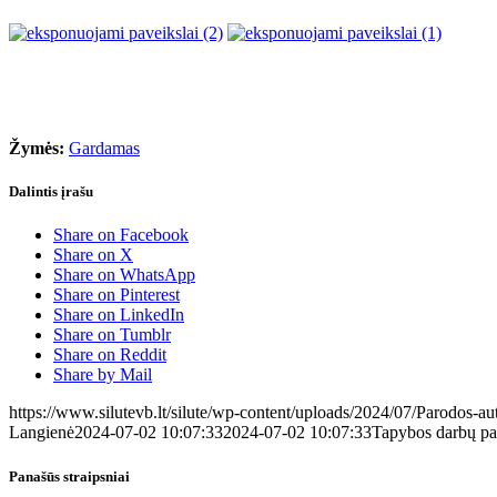
Žymės:
Gardamas
Dalintis įrašu
Share on Facebook
Share on X
Share on WhatsApp
Share on Pinterest
Share on LinkedIn
Share on Tumblr
Share on Reddit
Share by Mail
https://www.silutevb.lt/silute/wp-content/uploads/2024/07/Parodos-au
Langienė
2024-07-02 10:07:33
2024-07-02 10:07:33
Tapybos darbų pa
Panašūs straipsniai