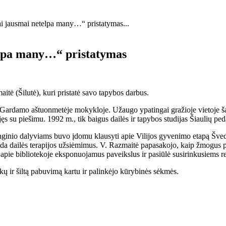
 jausmai netelpa many…“ pristatymas...
elpa many…“ pristatymas
tė (Šilutė), kuri pristatė savo tapybos darbus.
rdamo aštuonmetėje mokykloje. Užaugo ypatingai gražioje vietoje šali
jęs su piešimu. 1992 m., tik baigus dailės ir tapybos studijas Šiaulių p
inio dalyviams buvo įdomu klausyti apie Vilijos gyvenimo etapą Švedijoje
eda dailės terapijos užsiėmimus. V. Razmaitė papasakojo, kaip žmogus pie
ojo apie bibliotekoje eksponuojamus paveikslus ir pasiūlė susirinkusiems r
kų ir šiltą pabuvimą kartu ir palinkėjo kūrybinės sėkmės.