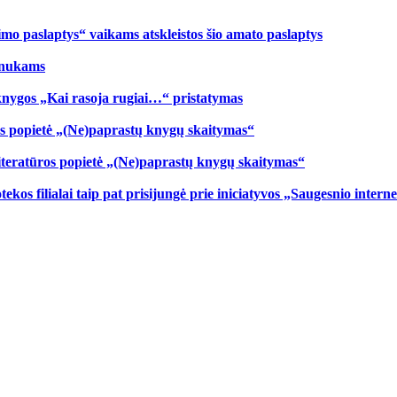
mo paslaptys“ vaikams atskleistos šio amato paslaptys
inukams
knygos „Kai rasoja rugiai…“ pristatymas
os popietė „(Ne)paprastų knygų skaitymas“
 literatūros popietė „(Ne)paprastų knygų skaitymas“
otekos filialai taip pat prisijungė prie iniciatyvos „Saugesnio intern