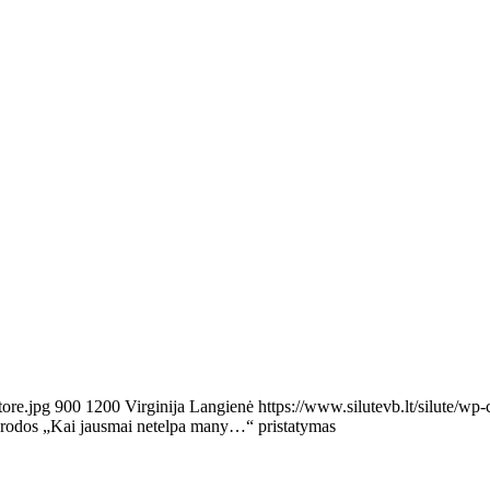
tore.jpg
900
1200
Virginija Langienė
https://www.silutevb.lt/silute/
rodos „Kai jausmai netelpa many…“ pristatymas