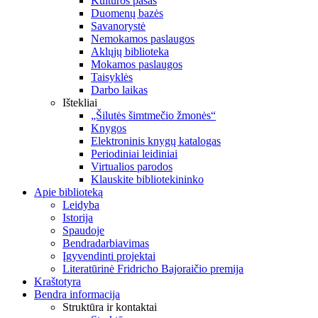
Kultūros pasas
Duomenų bazės
Savanorystė
Nemokamos paslaugos
Aklųjų biblioteka
Mokamos paslaugos
Taisyklės
Darbo laikas
Ištekliai
„Šilutės šimtmečio žmonės“
Knygos
Elektroninis knygų katalogas
Periodiniai leidiniai
Virtualios parodos
Klauskite bibliotekininko
Apie biblioteką
Leidyba
Istorija
Spaudoje
Bendradarbiavimas
Įgyvendinti projektai
Literatūrinė Fridricho Bajoraičio premija
Kraštotyra
Bendra informacija
Struktūra ir kontaktai