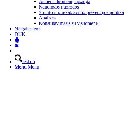
Asmens duomenų apsauga
Naudingos nuorodos
Smurto ir priekabiavimo prevencijos politika
Analizės
Konsultavimasis su visuomene
Neįgaliesiems
DUK
Ieškoti
Menu
Menu