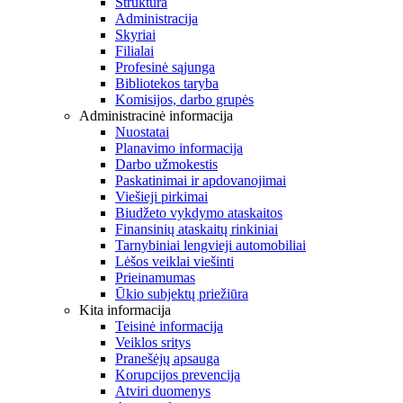
Struktūra
Administracija
Skyriai
Filialai
Profesinė sąjunga
Bibliotekos taryba
Komisijos, darbo grupės
Administracinė informacija
Nuostatai
Planavimo informacija
Darbo užmokestis
Paskatinimai ir apdovanojimai
Viešieji pirkimai
Biudžeto vykdymo ataskaitos
Finansinių ataskaitų rinkiniai
Tarnybiniai lengvieji automobiliai
Lėšos veiklai viešinti
Prieinamumas
Ūkio subjektų priežiūra
Kita informacija
Teisinė informacija
Veiklos sritys
Pranešėjų apsauga
Korupcijos prevencija
Atviri duomenys