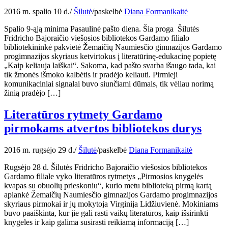
2016 m. spalio 10 d.
/
Šilutė
/
paskelbė
Diana Formanikaitė
Spalio 9-ąją minima Pasaulinė pašto diena. Šia proga Šilutės
Fridricho Bajoraičio viešosios bibliotekos Gardamo filialo
bibliotekininkė pakvietė Žemaičių Naumiesčio gimnazijos Gardamo
progimnazijos skyriaus ketvirtokus į literatūrinę-edukacinę popietę
„Kaip keliauja laiškai“. Sakoma, kad pašto svarba išaugo tada, kai
tik žmonės išmoko kalbėtis ir pradėjo keliauti. Pirmieji
komunikaciniai signalai buvo siunčiami dūmais, tik vėliau norimą
žinią pradėjo […]
Literatūros rytmety Gardamo
pirmokams atvertos bibliotekos durys
2016 m. rugsėjo 29 d.
/
Šilutė
/
paskelbė
Diana Formanikaitė
Rugsėjo 28 d. Šilutės Fridricho Bajoraičio viešosios bibliotekos
Gardamo filiale vyko literatūros rytmetys „Pirmosios knygelės
kvapas su obuolių prieskoniu“, kurio metu biblioteką pirmą kartą
aplankė Žemaičių Naumiesčio gimnazijos Gardamo progimnazijos
skyriaus pirmokai ir jų mokytoja Virginija Lidžiuvienė. Mokiniams
buvo paaiškinta, kur jie gali rasti vaikų literatūros, kaip išsirinkti
knygeles ir kaip galima susirasti reikiamą informaciją […]