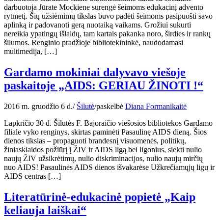
darbuotoja Jūrate Mockiene surengė šeimoms edukacinį advento
rytmetį. Šių užsiėmimų tikslas buvo padėti šeimoms pasipuošti savo
aplinką ir padovanoti gerą nuotaiką vaikams. Grožiui sukurti
nereikia ypatingų išlaidų, tam kartais pakanka noro, širdies ir rankų
šilumos. Renginio pradžioje bibliotekininkė, naudodamasi
multimedija, […]
Gardamo mokiniai dalyvavo viešoje
paskaitoje „AIDS: GERIAU ŽINOTI !“
2016 m. gruodžio 6 d.
/
Šilutė
/
paskelbė
Diana Formanikaitė
Lapkričio 30 d. Šilutės F. Bajoraičio viešosios bibliotekos Gardamo
filiale vyko renginys, skirtas paminėti Pasaulinę AIDS dieną. Šios
dienos tikslas – propaguoti brandesnį visuomenės, politikų,
žiniasklaidos požiūrį į ŽIV ir AIDS ligą bei ligonius, siekti nulio
naujų ŽIV užsikrėtimų, nulio diskriminacijos, nulio naujų mirčių
nuo AIDS! Pasaulinės AIDS dienos išvakarėse Užkrečiamųjų ligų ir
AIDS centras […]
Literatūrinė-edukacinė popietė „Kaip
keliauja laiškai“