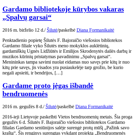
Gardamo bibliotekoje kūrybos vakaras
„Spalvų garsai“
2016 m. birželio 12 d.
/
Šilutė
/
paskelbė
Diana Formanikaitė
Penktadienio popietę Šilutės F. Bajoraičio viešosios bibliotekos
Gardamo filiale vyko Šilutės meno mokyklos auklėtinių,
gardamiškių Ugnės Lidžiūtės ir Emilijos Skrodenytės dailės darbų ir
muzikos kūrinių pristatymas pavadinimu „Spalvų garsai“.
Menininkas tampa savimi nuolat eidamas nuo savęs prie kitų ir nuo
kitų prie savęs, jis visados yra pusiaukelėje tarp grožio, be kurio
negali apsieiti, ir bendrijos, […]
Gardame proto jėgas išbandė
bendruomenės
2016 m. gegužės 8 d.
/
Šilutė
/
paskelbė
Diana Formanikaitė
2016-ieji Lietuvoje paskelbti Vietos bendruomenių metais. Šia proga
gegužės 6 d. Šilutės F. Bajoraičio viešosios bibliotekos Gardamo
filialas Gardamo seniūnijos salėje surengė protų mūšį „Pažink savo
kraštą“. Šis renginys surengtas vykdant projektą „Bendruomenės