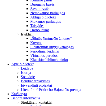
Kultūros pasas
Duomenų bazės
Savanorystė
Nemokamos paslaugos
Aklųjų biblioteka
Mokamos paslaugos
Taisyklės
Darbo laikas
Ištekliai
„Šilutės šimtmečio žmonės“
Knygos
Elektroninis knygų katalogas
Periodiniai leidiniai
Virtualios parodos
Klauskite bibliotekininko
Apie biblioteką
Leidyba
Istorija
Spaudoje
Bendradarbiavimas
Įgyvendinti projektai
Literatūrinė Fridricho Bajoraičio premija
Kraštotyra
Bendra informacija
Struktūra ir kontaktai