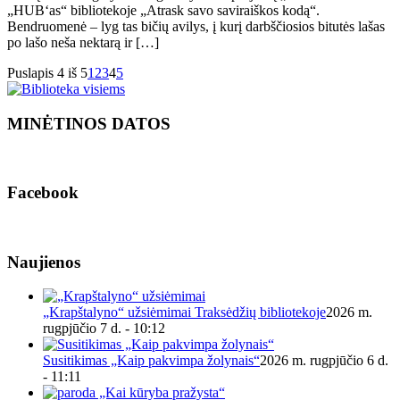
„HUB‘as“ bibliotekoje „Atrask savo saviraiškos kodą“.
Bendruomenė – lyg tas bičių avilys, į kurį darbščiosios bitutės lašas
po lašo neša nektarą ir […]
Puslapis 4 iš 5
1
2
3
4
5
MINĖTINOS DATOS
Facebook
Naujienos
„Krapštalyno“ užsiėmimai Traksėdžių bibliotekoje
2026 m.
rugpjūčio 7 d. - 10:12
Susitikimas „Kaip pakvimpa žolynais“
2026 m. rugpjūčio 6 d.
- 11:11