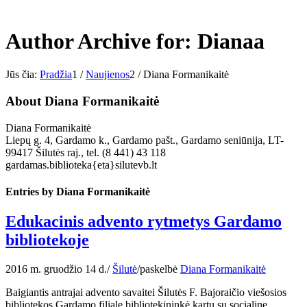
Author Archive for: Dianaa
Jūs čia:
Pradžia
1
/
Naujienos
2
/
Diana Formanikaitė
About
Diana Formanikaitė
Diana Formanikaitė
Liepų g. 4, Gardamo k., Gardamo pašt., Gardamo seniūnija, LT-
99417 Šilutės raj., tel. (8 441) 43 118
gardamas.biblioteka{eta}silutevb.lt
Entries by Diana Formanikaitė
Edukacinis advento rytmetys Gardamo
bibliotekoje
2016 m. gruodžio 14 d.
/
Šilutė
/
paskelbė
Diana Formanikaitė
Baigiantis antrajai advento savaitei Šilutės F. Bajoraičio viešosios
bibliotekos Gardamo filiale bibliotekininkė kartu su socialine