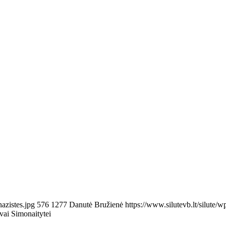
azistes.jpg
576
1277
Danutė Bružienė
https://www.silutevb.lt/silut
evai Simonaitytei