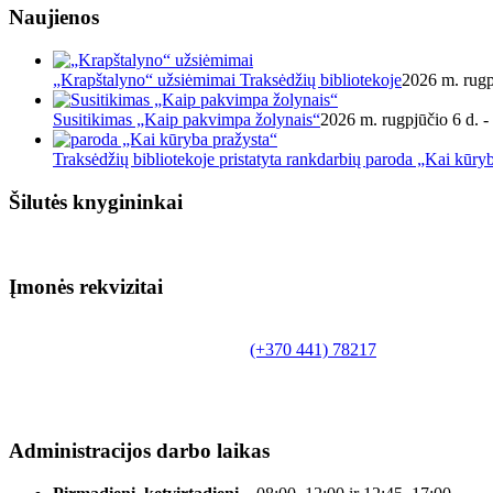
Naujienos
„Krapštalyno“ užsiėmimai Traksėdžių bibliotekoje
2026 m. rugp
Susitikimas „Kaip pakvimpa žolynais“
2026 m. rugpjūčio 6 d. -
Traksėdžių bibliotekoje pristatyta rankdarbių paroda „Kai kūry
Šilutės knygininkai
Įmonės rekvizitai
Biudžetinė įstaiga.
Šilutės rajono savivaldybės Fridricho Bajoraičio
Tilžės g. 10, LT-99172, Šilutė, tel.
(+370 441) 78217
,
el. paštas info@silutevb.lt, www.silutevb.lt
Duomenys kaupiami ir saugomi Juridinių asmenų
registre, įmonės kodas 190700188.
Administracijos darbo laikas