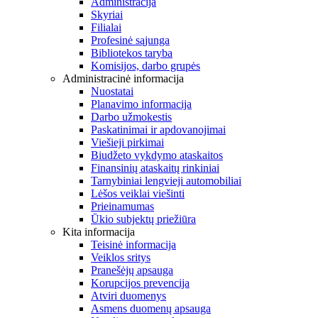
Administracija
Skyriai
Filialai
Profesinė sąjunga
Bibliotekos taryba
Komisijos, darbo grupės
Administracinė informacija
Nuostatai
Planavimo informacija
Darbo užmokestis
Paskatinimai ir apdovanojimai
Viešieji pirkimai
Biudžeto vykdymo ataskaitos
Finansinių ataskaitų rinkiniai
Tarnybiniai lengvieji automobiliai
Lėšos veiklai viešinti
Prieinamumas
Ūkio subjektų priežiūra
Kita informacija
Teisinė informacija
Veiklos sritys
Pranešėjų apsauga
Korupcijos prevencija
Atviri duomenys
Asmens duomenų apsauga