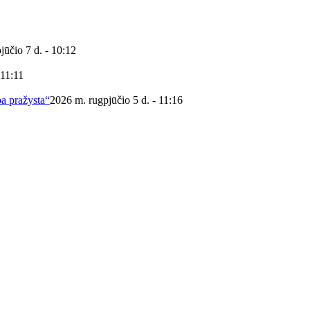
jūčio 7 d. - 10:12
 11:11
ba pražysta“
2026 m. rugpjūčio 5 d. - 11:16
 viešoji biblioteka