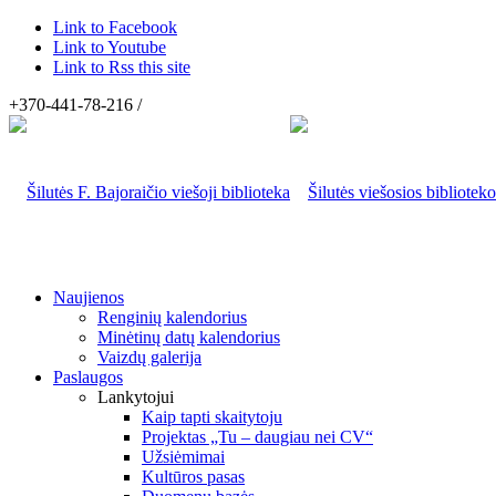
Link to Facebook
Link to Youtube
Link to Rss this site
+370-441-78-216 /
Naujienos
Renginių kalendorius
Minėtinų datų kalendorius
Vaizdų galerija
Paslaugos
Lankytojui
Kaip tapti skaitytoju
Projektas „Tu – daugiau nei CV“
Užsiėmimai
Kultūros pasas