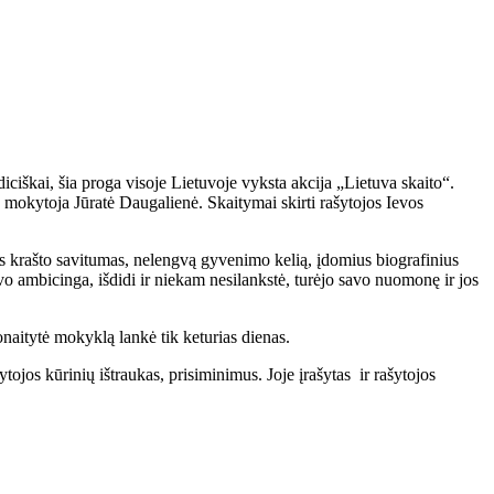
iškai, šia proga visoje Lietuvoje vyksta akcija „Lietuva skaito“.
s mokytoja Jūratė Daugalienė. Skaitymai skirti rašytojos Ievos
 krašto savitumas, nelengvą gyvenimo kelią, įdomius biografinius
o ambicinga, išdidi ir niekam nesilankstė, turėjo savo nuomonę ir jos
Simonaitytė mokyklą lankė tik keturias dienas.
jos kūrinių ištraukas, prisiminimus. Joje įrašytas ir rašytojos