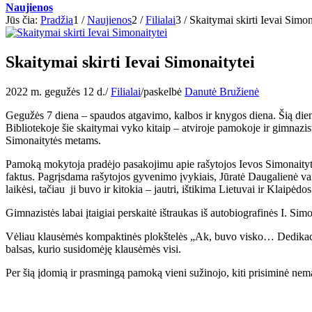
Naujienos
Jūs čia:
Pradžia
1
/
Naujienos
2
/
Filialai
3
/
Skaitymai skirti Ievai Simon
Skaitymai skirti Ievai Simonaitytei
2022 m. gegužės 12 d.
/
Filialai
/
paskelbė
Danutė Bružienė
Gegužės 7 diena – spaudos atgavimo, kalbos ir knygos diena. Šią dien
Bibliotekoje šie skaitymai vyko kitaip – atviroje pamokoje ir gimnazis
Simonaitytės metams.
Pamoką mokytoja pradėjo pasakojimu apie rašytojos Ievos Simonaitytė
faktus. Pagrįsdama rašytojos gyvenimo įvykiais, Jūratė Daugalienė vai
laikėsi, tačiau ji buvo ir kitokia – jautri, ištikima Lietuvai ir Klaipėdos
Gimnazistės la­bai įtai­giai perskai­tė iš­trau­kas iš au­to­biog­ra­fi­nės
Vėliau klausėmės kompaktinės plokštelės „Ak, buvo visko… Dedikacija I
balsas, kurio susidomėję klausėmės visi.
Per šią įdomią ir prasmingą pamoką vieni sužinojo, kiti prisiminė nem