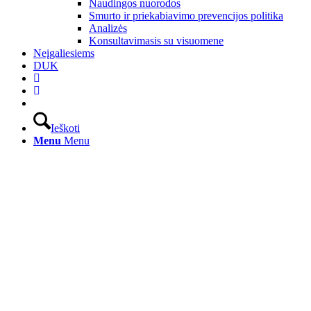
Naudingos nuorodos
Smurto ir priekabiavimo prevencijos politika
Analizės
Konsultavimasis su visuomene
Neįgaliesiems
DUK
Ieškoti
Menu
Menu