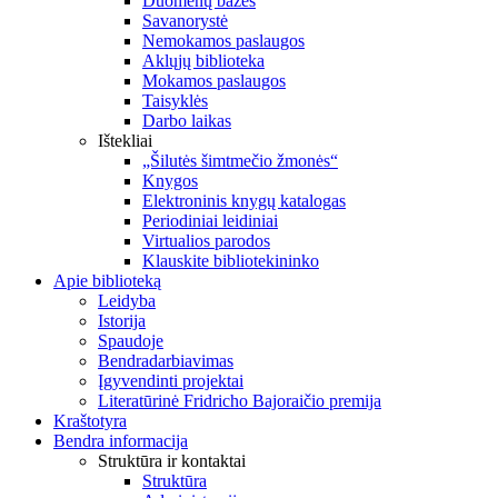
Duomenų bazės
Savanorystė
Nemokamos paslaugos
Aklųjų biblioteka
Mokamos paslaugos
Taisyklės
Darbo laikas
Ištekliai
„Šilutės šimtmečio žmonės“
Knygos
Elektroninis knygų katalogas
Periodiniai leidiniai
Virtualios parodos
Klauskite bibliotekininko
Apie biblioteką
Leidyba
Istorija
Spaudoje
Bendradarbiavimas
Įgyvendinti projektai
Literatūrinė Fridricho Bajoraičio premija
Kraštotyra
Bendra informacija
Struktūra ir kontaktai
Struktūra