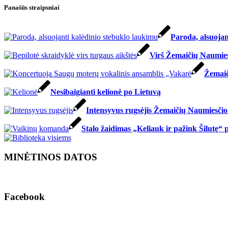
Panašūs straipsniai
Paroda, alsuojan
Virš Žemaičių Naumies
Žemaič
Nesibaigianti kelionė po Lietuvą
Intensyvus rugsėjis Žemaičių Naumiesčio 
Stalo žaidimas „Keliauk ir pažink Šilutę“ 
MINĖTINOS DATOS
Facebook