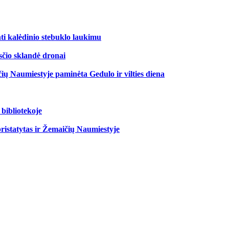
ti kalėdinio stebuklo laukimu
čio sklandė dronai
ių Naumiestyje paminėta Gedulo ir vilties diena
bibliotekoje
pristatytas ir Žemaičių Naumiestyje