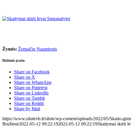
Žymės:
Žemaičių Naumiestis
Dalintis įrašu
Share on Facebook
Share on X
Share on WhatsApp
Share on Pinterest
Share on LinkedIn
Share on Tumblr
Share on Reddit
Share by Mail
https://www.silutevb.lt/silute/wp-content/uploads/2022/05/Skaito-gimn
Bružienė
2022-05-12 09:22:19
2022-05-12 09:22:19
Skaitymai skirti I