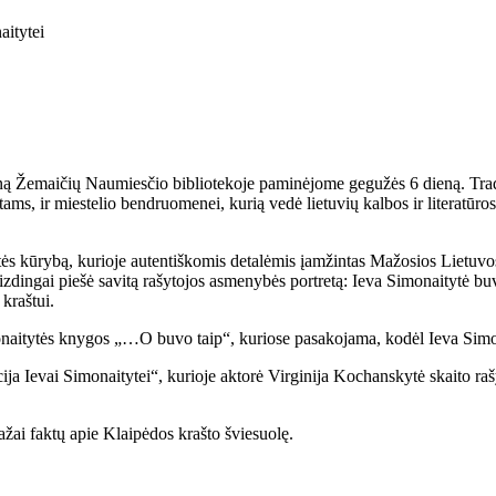
aitytei
ą Žemaičių Naumiesčio bibliotekoje paminėjome gegužės 6 dieną. Tradic
tams, ir miestelio bendruomenei, kurią vedė lietuvių kalbos ir literatūro
s kūrybą, kurioje autentiškomis detalėmis įamžintas Mažosios Lietuvos
zdingai piešė savitą rašytojos asmenybės portretą: Ieva Simonaitytė buv
 kraštui.
 I. Si­mo­nai­ty­tės kny­gos „…O bu­vo taip“, kuriose pasakojama, kodėl Ieva 
evai Simonaitytei“, kurioje aktorė Virginija Kochanskytė skaito rašyto
ažai faktų apie Klaipėdos krašto šviesuolę.